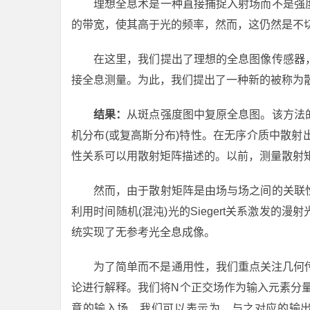
理想全息术是一种直接捕捉入射场而不是强
的带宽，使其高于光的频率，然而，这仍然是不
在这里，我们提出了理想的全息图像传感器
接全息测量。为此，我们提出了一种新的被称为散斑
结果：
从斑点强度图中复原全息图。该方法
机分布(或复高斯分布)特性。在无序介质中散
性关系可以用散射矩阵描述的。以前，测量散射
然而，由于散射矩阵是由场与场之间的关联
利用时间随机(混沌)光的Siegert关系激发
统实现了无参考光全息成像。
为了简单而不是通用性，我们重点关注几何传
论进行解释。我们将N个正交场作为输入元素分量。
意的输入场，我们可以表示为，与之对应的输出场