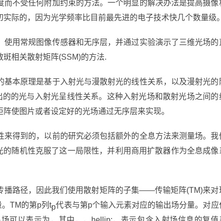
度而不受任何附加约束的方法。一个明显的解决办法是提高摄像
切实际的，因为光学频率比目前最先进的电子技术快几个数量级
，使用常规图像传感器和无序层，并通过实验演示了三维光场的
相关散射矩阵(SSM)的方法.
的基本原理是基于入射光与漫散射光的线性关系，以及漫射光的
射出的的光与入射光呈线性关系。这种入射光场和散射光场之间的
矩阵使图片或者设定好的光场通过无序层来实现。
性来得到的，以前的研究必须包括额外的全息方法来测量场。我
的漫射光的随机性克服了这一局限性，并利用商用扩散器作为全息成像
播路径，因此我们使用散射矩阵的子集——传输矩阵(TM)来对
TM的第p列t
代表与第p个输入元素对应的输出场分量。对应
p
可以表示为，其中，，hellip;，表示包含入射场信息的复值