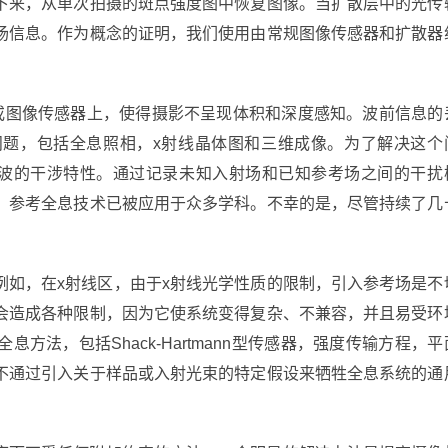
下来，从单次拍摄的斑点强度图中恢复图像。当扩散层中的光传
场信息。作为概念的证明，我们使用由常规图像传感器和扩散器
片或图像传感器上，使得摄影不呈现体积和深度感知。波前信息的
题，包括全息照相，x射线晶体图和三维成像。为了解决这个
用了波的干涉特性。通过记录未知入射场和已知参考场之间的干扰
，参考全息技术已被应用于众多学科。不幸的是，尽管持续了几
例如，在x射线区，由于x射线光学性质的限制，引入参考场是不
会造成各种限制，因为它使系统变得复杂、不兼容，并且易受环
法，包括Shack-Hartmann型传感器，强度传输方程，平
不通过引入关于样品或入射光束的特定假设来牺牲全息系统的通