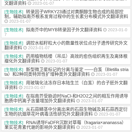
文翻译资料
2023-01-07
转录因子WRKY23通过对黄酮醇生物合成的局部控
[生物技术]
制，辅助拟南芥根系发育过程中的生长素分布模式外文翻译资料
2023-01-07
拟南芥中的MYB转录因子外文翻译资料
[生物技术]
2023-01-0
7
调控水稻籽粒大小的数量性状位点分子遗传研究外文
[生物技术]
翻译资料
2023-01-07
药用植物栝楼（吊瓜）高效的愈伤组织再生及离体根
[生物技术]
瘤化外文翻译资料
2023-01-07
新型微卫星标记的分离与鉴定 ——白芨（Bletilla stria
[生物技术]
ta）和2种同类特异性扩增种类外文翻译资料
2023-01-07
用玻璃化法冻存日本陆生兰（白芨）的合子胚外文翻
[生物技术]
译资料
2023-01-07
在拟南芥受胁迫时NaCl-和H2O2之间的相互作用诱导
[生物技术]
胞质中钙离子含量增加外文翻译资料
2023-01-07
从石蒜鳞茎中分离出来的石蒜生物碱及其石蒜西定衍
[生物技术]
生物的抗烟草花叶病毒活性研究外文翻译资料
2023-01-07
RNAi诱导FaDFR沉默对草莓（fragaria×ananassa）
[生物技术]
果实花青素代谢的影响外文翻译资料
2023-01-07