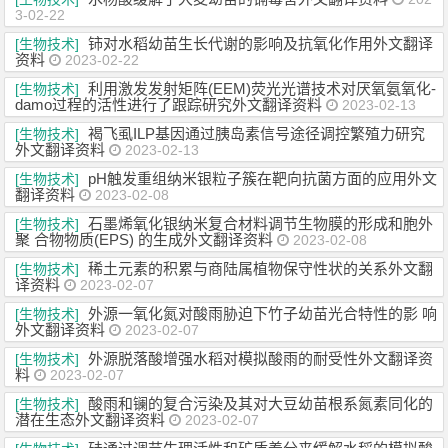
3-02-22
铈对水稻幼苗生长代谢的影响及抗氧化作用外文翻译
[生物技术]
资料
2023-02-22
利用激发发射矩阵(EEM)荧光光谱技术对厌氧氨氧化-
[生物技术]
damo过程的活性进行了跟踪研究外文翻译资料
2023-02-13
褐飞虱ILP基因通过胰岛素信号途径调控繁殖力研究
[生物技术]
外文翻译资料
2023-02-13
pH触发重组纳米银粒子簇在靶向抗菌方面的应用外文
[生物技术]
翻译资料
2023-02-08
石墨烯氧化银纳米复合材料调节生物膜的形成和胞外
[生物技术]
聚 合物物质(EPS) 的生成外文翻译资料
2023-02-08
稀土元素的积累与商陆属植物保守性状的关系外文翻
[生物技术]
译资料
2023-02-07
外源一氧化氮对酸雨胁迫下竹子幼苗光合特性的影 响
[生物技术]
外文翻译资料
2023-02-07
外源脱落酸增强水稻对模拟酸雨的耐受性外文翻译资
[生物技术]
料
2023-02-07
酸雨和镧的复合污染及其对大豆幼苗根系氮素同化的
[生物技术]
潜在生态外文翻译资料
2023-02-07