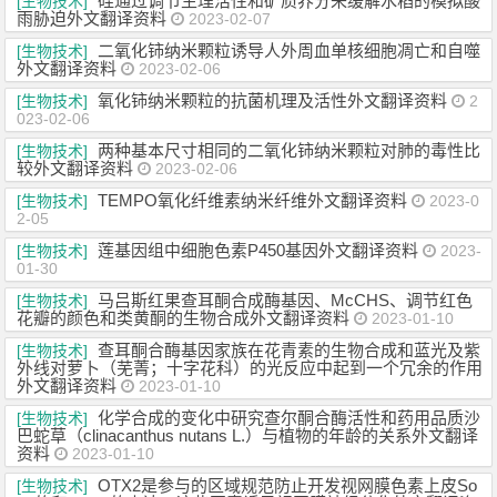
硅通过调节生理活性和矿质养分来缓解水稻的模拟酸
[生物技术]
雨胁迫外文翻译资料
2023-02-07
二氧化铈纳米颗粒诱导人外周血单核细胞凋亡和自噬
[生物技术]
外文翻译资料
2023-02-06
氧化铈纳米颗粒的抗菌机理及活性外文翻译资料
[生物技术]
2
023-02-06
两种基本尺寸相同的二氧化铈纳米颗粒对肺的毒性比
[生物技术]
较外文翻译资料
2023-02-06
TEMPO氧化纤维素纳米纤维外文翻译资料
[生物技术]
2023-0
2-05
莲基因组中细胞色素P450基因外文翻译资料
[生物技术]
2023-
01-30
马吕斯红果查耳酮合成酶基因、McCHS、调节红色
[生物技术]
花瓣的颜色和类黄酮的生物合成外文翻译资料
2023-01-10
查耳酮合酶基因家族在花青素的生物合成和蓝光及紫
[生物技术]
外线对萝卜（芜菁；十字花科）的光反应中起到一个冗余的作用
外文翻译资料
2023-01-10
化学合成的变化中研究查尔酮合酶活性和药用品质沙
[生物技术]
巴蛇草（clinacanthus nutans L.）与植物的年龄的关系外文翻译
资料
2023-01-10
OTX2是参与的区域规范防止开发视网膜色素上皮So
[生物技术]