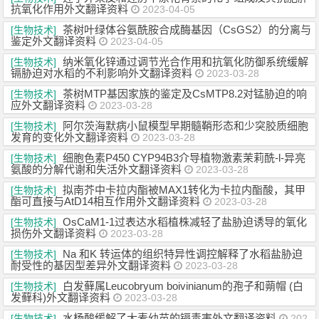
抗氧化作用外文翻译资料
2023-04-05
茶树叶绿体谷氨酰胺合成酶基因（CsGS2）的分离与
[生物技术]
鉴定外文翻译资料
2023-04-05
纳米氧化锌通过调节光合作用和抗氧化防御系统缓解
[生物技术]
镉胁迫对水稻的不利影响外文翻译资料
2023-03-28
茶树MTP基因家族的鉴定及CsMTP8.2对锰胁迫的响
[生物技术]
应外文翻译资料
2023-03-28
阿尔茨海默病小鼠模型早期髓鞘形态和少突胶质细胞
[生物技术]
发育的变化外文翻译资料
2023-03-28
细胞色素P450 CYP94B3介导植物激素茉莉酰-l-异亮
[生物技术]
氨酸的分解代谢和失活外文翻译资料
2023-03-28
拟南芥中卡拉内酯被MAX1转化为卡拉内酯酸，其甲
[生物技术]
酯可直接与AtD14相互作用外文翻译资料
2023-03-28
OsCaM1-1过表达水稻植株减轻了盐胁迫诱导的氧化
[生物技术]
损伤外文翻译资料
2023-03-28
Na 和K 转运体的组织特异性调控解释了水稻盐胁迫
[生物技术]
耐受性的基因型差异外文翻译资料
2023-03-28
白发藓属Leucobryum boivinianum的孢子和蒴帽 (白
[生物技术]
发藓科)外文翻译资料
2023-03-28
水杨酸缓解了大麦幼苗的镉毒害外文翻译资料
[生物技术]
202