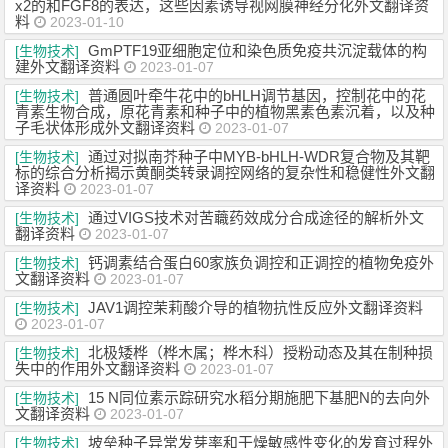
x2的和FGF8的表达，这些因素诱导视网膜神经分化外文翻译资
料
2023-01-10
GmPTF19亚细胞定位和染色质免疫共沉淀载体的构
[生物技术]
建外文翻译资料
2023-01-07
普通圆叶牵牛花中的bHLH调节基因，控制花中的花
[生物技术]
青素生物合成，原花青素和种子中的植物黑素色素沉着，以及种
子毛状体形成外文翻译资料
2023-01-07
通过对拟南芥种子中MYB-bHLH-WDR复合物及其靶
[生物技术]
标的综合分析揭示黄酮类转录调控网络的复杂性和稳健性外文翻
译资料
2023-01-07
通过VIGS技术对苦蘵药效成分合成途径的解析外文
[生物技术]
翻译资料
2023-01-07
钙调素结合蛋白60家族负调控和正调控的植物免疫外
[生物技术]
文翻译资料
2023-01-07
JAV1调控茉莉酸介导的植物抗性反应外文翻译资料
[生物技术]
2023-01-07
北极矮桦（桦木属；桦木科）授粉动态及其在制种损
[生物技术]
失中的作用外文翻译资料
2023-01-07
15 N同位素示踪研究水稻分期施肥下基肥N的去向外
[生物技术]
文翻译资料
2023-01-07
坡垒种子异常发芽率和干燥敏感性变化的发育过程外
[生物技术]