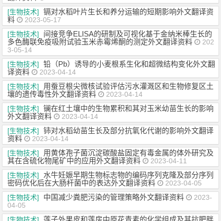
镉对水稻叶片生长和养分运输的短期影响外文翻译资
[生物技术]
料
2023-05-17
间接竞争ELISA的研制及可视化基于金纳米棒生长的
[生物技术]
多色酶联免疫吸附试验玉米赤霉烯酮的测定外文翻译资料
202
3-05-14
铅（Pb）诱导的小麦根系生化和超微结构变化外文翻
[生物技术]
译资料
2023-04-14
用蚕豆根尖微核试验评估污水灌溉区和生物修复区土
[生物技术]
壤的遗传毒性外文翻译资料
2023-04-14
镧在红土壤中的生物累积和其对玉米幼苗生长的影响
[生物技术]
外文翻译资料
2023-04-14
铈对水稻幼苗生长及部分抗氧化代谢的影响外文翻译
[生物技术]
资料
2023-04-14
用黄体孢子菌沉淀碳酸盐固定有毒金属的体外研究及
[生物技术]
其在含硫化物尾矿中的应用外文翻译资料
2023-04-11
水牛妊娠早期生物标志物的编码序列克隆及部分序列
[生物技术]
密码优化后在大肠杆菌中的表达外文翻译资料
2023-04-05
中国减少粪肥污染的管理策略外文翻译资料
[生物技术]
2023-
04-05
莲子外果皮和莲房中原花青素的化学组成及其抗肥胖
[生物技术]