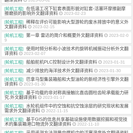
2023-03-02
在低温工况下缸套表面形貌对缸套-活塞环摩擦副摩
[轮机工程]
擦磨损的影响外文翻译资料
2023-02-23
稀释在评价可能影响大型游轮的废水排放中的意义外
[轮机工程]
文翻译资料
2023-02-15
第一章 雷达的简介和概要外文翻译资料
[轮机工程]
2023-02-0
9
使用时频分析和小波技术的旋转机械振动分析外文翻
[轮机工程]
译资料
2023-02-07
船舶舵机PLC控制设计外文翻译资料
[轮机工程]
2023-01-31
减少排放的海洋技术外文翻译资料
[轮机工程]
2023-01-30
巴拿马型集装箱船和大型油轮的新经济性引擎外文翻
[轮机工程]
译资料
2023-01-30
基于均载的非对称高接触比直齿圆柱齿轮承载能力研
[轮机工程]
究.外文翻译资料
2023-01-17
水轮机组件中的空蚀和抗空蚀涂层的研究现状和发展
[轮机工程]
需求外文翻译资料
2022-11-15
基于GIS的信息共享基础设施使用数据挖掘和视觉技
[轮机工程]
术的集装箱港口物流外文翻译资料
2022-11-10
采用遥测方法测量内燃机中的活塞温度外文翻译资料
[轮机工程]