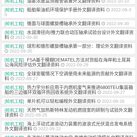
油雾浓度监测报警装置外文翻译资料
[轮机工程]
2022-10-10
船舶柴油机环境保护手册外文翻译资料
[轮机工程]
2022-09-3
0
锥面与球面螺旋槽轴承外文翻译资料
[轮机工程]
2022-09-30
水润滑径向/推力联合动压轴承试验台设计外文翻译资
[轮机工程]
料
2022-09-30
球形和锥形螺旋槽轴承第一部分：理论外文翻译资料
[轮机工程]
2022-09-30
FSA基于模糊DEMATEL方法对货船在海岸和土耳其
[轮机工程]
公海风险评估外文翻译资料
2022-09-29
全球变暖情况下空调使用未来能源的贡献外文翻译资
[轮机工程]
料
2022-09-27
热力学分析应用于内燃机废气来推进6800TEU集装箱
[轮机工程]
船的三边循环双循环热回收系统外文翻译资料
2022-09-27
单片机可以轻松编程外文翻译资料
[轮机工程]
2022-09-26
天然气加热斯特林发动机燃烧室的研制与试验外文翻
[轮机工程]
译资料
2022-09-25
海上浮动式波浪动力装置的波浪式光伏混合发电系统
[轮机工程]
外文翻译资料
2022-09-22