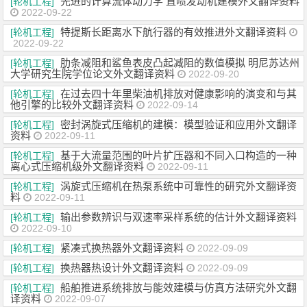
先进的计算流体动力学 直喷发动机建模外文翻译资料
[轮机工程]
2022-09-22
特提斯长距离水下航行器的有效推进外文翻译资料
[轮机工程]
2022-09-22
肋条减阻和鲨鱼表皮凸起减阻的数值模拟 明尼苏达州
[轮机工程]
大学研究生院学位论文外文翻译资料
2022-09-20
在过去四十年里柴油机排放对健康影响的演变和与其
[轮机工程]
他引擎的比较外文翻译资料
2022-09-14
密封涡旋式压缩机的建模：模型验证和应用外文翻译
[轮机工程]
资料
2022-09-11
基于大流量范围的叶片扩压器和不同入口构造的一种
[轮机工程]
离心式压缩机级外文翻译资料
2022-09-11
涡旋式压缩机在热泵系统中可靠性的研究外文翻译资
[轮机工程]
料
2022-09-11
输出参数辨识与双速率采样系统的估计外文翻译资料
[轮机工程]
2022-09-10
紧凑式换热器外文翻译资料
[轮机工程]
2022-09-09
换热器热设计外文翻译资料
[轮机工程]
2022-09-09
船舶推进系统排放与能效建模与仿真方法研究外文翻
[轮机工程]
译资料
2022-09-07