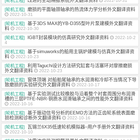
改进的主动隔振系统外文翻译资料
[轮机工程]
2022-10-31
磨损的平面轴颈轴承的热流体力学分析外文翻译资料
[轮机工程]
2022-10-31
基于3DS MAX的YB-D355型叶片泵建模外文翻译资
[轮机工程]
料
2022-10-30
IGBT封装模块的仿真研究外文翻译资料
[轮机工程]
2022-10-2
4
基于simuworks的船用主锅炉建模与仿真外文翻译资
[轮机工程]
料
2022-10-23
利用Taguchi设计方法研究缸套与活塞环对摩擦磨损
[轮机工程]
外文翻译资料
2022-10-23
窗体顶端 对船舶尾轴承的水润滑和冷却不当情况下导
[轮机工程]
致磨损的实验研究外文翻译资料
2022-10-17
基于实验测试比较橡胶与沿着整个衬套周围分布润滑
[轮机工程]
槽的三层PTFE-NBR-铜质水润滑轴承之间的性能外文翻译资料
2022-10-16
基于振动信号分析的EEMD方法的正齿轮系统表面磨
[轮机工程]
损检测和诊断外文翻译资料
2022-10-16
瓦锡兰6X35低速轮机模拟器–用户手册外文翻译资料
[轮机工程]
2022-10-10