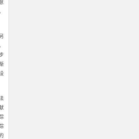
意
。
另
，
步
渐
设
法
献
踪
踪
的