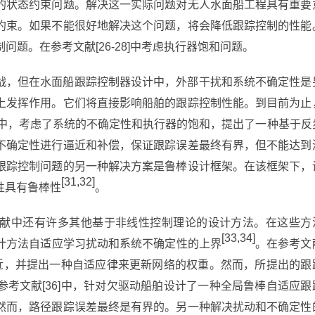
的状态约束问题。解决这一实际问题对无人水面船工程具有重要
约束。如果不能很好地解决这个问题，将会降低跟踪控制的性能
制问题。在参考文献[26-28]中考虑执行器饱和问题。
战，但在水面船跟踪控制器设计中，外部干扰和系统不确定性是
上发挥作用。它们将直接影响船舶的跟踪控制性能。到目前为止
0]中，考虑了系统的不确定性和执行器的饱和，提出了一种基于反
不确定性进行逼近和补偿，保证跟踪误差最终有界，但不能达到
跟踪控制问题的另一种解决方案是鲁棒设计框架。在该框架下，
[31,32]
性具有鲁棒性
。
献中还有许多其他基于非线性控制理论的设计方法。在这些方
[33,34]
计方法自适应学习扰动和系统不确定性的上界
。在参考文
逼近，并提出一种自适应律来更新网络的权重。然而，所提出的跟
考文献[36]中，针对欠驱动船舶设计了一种全局鲁棒自适应跟
然而，路径跟踪误差最终是有界的。另一种解决扰动和不确定性