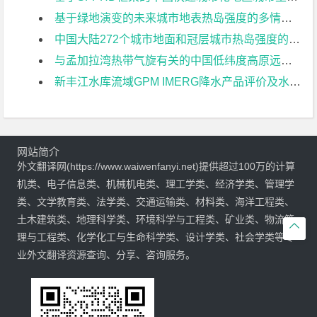
基于绿地演变的未来城市地表热岛强度的多情景模拟预测外文翻译资料
中国大陆272个城市地面和冠层城市热岛强度的长期趋势外文翻译资料
与孟加拉湾热带气旋有关的中国低纬度高原远距离降雨事件外文翻译资料
新丰江水库流域GPM IMERG降水产品评价及水文效用研究外文翻译资料
网站简介
外文翻译网(https://www.waiwenfanyi.net)提供超过100万的计算
机类、电子信息类、机械机电类、理工学类、经济学类、管理学
类、文学教育类、法学类、交通运输类、材料类、海洋工程类、
土木建筑类、地理科学类、环境科学与工程类、矿业类、物流管

理与工程类、化学化工与生命科学类、设计学类、社会学类等专
业外文翻译资源查询、分享、咨询服务。