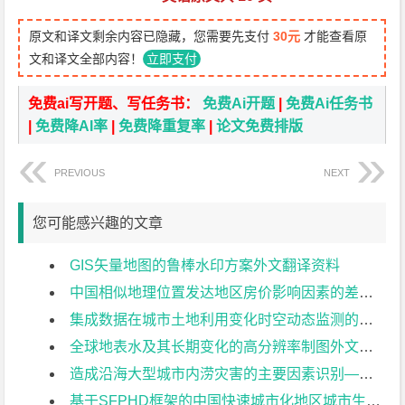
原文和译文剩余内容已隐藏，您需要先支付
30元
才能查看原
文和译文全部内容！
立即支付
免费ai写开题、写任务书：
免费Ai开题
|
免费Ai任务书
|
免费降AI率
|
免费降重复率
|
论文免费排版
PREVIOUS
NEXT
您可能感兴趣的文章
GIS矢量地图的鲁棒水印方案外文翻译资料
中国相似地理位置发达地区房价影响因素的差异——以西安高新区和沣渭新区为例外文翻译资料
集成数据在城市土地利用变化时空动态监测的应用——以印度金奈都市为例外文翻译资料
全球地表水及其长期变化的高分辨率制图外文翻译资料
造成沿海大型城市内涝灾害的主要因素识别——以中国广州为例外文翻译资料
基于SFPHD框架的中国快速城市化地区城市生态系统健康综合评价方法外文翻译资料