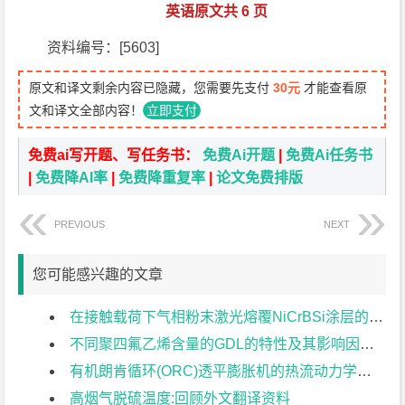
英语原文共 6 页
资料编号：[5603]
原文和译文剩余内容已隐藏，您需要先支付
30元
才能查看原
文和译文全部内容！
立即支付
免费ai写开题、写任务书：
免费Ai开题
|
免费Ai任务书
|
免费降AI率
|
免费降重复率
|
论文免费排版
PREVIOUS
NEXT
您可能感兴趣的文章
在接触载荷下气相粉末激光熔覆NiCrBSi涂层的性能外文翻译资料
不同聚四氟乙烯含量的GDL的特性及其影响因素的研究对外文翻译资料
有机朗肯循环(ORC)透平膨胀机的热流动力学初步设计外文翻译资料
高烟气脱硫温度:回顾外文翻译资料