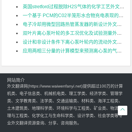
英国stretford过程脱除H2S气体的化学工艺外文翻译资料
一个基于 PCM的C02半笼形水合物充电表现的实 验室级储冷系统外文翻译资料
电子冷却用微型回路热管蒸发器的新设计外文翻译资料
双叶片离心泵叶轮的多工况优化及试验测量外文翻译资料
设计和非设计条件下离心泵叶轮内的流动外文翻译资料
应用两相三分量的计算模型来预测离心泵的气蚀及其验证外文翻译资料
网站简介
外文翻译网(https://www.waiwenfanyi.net)提供超过100万的计算
机类、电子信息类、机械机电类、理工学类、经济学类、管理学
类、文学教育类、法学类、交通运输类、材料类、海洋工程类、
土木建筑类、地理科学类、环境科学与工程类、矿业类、物流管

理与工程类、化学化工与生命科学类、设计学类、社会学类等专
业外文翻译资源查询、分享、咨询服务。