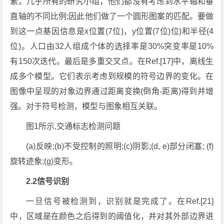
素。几乎所有的研究小组，他们都没有考虑到水平轴和垂
直轴的不同比例;因此他们做了一个圆形图案的匹配。要做
到这一点基因信息是x位置(7位)，y位置(7位)位)和半径(4
位)。人口由32人组成个体的选择率是30%突变率是10%
有150次迭代。最后是多重交叉点。在Ref.[17]中，离线生
成多个模型。它们表示考虑到规模的符号边界的变化。在
图像中呈现的对象边界通过距离变换(倒角-距离)得到并增
强。对于符号检测，模型与图象相互关联。
图1所示,交通标志检测问题
(a)反映;(b)不受控制的照明;(c)阴影;(d, e)部分闭塞; (f)
旋转迹象;(g)变形。
2.2信号识别
一旦信号被检测到，识别就是完成了。在Ref.[21]
中，区域是在颜色之后得到的阈值化，并对其外部边界进