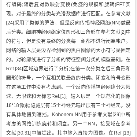
行编码;随后复对数映射变换(免疫的规模和旋转)FFT实
现。对于最终的分类与光谱数据库进行匹配。在参考文献
[24]采用了类似的算法，但是反向传播神经网络(NN)做最
后分类。细胞神经网络定位圆形和三角形在参考文献[2]中
的符号，但是没有最终的分类每一组都不进行闭塞帐户。
网络的输入层是边界检测到的黑白图像的大小符号是固定
的。对轮廓线进行了分析的特征空间分类的模型基础。在
Ref.[34]区域边界进行了分析;在第一次分类之后三角形和
圆形的符号，一个互相关联最终的分类。闭塞和符号变形
在这项工作中没有考虑到。一个反向传播神经网络分为限
速、无限速和无标志Ref.[1]。输入层是一个规范化的图像
18*18像素;隐藏层有15个神经元输出层有三个神经元。没
有具体地提到遮挡。Kohonem NN用于参考文献[29]中所
考虑的网络训练旋转和闭塞。另一个NN，接受域在参考
文献[30,31]中被提出。其中输入直接为图像。在Ref.[13]