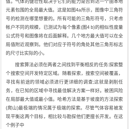
值。气体的健壮性取决于它们的能力是否到达一个由本地
元素包围的全局最大值。这是如图4a所示，图像中三角符
号的检测在哪里想要的。所有可能的三角形符号，只考虑
帐户不同的规模，已测试为每个像素(图4 b)的相似性度量
公式符号和图像将在后面解释。几个地方最大值可以在全
局值附近观察到。他们对应于符号的角处其他三角形标志
的尺寸比实际的小。
搜索算法必须在两者之间找到平衡相反的任务:探索整
个搜索空间开发特定区域。随着探索，搜索空间被覆盖，
寻找有前途的领域必须进行更详细的调查;这就是剥削任
务，在已知的区域中寻找最佳解决方案一样好。被困风险
在局部最大值或最小值。哈希方法是基于坡度的方法探索
(爬山)最极端的情况属于极端的探索。尽管气体容易被发
现平衡这两个目标，相比较与勘探他们更擅长开发。在这
个例子中