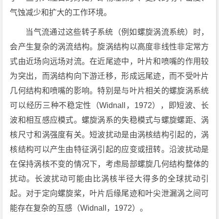
气蚀减少和扩大的工作环境。
当气流通过这些转子系统（例如螺旋涡流系统）时，
会产生复杂的涡流结构。旋涡结构以高度非线性非定常方
式由近场向远场对流。在近尾迹中，叶片和喷嘴的作用较
为突出，而涡结构向下游迁移，形成远尾迹，而不受叶片
几何结构和喷嘴的影响。特别是与叶片相关的螺旋涡系统
可以经历三种不稳定性（Widnall，1972），即短波、长
波和相互感应模式。螺旋涡系的失稳模式与螺旋螺距、涡
核尺寸和涡强度有关。短波扰动是由涡核结构引起的，涡
核结构可以产生由特征涡引起的应变或扭转。沿波扰动是
在保持涡核不变的情况下，考虑局部螺旋几何结构整体的
扰动。长波扰动可能由比涡核半径大得多的全球扰动引
起。对于定向螺旋桨，叶片后缘尾迹和叶尖泄漏涡之间可
能存在复杂的互感（Widnall，1972）。