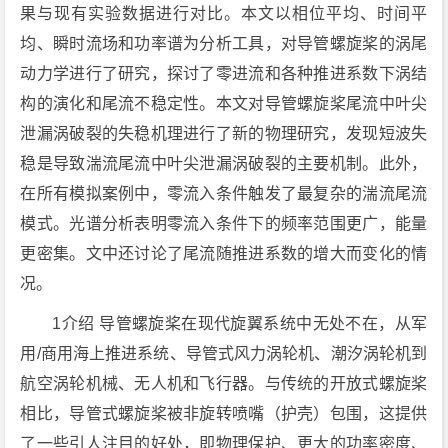
果与现有实验数据进行对比。本文以相位平均、时间平
均、瞬时流场和功率谱为分析工具，对导管螺旋桨的涡尾
动力学进行了研究，探讨了零进流和各种推进系数下涡结
构的演化和尾流不稳定性。本文对导管螺旋桨尾流中叶尖
泄漏涡破裂的失稳机理进行了新的物理研究，发现短波失
稳是导致湍流尾流中叶尖泄漏涡破裂的主要机制。此外，
在所有模拟案例中，零流入条件触发了最复杂的湍流尾流
模式。光谱分析表明零流入条件下的频率范围更广，能量
更密集。文中还讨论了尾流随推进系数的增大而变化的情
况。
1介绍 导管螺旋桨在现代旋翼系统中无处不在，从军
用/商用海上推进系统、导管式风力涡轮机、潮汐涡轮机到
航空涡轮机械、无人机和飞行器。与传统的开放式螺旋桨
相比，导管式螺旋桨被非旋转喷嘴（护壳）包围，这提供
了一些引人注目的好处，即物理保护、更大的功率密度、