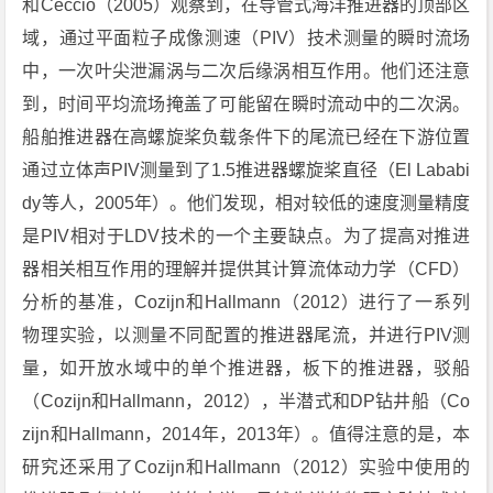
和Ceccio（2005）观察到，在导管式海洋推进器的顶部区
域，通过平面粒子成像测速（PIV）技术测量的瞬时流场
中，一次叶尖泄漏涡与二次后缘涡相互作用。他们还注意
到，时间平均流场掩盖了可能留在瞬时流动中的二次涡。
船舶推进器在高螺旋桨负载条件下的尾流已经在下游位置
通过立体声PIV测量到了1.5推进器螺旋桨直径（El Lababi
dy等人，2005年）。他们发现，相对较低的速度测量精度
是PIV相对于LDV技术的一个主要缺点。为了提高对推进
器相关相互作用的理解并提供其计算流体动力学（CFD）
分析的基准，Cozijn和Hallmann（2012）进行了一系列
物理实验，以测量不同配置的推进器尾流，并进行PIV测
量，如开放水域中的单个推进器，板下的推进器，驳船
（Cozijn和Hallmann，2012），半潜式和DP钻井船（Co
zijn和Hallmann，2014年，2013年）。值得注意的是，本
研究还采用了Cozijn和Hallmann（2012）实验中使用的