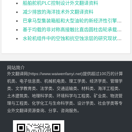
船舶舵机PLC控制设计外文翻译资料
减少排放的海洋技术外文翻译资料
巴拿马型集装箱船和大型油轮的新经济性引擎外文翻译资料
基于均载的非对称高接触比直齿圆柱齿轮承载能力研究.外文翻译资料
水轮机组件中的空蚀和抗空蚀涂层的研究现状和发展需求外文翻译资料
网站简介
外文翻译网(https://www.waiwenfanyi.net)提供超过100万的计算
机类、电子信息类、机械机电类、理工学类、经济学类、管理学
类、文学教育类、法学类、交通运输类、材料类、海洋工程类、
土木建筑类、地理科学类、环境科学与工程类、矿业类、物流管
理与工程类、化学化工与生命科学类、设计学类、社会学类等专
业外文翻译资源查询、分享、咨询服务。