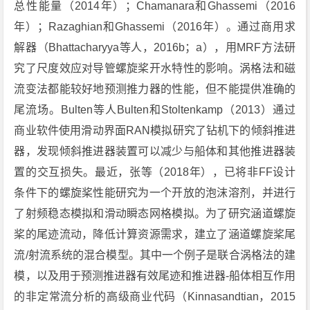
总性能量（2014年）；Chamanara和Ghassemi（2016
年）；Razaghian和Ghassemi（2016年）。通过商用求
解器（Bhattacharyya等人，2016b；a），用MRF方法研
究了尺度效应对导管螺旋桨开水特性的影响。涡格法和磁
流变法都能较好地预测推力器的性能，但不能提供准确的
尾流场。Bulten等人Bulten和Stoltenkamp（2013）通过
商业软件使用滑动界面RAN模拟研究了钻机下的倾斜推进
器，发现倾斜推进器装置可以减少与船体和其他推进器装
置的交互损失。最近，张等（2018年），已将非FF设计
条件下的螺旋桨性能研究为一个开放的泡沫溶剂，并进行
了射频稳态模拟和滑动瞬态网格模拟。为了研究涵道螺旋
桨的尾迹流动，降低计算资源需求，建立了涵道螺旋桨尾
流/射流系统的混合模型。其中一个例子是联合涡格法的建
模，以及用于预测推进器有效尾迹和推进器-船体相互作用
的非定常流分析的高级商业代码（Kinnasandtian，2015