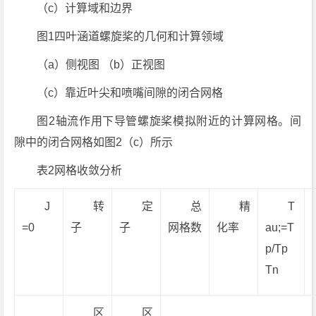
（c）计算域和边界
图1四叶涵道螺旋桨的几何和计算领域
（a）侧视图 （b）正视图
（c）靠近叶尖和喷嘴间隙的闭合网格
图2轴流作用下导管螺旋桨模拟附近的计算网格。间
隙中的闭合网格如图2（c）所示
表2网格收敛分析
J
转
定
总
精
T
=0
子
子
网格数
化率
au;=T
p/Tp
Tn
区
区