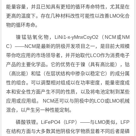
能量容量，并且已知具有更短的循环寿命特性，尤其是在
更高的温度下。存在几种材料改性可能性以改善LMO化合
物的循环寿命。
镍锰钴氧化物，LiNi1-x-yMnxCoyO2（NCM或NM
C）——NCM是最新的阴极开发项目之一，是目前大规模
带你吃应用的市场领导者，并开始取代LCO作为消费电子
产品的主要化学品。它的优势在于镍（具有高比能），钴
（高比能）和锰（在层状结构中掺杂以稳定它）的成分属
性的组合。可以调整相对组成以在功率密度，能量密度成
本和安全性方面产生不同的性质，以及将电池定制到某些
应用或应用组。 NCM还可以与阴极中的LCO或LMO机械
混合，以产生另一种性能定制。
磷酸铁锂。LiFePO4（LFP）——与LMO类似，LFP
在结构方面与大多数其他阴极化学物质显着不同后者是磷