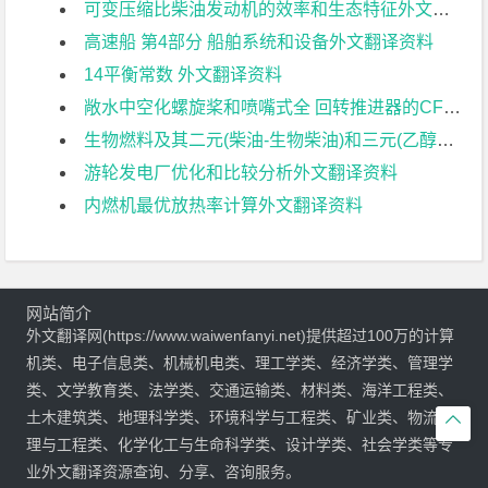
可变压缩比柴油发动机的效率和生态特征外文翻译资料
高速船 第4部分 船舶系统和设备外文翻译资料
14平衡常数 外文翻译资料
敞水中空化螺旋桨和喷嘴式全 回转推进器的CFD研究外文翻译资料
生物燃料及其二元(柴油-生物柴油)和三元(乙醇生物柴 油-柴油)混合燃料在内燃机减排上的作用外文翻译资料
游轮发电厂优化和比较分析外文翻译资料
内燃机最优放热率计算外文翻译资料
网站简介
外文翻译网(https://www.waiwenfanyi.net)提供超过100万的计算
机类、电子信息类、机械机电类、理工学类、经济学类、管理学
类、文学教育类、法学类、交通运输类、材料类、海洋工程类、
土木建筑类、地理科学类、环境科学与工程类、矿业类、物流管

理与工程类、化学化工与生命科学类、设计学类、社会学类等专
业外文翻译资源查询、分享、咨询服务。