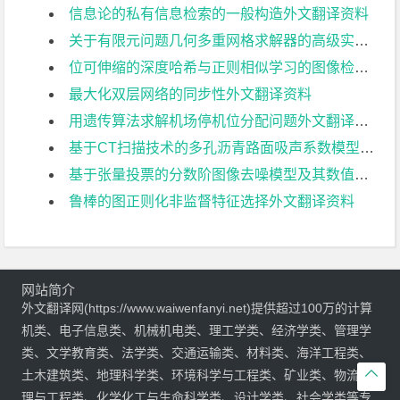
信息论的私有信息检索的一般构造外文翻译资料
关于有限元问题几何多重网格求解器的高级实现：大气建模中的应用外文翻译资料
位可伸缩的深度哈希与正则相似学习的图像检索和人的重新识别外文翻译资料
最大化双层网络的同步性外文翻译资料
用遗传算法求解机场停机位分配问题外文翻译资料
基于CT扫描技术的多孔沥青路面吸声系数模型研究外文翻译资料
基于张量投票的分数阶图像去噪模型及其数值算法外文翻译资料
鲁棒的图正则化非监督特征选择外文翻译资料
网站简介
外文翻译网(https://www.waiwenfanyi.net)提供超过100万的计算
机类、电子信息类、机械机电类、理工学类、经济学类、管理学
类、文学教育类、法学类、交通运输类、材料类、海洋工程类、

土木建筑类、地理科学类、环境科学与工程类、矿业类、物流管
理与工程类、化学化工与生命科学类、设计学类、社会学类等专