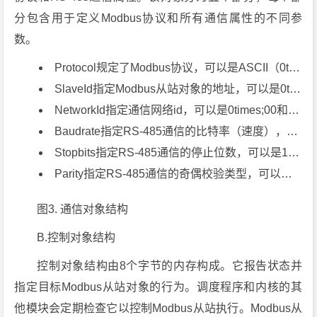
分包含用于定义Modbus协议和所有通信属性的不同参
数。
Protocol规定了Modbus协议，可以是ASCII（0times;00），RTU（0times;01）和TCP（0times;02）。
SlaveId指定Modbus从站对象的地址，可以是0times;00到0xFF
NetworkId指定通信网络id，可以是0times;00和0xFF。
Baudrate指定RS-485通信的比特率（速度），可以是几个数字，例如4800,9600,19200,115200等等。
Stopbits指定RS-485通信的停止位数，可以是1,1.5和2。
Parity指定RS-485通信的奇偶校验类型，可以是None，Even，Odd，Mask和Space。它们分别由0times;00到0times;04的十六进制数表示。
图3. 通信对象结构
B.控制对象结构
控制对象结构由8个字节的内存构成。它报告状态并
指定目标Modbus从站对象的行为。调度程序和内核的其
他模块会定期检查它以控制Modbus从站执行。Modbus从