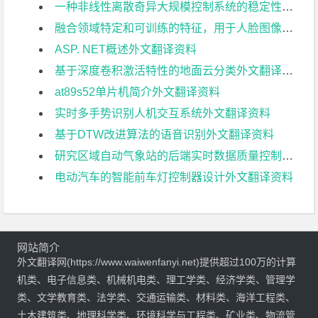
一种非线性离散奇异大规模控制系统的稳定性外文翻译资料
融合领域特定和可训练的特征，用于人脸图像的性别识别外文翻译资料
ASP. NET概述外文翻译资料
基于深度卷积激活特性的地面云分类外文翻译资料
at89s52单片机简介外文翻译资料
实时多手势识别人机交互系统外文翻译资料
基于DTW改进算法的语音识别外文翻译资料
研究区域自动气象站的后端实时数据质量控制方法外文翻译资料
电动汽车的智能前车灯控制器设计外文翻译资料
网站简介
外文翻译网(https://www.waiwenfanyi.net)提供超过100万的计算
机类、电子信息类、机械机电类、理工学类、经济学类、管理学
类、文学教育类、法学类、交通运输类、材料类、海洋工程类、
土木建筑类、地理科学类、环境科学与工程类、矿业类、物流管