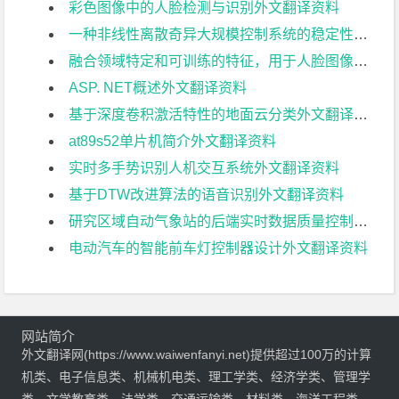
彩色图像中的人脸检测与识别外文翻译资料
一种非线性离散奇异大规模控制系统的稳定性外文翻译资料
融合领域特定和可训练的特征，用于人脸图像的性别识别外文翻译资料
ASP. NET概述外文翻译资料
基于深度卷积激活特性的地面云分类外文翻译资料
at89s52单片机简介外文翻译资料
实时多手势识别人机交互系统外文翻译资料
基于DTW改进算法的语音识别外文翻译资料
研究区域自动气象站的后端实时数据质量控制方法外文翻译资料
电动汽车的智能前车灯控制器设计外文翻译资料
网站简介
外文翻译网(https://www.waiwenfanyi.net)提供超过100万的计算
机类、电子信息类、机械机电类、理工学类、经济学类、管理学