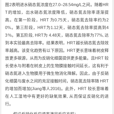
图2表明进水硝态氮浓度在27.0–28.54mg/L之间。随着HR
T的增加，出水硝态氮浓度降低，硝态氮去除率逐渐提
高。在第一阶段，HRT 为0.75天，硝态氮去除率约为2
0%。第三阶段，HRT为1.12天，硝态氮去除率提高到4
3％。第五阶段, HRT为 4.48天，硝态氮去除率为77%, 达
到本实验最高去除率。结果表明，HRT越长硝态氮去除效
率越高。该变化趋势有以下原因。HRT更长意味着树皮释
放更多碳源，从而为反硝化细菌提供更多能量。且HRT 较
长使水与附着在树皮上的生物膜接触时间延长，这有利于
硝态氮进入生物膜用于微生物消化降解。因此，由于反硝
化细菌与废水之间的充足接触时间，硝态氮去除率随 HRT
的增加而增加(Jiang等人2016)。此外，HRT 较长意味着
在人工湿地中有更好的缺氧效果, 从而保证反硝化的进
行。