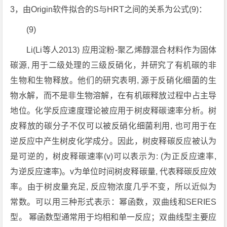
3，由Origin软件拟合的S与HRT之间的关系为公式(9)：
(9)
Li(Li等人2013) 应用淀粉-聚乙烯醇混合材料作为固体
碳源, 用于二级处理的三级反硝化，并研究了有机碳的非
生物和生物释放。他们的研究表明, 源于反硝化细菌的生
物水解，而不是非生物溶解，在有机碳释放过程中占主导
地位。化学反应速度理论被应用于树皮释碳速率分析。树
皮释放的碳分子不仅可以被反硝化细菌利用, 也可用于在
逆反应中产生树皮化学成分。因此，树皮释碳反应被认为
是可逆的，树皮释碳速率(v)可以表示为: (为正反应速率,
为逆反应速率)。v为单位时间树皮释碳量, 代表释碳反应效
率。由于树皮量充足, 反应物浓度几乎不变，所以近似为
常数。可以用三种形式表示：幂函数，双曲线和SERIES
型。 幂函数型通常用于均相和单一反应；双曲线型主要应