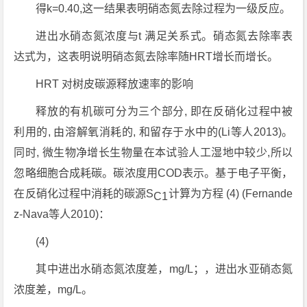
得k=0.40,这一结果表明硝态氮去除过程为一级反应。
进出水硝态氮浓度与t 满足关系式。硝态氮去除率表
达式为，这表明说明硝态氮去除率随HRT增长而增长。
HRT 对树皮碳源释放速率的影响
释放的有机碳可分为三个部分, 即在反硝化过程中被
利用的, 由溶解氧消耗的, 和留存于水中的(Li等人2013)。
同时, 微生物净增长生物量在本试验人工湿地中较少,所以
忽略细胞合成耗碳。碳浓度用COD表示。基于电子平衡，
在反硝化过程中消耗的碳源S
计算为方程 (4) (Fernande
C1
z-Nava等人2010)：
(4)
其中进出水硝态氮浓度差，mg/L；，进出水亚硝态氮
浓度差，mg/L。