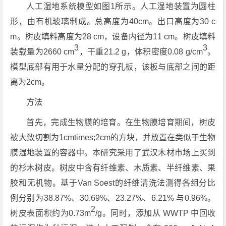
人工湿地系统模型如图1所示。人工湿地装置为圆柱
形，由有机玻璃制成。总高度为40cm。出口高度为30 c
m。树皮填料高度为28 cm，设备内径为11 cm。树皮填料
3
3
装载量为2660 cm
，干重21.2 g，体积密度0.08 g/cm
。
模型底部有用于水量分配的穿孔板，该板与底部之间的距
离为2cm。
方法
首先，完成生物膜的培育。在生物膜培育期间，树皮
被大致切割为1cmtimes;2cm的方块，并放置在类似于生物
膜湿地装置的容器中。本研究采用了武汉木材市场上买到
的杉木树皮。树皮中含有纤维素、木质素、半纤维素、果
胶和无机物。基于Van Soest的纤维清洗法测得各组分比
例分别为38.87%、30.69%、23.27%、6.21% 与0.96%。
2
树皮表面积约为0.73m
/g。同时，添加从 WWTP 中回收