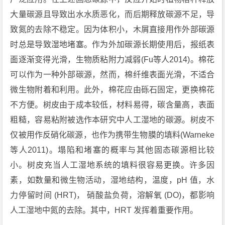
大量碳源且导致出水水质恶化，而后期释放碳源不足，导
致氮的去除不稳定。因为体积小，木屑直接用作外部碳源
时总是导致湿地堵塞。作为外加碳源长期使用后，报纸表
面逐渐变得光滑，生物质粘附力减弱(Fu等人2014)。棉花
可以作为一种外部碳源，然而，棉纤维表面光滑，不适合
微生物附着和利用。此外，棉花应由砾石固定，更换棉花
不方便。树皮由于成本较低，材料易得，碳含量高，表面
粗糙，容易粘附被选作本研究中人工湿地的碳源。树皮不
仅被用作反硝化碳源，也作为携带生物膜的填料(Warneke
等人2011)。塌陷和堵塞的概率与其他固态碳源相比较
小。树皮充当人工湿地系统的填料很容易更换。许多因
素，如数量和微生物活动，湿地结构，温度，pH 值，水
力停留时间 (HRT)， 硝酸盐负荷，溶解氧 (DO)，都影响
人工湿地中氮的去除。其中，HRT 发挥着重要作用。