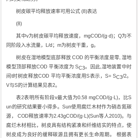
树皮碳平均释放速率可用公式 (8)表达
(8)
其中v为树皮碳平均释放速度，mgCOD/(g·d)；Q为不
同阶段入水流量，L/d；m为树皮干重，g。
树皮在湿地模型底部释放 COD 的平衡浓度是零, 湿地
模型顶部释放COD 平衡浓度为 S
。因此,湿地装置中时
C3
间t时树皮释放COD 平均平衡浓度用S表示，S= S
/2。
C3
V与S的计算结果见表2。
表2表明所有阶段v最大值为0.58 mgCOD/(g·L)，比S
un的研究结果要小得多。Sun使用腐烂木材作为硝态氮碳
源， COD释放速率为2.43gCOD/(g·L)(Sun等人2010)。与
腐烂木材相比，树皮具有结构紧凑和纤维结实的特点，使
树皮成为良好的缓释碳源且拥有更长生命周期。 根据表