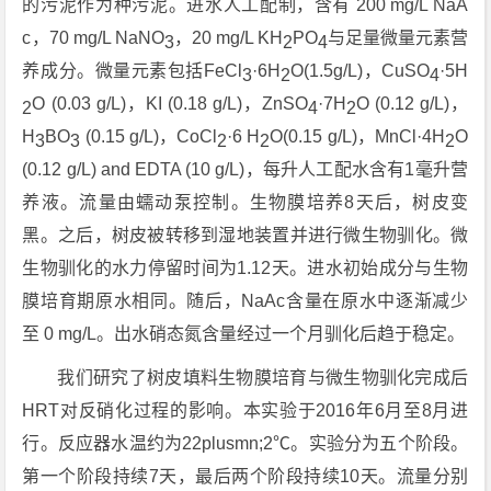
的污泥作为种污泥。进水人工配制，含有 200 mg/L NaA
c，70 mg/L NaNO
，20 mg/L KH
PO
与足量微量元素营
3
2
4
养成分。微量元素包括FeCl
·6H
O(1.5g/L)，CuSO
·5H
3
2
4
O (0.03 g/L)，KI (0.18 g/L)，ZnSO
·7H
O (0.12 g/L)，
2
4
2
H
BO
(0.15 g/L)，CoCl
·6 H
O(0.15 g/L)，MnCl·4H
O
3
3
2
2
2
(0.12 g/L) and EDTA (10 g/L)，每升人工配水含有1毫升营
养液。流量由蠕动泵控制。生物膜培养8天后，树皮变
黑。之后，树皮被转移到湿地装置并进行微生物驯化。微
生物驯化的水力停留时间为1.12天。进水初始成分与生物
膜培育期原水相同。随后，NaAc含量在原水中逐渐减少
至 0 mg/L。出水硝态氮含量经过一个月驯化后趋于稳定。
我们研究了树皮填料生物膜培育与微生物驯化完成后
HRT对反硝化过程的影响。本实验于2016年6月至8月进
行。反应器水温约为22plusmn;2℃。实验分为五个阶段。
第一个阶段持续7天，最后两个阶段持续10天。流量分别