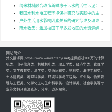
纳米材料融合改造新鲜冻干污水的活性污泥：测试影响了环境协定结果外文翻译资料
我国水利水电工程环境保护研究与实践中的主要问题外文翻译资料
户外生活用水影响因素关系的研究综述及理论模型外文翻译资料
雨水收集：孟加拉国干旱多发地区的水资源综合管理的实践潜力外文翻译资料
网站简介
外文翻译网(https://www.waiwenfanyi.net)提供超过100万的计算
机类、电子信息类、机械机电类、理工学类、经济学类、管理学
类、文学教育类、法学类、交通运输类、材料类、海洋工程类、
土木建筑类、地理科学类、环境科学与工程类、矿业类、物流管
理与工程类、化学化工与生命科学类、设计学类、社会学类等专
业外文翻译资源查询、分享、咨询服务。