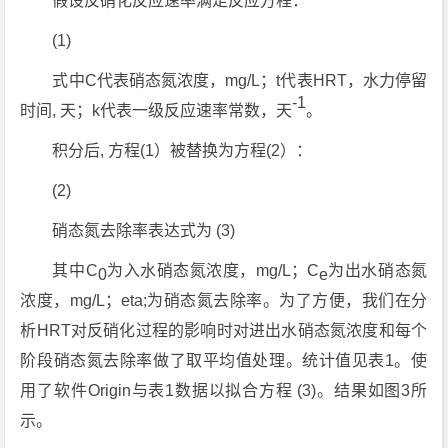
假设反硝化反应速率满足反应方程：
(1)
式中C代表硝态氮浓度，mg/L；t代表HRT，水力停留
-1
时间, 天；k代表一级反应速率常数，天
。
积分后, 方程(1）被替换为方程(2）：
(2)
硝态氮去除率表达式为 (3)
其中C
为入水硝态氮浓度，mg/L；C
为出水硝态氮
0
e
浓度，mg/L；eta;为硝态氮去除率。为了方便，我们在分
析HRT对反硝化过程的影响时对进出水硝态氮浓度和每个
阶段硝态氮去除率做了取平均值处理。统计值见表1。使
用了软件Origin与表1数据以拟合方程 (3)。结果如图3所
示。