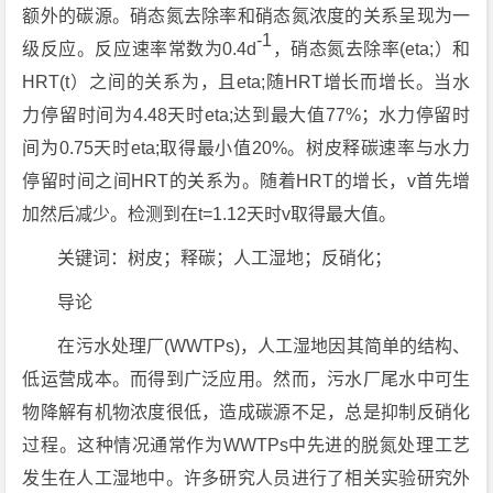
额外的碳源。硝态氮去除率和硝态氮浓度的关系呈现为一
-1
级反应。反应速率常数为0.4d
，硝态氮去除率(eta;）和
HRT(t）之间的关系为，且eta;随HRT增长而增长。当水
力停留时间为4.48天时eta;达到最大值77%；水力停留时
间为0.75天时eta;取得最小值20%。树皮释碳速率与水力
停留时间之间HRT的关系为。随着HRT的增长，v首先增
加然后减少。检测到在t=1.12天时v取得最大值。
关键词：树皮；释碳；人工湿地；反硝化；
导论
在污水处理厂(WWTPs)，人工湿地因其简单的结构、
低运营成本。而得到广泛应用。然而，污水厂尾水中可生
物降解有机物浓度很低，造成碳源不足，总是抑制反硝化
过程。这种情况通常作为WWTPs中先进的脱氮处理工艺
发生在人工湿地中。许多研究人员进行了相关实验研究外