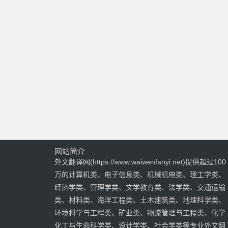
网站简介
外文翻译网(https://www.waiwenfanyi.net)提供超过100
万的计算机类、电子信息类、机械机电类、理工学类、
经济学类、管理学类、文学教育类、法学类、交通运输
类、材料类、海洋工程类、土木建筑类、地理科学类、
环境科学与工程类、矿业类、物流管理与工程类、化学
化工与生命科学类、设计学类、社会学类等专业外文翻