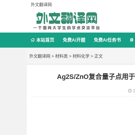
外文翻译网
本站首页
免费Ai开题
免费Ai任务书


外文翻译网
>
材料类
>
材料化学
> 正文
Ag2S/ZnO复合量子点
2