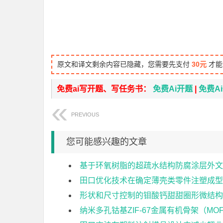
原文和译文剩余内容已隐藏，您需要先支付
30元
才能
免费ai写开题、写任务书：
免费Ai开题
|
免费A
PREVIOUS
您可能感兴趣的文章
基于环氧树脂的超疏水结构防腐涂层外文
田口优化技术在确定薄壳类零件注塑成型
形状和尺寸控制的钼酸钙甜甜圈形微结构
纳米多孔钴基ZIF-67金属有机骨架（M