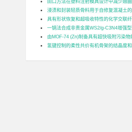
田口方法在塑料注射模具设计中减少翘曲
浸渍和封装轻质骨料用于自修复混凝土的
具有形状恢复和超吸收特性的化学交联纤
一锅法合成非贵金属WS2/g-C3N4增
由MOF-74 (Zn)制备具有超快吸附污
氢键控制的柔性共价有机骨架的结晶度和