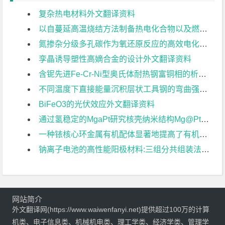
复杂热电材料外文翻译资料
以自蔓延高温烧结方法制备热电化合物以及燃烧合成的新标准外文翻译资料
氮掺杂分级多孔碳作为氧还原反应的高效电化学催化剂的研究外文翻译资料
孪晶诱导塑性高嫡合金的设计外文翻译资料
含铌先进Fe-Cr-Ni型奥氏体耐热钢富铜相的析出强化在超临界电厂的应用外文翻译资料
不同温度下直接能量沉积层状工具钢的弯曲强度外文翻译资料
BiFeO3的光伏效应外文翻译资料
通过氢稳定的MgaPt研究核壳纳米结构Mg@Pt中快速“氢泵”的可视化外文翻译资料
一种铱核心环金属有机配体显著地提高了有机太阳能电池 的光伏性能外文翻译资料
钠离子电池的高性能阳极材料:三组分共组装法制备层次多孔碳外文翻译资料
网站简介
外文翻译网(https://www.waiwenfanyi.net)提供超过100万的计算
机类、电子信息类、机械机电类、理工学类、经济学类、管理学