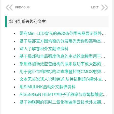
PREVIOUS
NEXT
您可能感兴趣的文章
带有Mini-LED背光的高动态范围液晶显示器外文翻译资料
基于局部直方图均衡的分层曝光无伪影高动态范围成像外文翻译资料
深入了解卷积外文翻译资料
基于局部和全局强度信息的主动轮廓模型用于医学图像分割外文翻译资料
采用叠加场效应管结构的毫米波功率放大器的分析与设计外文翻译资料
用于宽带包络跟踪的动态堆叠控制CMOS射频功率放大器外文翻译资料
文本无关说话人识别综述:从特征到超向量外文翻译资料
用SIMULINK启动外文翻译资料
AlGaN/GaN HEMT中电子迁移率与欧姆接触宽度关系的研究外文翻译资料
基于物联网的实时二氧化碳监测云技术外文翻译资料