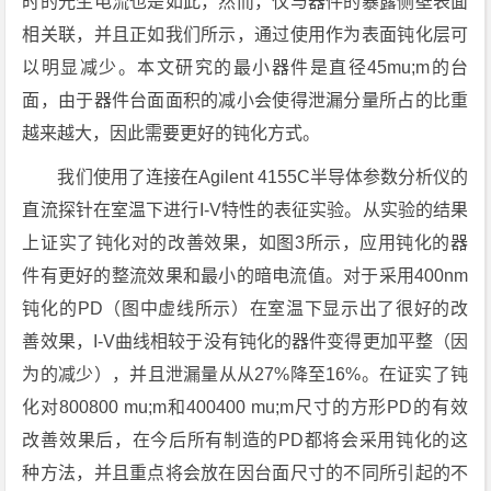
时的光生电流也是如此，然而，仅与器件的暴露侧壁表面
相关联，并且正如我们所示，通过使用作为表面钝化层可
以明显减少。本文研究的最小器件是直径45mu;m的台
面，由于器件台面面积的减小会使得泄漏分量所占的比重
越来越大，因此需要更好的钝化方式。
我们使用了连接在Agilent 4155C半导体参数分析仪的
直流探针在室温下进行I-V特性的表征实验。从实验的结果
上证实了钝化对的改善效果，如图3所示，应用钝化的器
件有更好的整流效果和最小的暗电流值。对于采用400nm
钝化的PD（图中虚线所示）在室温下显示出了很好的改
善效果，I-V曲线相较于没有钝化的器件变得更加平整（因
为的减少），并且泄漏量从从27%降至16%。在证实了钝
化对800800 mu;m和400400 mu;m尺寸的方形PD的有效
改善效果后，在今后所有制造的PD都将会采用钝化的这
种方法，并且重点将会放在因台面尺寸的不同所引起的不