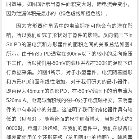
同效果。如图3所示当器件面积变大时，暗电流会变小，
因为泄漏体积是最小的（绿色虚线和橙色线）。
因为方形器件角落中的电流拥挤可能会有的潜在影
响，所以我们研究了形状对于器件的影响。反向偏压下In
Sb PD的漏电流和方形器件的面积之间的关系总结如图4
所示。由于InSb PD通常在300mv以下的较小的反向偏压
下工作，所以我们用-50mV的偏压并都在300K的温度下进
行数据采集。如图4所示，对于小型器件，电流随着圆形
和方形PD的面积线性增加。对于我们研究的最小器件，
即直径为45mu;m的圆形PD，在-50mV偏压下的暗电流为
520mu;A。电流与面积线的在I~0处于电流轴相交，表明器
件的中有非常小的分量。这证明了我们的钝化器件具有较
低的（见图3）。随着台面的尺寸逐渐增大，当超过大约3
0000时，电流开始饱和。在我们的器件中，我们在设备顶
部表面使用单个环形阳极（参见图4中的插图）。随着器