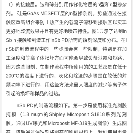
（）的接触层。铍和碲分别用作锑化物层的p型和n型掺杂
剂。 硅是GaAs MESFET层的n型掺杂剂。势垒通过在接
触区重新组合来防止热产生的载流子漂移到接触区以实现
更好地整流效果并且有更好地噪声特性。图1显示了达到In
Sb n 接触和制造工作InSb PD所需的蚀刻深度和分布。在I
nSb的制造流程中的一些步骤会有一些限制，特别是在加
工温度和等离子体损坏方面可能会导致设备泄露和短路，
因为这些限制，在制作流程中所使用的的工艺都是在低于
200°C的温度下进行的，灰化和除渣的步骤是在较低的射
频功率下进行的，用这些方法来最大限度的减少等离子体
引起的损坏和样品的过热。
InSb PD的制造流程如下。第一步是使用标准光刻胶
掩模（1.8 mu;m的Shipley Microposit S1818系列光刻
胶，通过UV曝光和Microposit MF-319生成图像）生成图
案，随后通过湿蚀刻将图案印刷到材料上。我们使用重量