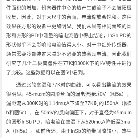
件面积的增加，朝向器件中心的热产生载流子不会被阳极
收集，因此，对于大尺寸的台面，电流缩放会饱和。这种
效果在方形的设备中更加明显。我们从具有相同面积的圆
形和方形的PD中测量的暗电流值中得出结论，InSb PD的
形状似乎不会影响暗电流值得大小。对于中红外传感器，
通常需要冷却装置来减少不必要的热激励电流，因此我们
研究了几个二极管器件在77K和300K下的I-V特性并进行
了比较。这些数据可以在图5中看到。
通过比较室温和77K时的曲线，可以看出整流的效果
很明显。45-mu;m的圆形台面的漏电流接近0V（图5a），
漏电流从300K时的1.14mu;A下降至77K时的150nA（图5
b和图5c）。在-50mV的反向偏压下，对于直径为45mu;m
的圆形InSb PD，暗电流在室温下从520mu;A降低至3mu;
A（图5a）。如前所述，由于InSb的能带间隙较小，热生