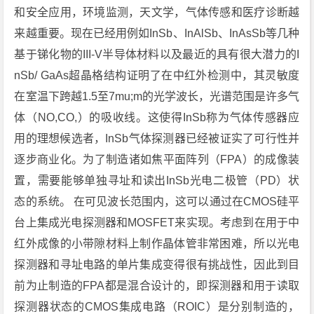
和安全应用，环境监测，天文学，气体传感和医疗诊断越
来越重要。现在已经用例如InSb、InAlSb、InAsSb等几种
基于锑化物的III-V半导体材料以及最近的具有很大潜力的I
nSb/ GaAs超晶格结构证明了在中红外检测中，其灵敏度
在室温下跨越1.5至7mu;m的光学波长，光谱范围是许多气
体（NO,CO,）的吸收线。这使得InSb称为气体传感器应
用的理想候选者，InSb气体探测器已经被证实了可行性并
逐步商业化。为了制造诸如焦平面阵列（FPA）的成像装
置，需要能够单独寻址和读出InSb光电二极管（PD）状
态的系统。 在可见波长范围内，这可以通过在CMOS硅平
台上集成光电探测器和MOSFET来实现。考虑到在用于中
红外成像的小带隙材料上制作晶体管非常困难，所以光电
探测器和寻址电路的单片集成变得很有挑战性，因此到目
前为止制造的FPA都是混合设计的，即探测器和用于读取
探测器状态的CMOS集成电路（ROIC）是分别制造的，