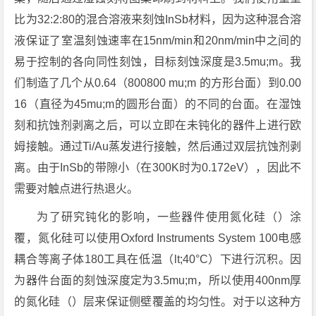
比为32:2:80的混合溶液来刻蚀InSb材料，因为这种混合溶
液保证了室温刻蚀速率在15nm/min和20nm/min中之间的
易于控制的各向同性刻蚀，目标刻蚀深度是3.5mu;m。我
们制造了几个从0.64（800800 mu;m 的方形台面）到0.00
16（直径为45mu;m的圆形台面）的不同的台面。在湿蚀
刻和抗蚀剂剥离之后，可以立即在未钝化的器件上进行欧
姆接触。通过Ti/Au蒸发进行接触，然后通过双层抗蚀剂剥
离。由于InSb的带隙小（在300K时为0.172eV），因此不
需要对触点进行热退火。
为了研究钝化的影响，一些器件使用氮化硅（）涂
覆，氮化硅可以使用Oxford Instruments System 100电感
耦合等离子体180工具在低温（lt;40°C）下进行沉积。因
为器件台面的刻蚀深度定为3.5mu;m，所以使用400nm厚
的氮化硅（）层来保证侧壁覆盖的均匀性。对于以这种方