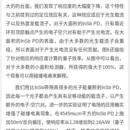
大的的台面，我们发现了响应度的大幅度下降，这个特性
与之前提到过的定位效应有关，这种效应适应于光生载流
子以及热激发载流子。对于大面积的InSb PD，只有靠近
环形顶部触点产生的电子空穴对有助于产生光电流。在大
面积的InSb PD的表面，由于大多数的光生载流子会重
组，所以表面对于产生光电流没有任何贡献。图6还描绘
了针对相应的响应度计算的量子效率。从图中可以看出，
对于大多数的小面积检测器，所获得的值大于100%，这
个现象可以用碰撞电离来解释。
我们用比InSb带隙高得多的光子能量照射InSb PD，
因此每一个光子都会产生具有足够动能的载流子，以产生
额外的电子-空穴对。进一步的实验证明了电场的应用确实
增强了碰撞电离现象。在4545mu;m平方的InSb PD上施
加50mV反向偏压，使响应率从1.28增加到2.16A/W（量子