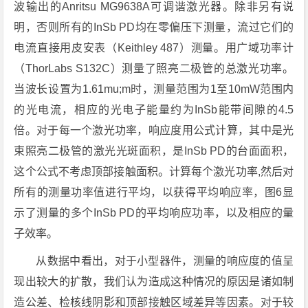
波输出的Anritsu MG9638A可调谐激光器。除非另有说
明，否则所有的InSb PD均在零偏压下测量，流过它们的
电流直接用皮安表（Keithley 487）测量。用广域功率计
（ThorLabs S132C）测量了照亮二极管的总激光功率。
当波长设置为1.61mu;m时，测量范围为1至10mW范围内
的光电流，相应的光电子能量约为InSb能带间隙的4.5
倍。对于每一个激光功率，响应度用公式计算，其中是光
束照亮二极管的激光光斑面积，是InSb PD的台面面积，
这个公式不考虑顶部接触面积。计算每个激光功率,然后对
所有的测量功率值进行平均，以获得平均响应率，图6显
示了测量的多个InSb PD的平均响应功率，以及相应的量
子效率。
从数据中看出，对于小型器件，测量的响应度的值呈
现出较大的扩散，我们认为造成这种情况的原因是诸如制
造公差、检核线阴影和顶部接触区域差异等因素。对于较