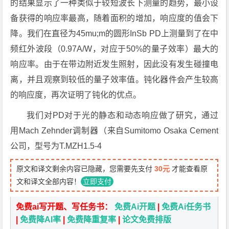
的结果显示了一种类似于较短波长下测量的趋势，最小设
备获得的响应率最高，随着面积的增加，响应度的值会下
降。我们在直径为45mu;m的圆形InSb PD上测量到了在中
频红外波段（0.97A/W，对应于50%的量子效率）最大的
响应率。由于在带边附近发生照射，因此没有发生碰撞电
离，并且观察到较低的量子效率值。钝化器件会产生较高
的响应度，再次证明了钝化的优点。
我们对PD对于光的静态和动态响应做了研究，通过
用Mach Zehnder调制器（来自Sumitomo Osaka Cement
公司，型号为T.MZH1.5-4
原文和译文剩余内容已隐藏，您需要先支付
30元
才能查看原
文和译文全部内容！
立即支付
免费ai写开题、写任务书：
免费Ai开题
|
免费Ai任务书
|
免费降AI率
|
免费降重复率
|
论文免费排版