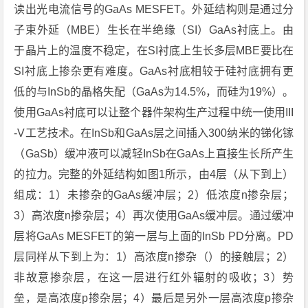
读出光电流信号的GaAs MESFET。外延结构则是通过分
子束外延（MBE）生长在半绝缘（SI）GaAs衬底上。由
于晶片上的温度不稳定，在SI衬底上生长多层MBE要比在
SI衬底上掺杂更有难度。GaAs衬底相较于硅衬底拥有更
低的与InSb的晶格失配（GaAs为14.5%，而硅为19%）。
使用GaAs衬底可以让整个器件架构生产过程中统一使用III
-V工艺技术。在InSb和GaAs层之间插入300纳米的锑化镓
（GaSb）缓冲液可以减轻InSb在GaAs上直接生长所产生
的拉力。完整的外延结构如图1所示，由4层（从下到上）
组成：1）未掺杂的GaAs缓冲层；2）低浓度n掺杂层；
3）高浓度n掺杂层；4）再次使用GaAs缓冲层。通过缓冲
层将GaAs MESFET的第一层与上面的InSb PD分离。PD
层同样从下到上为：1）高浓度n掺杂（）的接触层；2）
非故意掺杂层，在这一层进行红外辐射的吸收；3）势
垒，是高浓度p掺杂层；4）最后是另外一层高浓度p掺杂