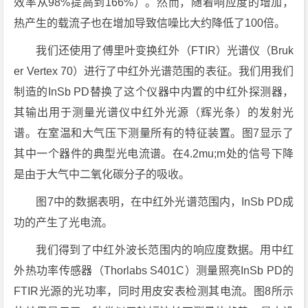
效率从98%提高到166%）。然而，随着响应度的增加，
热产生的载流子也在增加导致信噪比大约降低了100倍。
我们还使用了傅里叶变换红外（FTIR）光谱仪（Bruk
er Vertex 70）进行了中红外光谱范围的表征。我们用我们
制造的InSb PD替换了这个仪器中内置的中红外探测器，
其输出用于测量光谱仪中红外光源（辉光条）的发射光
谱。在室温和大气压下测量所有的特征装置。图7显示了
其中一个器件的典型光电流谱。在4.2mu;m处的信号下降
是由于大气中二氧化碳分子的吸收。
图7中的数据表明，在中红外光谱范围内，InSb PD成
功的产生了光电流。
我们得到了中红外波长范围内的响应度数据。用中红
外热功率传感器（Thorlabs S401C）测量照亮InSb PD的
FTIR光源的光功率，同时用皮安表检测其电流。图8所示