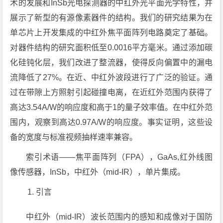
术的发展和InSb光电探测器的中红外光平面光学特性，并
展示了新型的有源像素器件的结构。我们的研究结果为在
单芯片上开发集成的中红外焦平面阵列电路奠定了基础。
对器件结构的研究面积低至0.0016平方毫米。通过添加碳
化硅钝化层，我们改进了整流器，使得反向偏置中的漏电
流降低了27%。在近、中红外波段进行了广泛的验证。通
过在带隙上方照射引起碰撞电离，在近红外范围内获得了
高达3.54A/W的响应度和高于1的量子效率值。在中红外范
围内，观察到高达0.97A/W的响应度。事实证明，这些设
备的宽度与标准视频抽样速率兼容。
索引术语——焦平面阵列（FPA），GaAs,红外线图
像传感器，InSb，中红外（mid-IR），单片集成。
引言
中红外（mid-IR）波长范围内的感知和成像对于国防