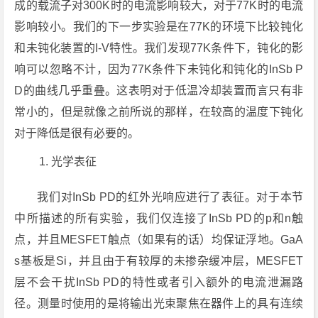
成的载流子对300K时的电流影响较大，对于77K时的电流
影响较小。我们的下一步实验是在77K的环境下比较钝化
和未钝化装置的I-V特性。我们发现77K条件下，钝化的影
响可以忽略不计，因为77K条件下未钝化和钝化的InSb P
D的曲线几乎重叠。这表明对于低温冷却装置而言只有非
常小的，但是就像之前所说的那样，在较高的温度下钝化
对于降低是很有必要的。
光学表征
我们对InSb PD的红外光响应进行了表征。对于本节
中所描述的所有实验，我们仅连接了InSb PD的p和n触
点，并且MESFET触点（如果有的话）均保证浮地。GaA
s基板是Si，并且由于有较厚的未掺杂缓冲层，MESFET
层不会干扰InSb PD的特性或者引入额外的电流泄漏路
径。测量时使用的是将输出光束聚焦在器件上的具有连续