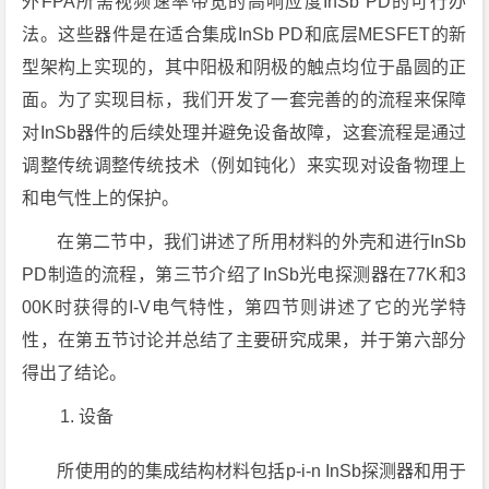
外FPA所需视频速率带宽的高响应度InSb PD的可行办
法。这些器件是在适合集成InSb PD和底层MESFET的新
型架构上实现的，其中阳极和阴极的触点均位于晶圆的正
面。为了实现目标，我们开发了一套完善的的流程来保障
对InSb器件的后续处理并避免设备故障，这套流程是通过
调整传统调整传统技术（例如钝化）来实现对设备物理上
和电气性上的保护。
在第二节中，我们讲述了所用材料的外壳和进行InSb
PD制造的流程，第三节介绍了InSb光电探测器在77K和3
00K时获得的I-V电气特性，第四节则讲述了它的光学特
性，在第五节讨论并总结了主要研究成果，并于第六部分
得出了结论。
设备
所使用的的集成结构材料包括p-i-n InSb探测器和用于