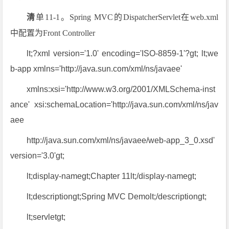
清
单11-1。Spring MVC的DispatcherServlet在web.xml
中配置为Front Controller
lt;?xml version='1.0' encoding='ISO-8859-1'?gt; lt;we
b-app xmlns='http://java.sun.com/xml/ns/javaee'
xmlns:xsi='http://www.w3.org/2001/XMLSchema-inst
ance' xsi:schemaLocation='http://java.sun.com/xml/ns/jav
aee
http://java.sun.com/xml/ns/javaee/web-app_3_0.xsd'
version='3.0'gt;
lt;display-namegt;Chapter 11lt;/display-namegt;
lt;descriptiongt;Spring MVC Demolt;/descriptiongt;
lt;servletgt;