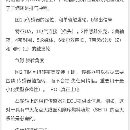
于压缩还是排气冲程。
图1 a传感器的定位，和单轨触发轮，b输出信号
特征UA，1电气连接（插头），2传感器外壳，3曲轴
箱，4密封圈，5永磁体，6霍尔效应IC，7带齿/分段（Z）
和间隙（L）的触发轮
气隙 旋转角度
图2 TIM = 扭转密集安装（ 即， 传感器可以根据需要
围绕 传感器轴旋转，而不会损 失任何精度。重要用于最
小化类型多样性）。TPO =真正上电
凸轮轴上的相位传感器为ECU提供此信息。例如，这
对于具有单火花点火线圈和顺序燃料喷射（SEFI）的点火
系统是必需的。