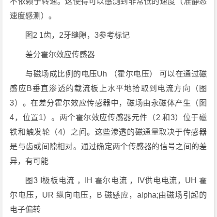
不依赖于转速。这使得可以感测到非常低的速度（准静态
速度感测）。
图2 1齿，2牙缝隙，3参考标记
差分霍尔效应传感器
与磁场成比例的电压Uh （霍尔电压） 可以在通过磁
感应B垂直渗透的载流板上水平地拾取到电流方向（图
3）。在差分霍尔效应传感器中，磁场由永磁体产生（图
4，位置1）。两个霍尔效应传感器元件（2 和3）位于磁
铁和触发轮（4）之间。这些渗透的磁通量取决于传感器
是与齿或间隙相对。通过确定两个传感器的信号之间的差
异，有可能
图3 I极板电流 ，IH 霍尔电流 ，IV供电电流，UH 霍
尔电压，UR 纵向电压，B 磁感应，alpha;由磁场引起的
电子偏转