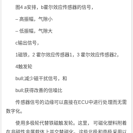
图4 a安排，b霍尔效应传感器的信号，
– 高振幅，气隙小
– 低振幅，气隙大
c输出信号，
1磁铁，2 霍尔效应传感器1，3 霍尔效应传感器2，
4触发轮
bull;减少磁干扰信号，和
bull;获得改善的信噪比
传感器信号的边缘可以直接在ECU中进行处理而无需
数字化。
使用多极轮代替铁磁触发轮。这里， 可磁化塑料附着
在非磁性金属载体上并交替磁化。这些北极和南极采用以