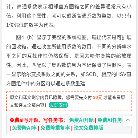
计，高通系数表示相邻直方图箱之间的差异通常只有小
值。利用这个属性，就可以截断高通系数为整数，以只有
1位偏低的数字为代表。
图4（b）显示了完整的系统框图。输出代表是可扩展
的回收箱，通过改变所使用系数的数目。不同的分辨率水
平之间的互操作性仍然保留，是因为哈尔变换的缩放属
性。因此，匹配以子集系数信息为基础保障了相似性。表
一显示哈尔变换系数之间的关系，如SCD。相应的HSV直
方图组件中的分区可以通过系数重建
原文和译文剩余内容已隐藏，您需要先支付
30元
才能查看原
文和译文全部内容！
立即支付

免费ai写开题、写任务书：
免费Ai开题
|
免费Ai任务书
|
免费降AI率
|
免费降重复率
|
论文免费排版