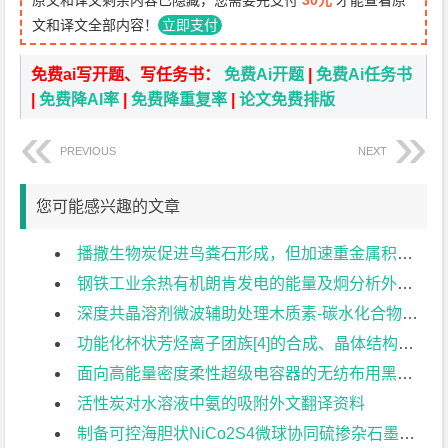
原文和译文剩余内容已隐藏，您需要先支付
30元
才能查看原
文和译文全部内容！
立即支付
免费ai写开题、写任务书：
免费Ai开题
|
免费Ai任务书
|
免费降AI率
|
免费降重复率
|
论文免费排版
PREVIOUS
NEXT
您可能感兴趣的文章
播撒生物炭促进鸟粪石形成，但加速重金属积累外文翻译资料
钢铁工业余热有机朗肯发电的能量及炯分析外文翻译资料
深度共晶溶剂微波辅助处理木质素-碳水化合物复合 物的高效裂解及超快提取木质素低聚物外文翻译资料
功能化杯状芳烃离子团族[4]的合成、晶体结构及竞争结合性能外文翻译资料
面向高能量密度柔性超级电容器的无纺布用黑磷杂化微纤维的微流控纺丝结构外文翻译资料
活性炭对水溶液中氨的吸附外文翻译资料
制备可控海胆状NiCo2S4微球协同硫掺杂石墨烯作为高性能 二次锌空气电池的双功能催化剂外文翻译资料