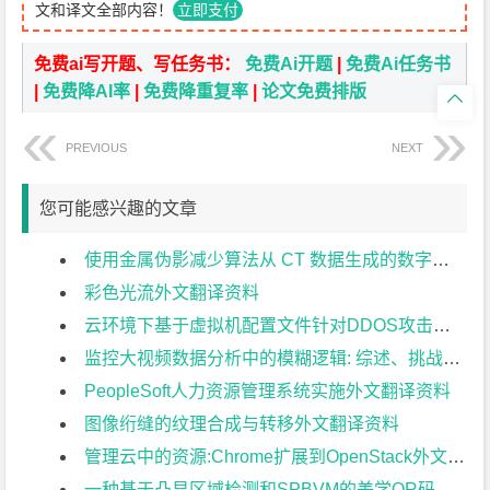
文和译文全部内容！
立即支付
免费ai写开题、写任务书：
免费Ai开题
|
免费Ai任务书
|
免费降AI率
|
免费降重复率
|
论文免费排版

PREVIOUS
NEXT
您可能感兴趣的文章
使用金属伪影减少算法从 CT 数据生成的数字模型的准确性外文翻译资料
彩色光流外文翻译资料
云环境下基于虚拟机配置文件针对DDOS攻击的最优网络攻击探测方法外文翻译资料
监控大视频数据分析中的模糊逻辑: 综述、挑战和研究方向外文翻译资料
PeopleSoft人力资源管理系统实施外文翻译资料
图像绗缝的纹理合成与转移外文翻译资料
管理云中的资源:Chrome扩展到OpenStack外文翻译资料
一种基于凸显区域检测和SPBVM的美学QR码新算法外文翻译资料