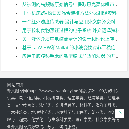
从被测的高频域原始信号中提取巴克豪森噪声外文翻译资料
重型机床z轴热误差混合建模方法外文翻译资料
一个红外浊度传感器:设计与应用外文翻译资料
用于控制食物烹饪过程的电子系统.外文翻译资料
关于液体介质中电磁流量计的设计和理论上存在的问题。第二部分:关于带电粒子产生的 噪声理论外文翻译资料
基于LabVIEW和Matlab的小波变换对非平稳信号的分析仿真外文翻译资料
应用于腹腔镜手术的新型膜式加热加湿器 的开发外文翻译资料
网站简介
外文翻译网(https://www.waiwenfanyi.net)提供超过100万的计算
机类、电子信息类、机械机电类、理工学类、经济学类、管理学
类、文学教育类、法学类、交通运输类、材料类、海洋工程类、
土木建筑类、地理科学类、环境科学与工程类、矿业类、物流管

理与工程类、化学化工与生命科学类、设计学类、社会学类等专
业外文翻译资源查询、分享、咨询服务。