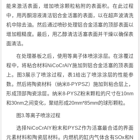
能来激活表面，增加喷涂颗粒粘附的表面积。在此过程
中，用丙酮溶液清洁铝合金活塞的表面，以在超声波清洗
机中除去油。然后通过喷砂处理铝合金活塞的顶部表面以
增加粗糙度。最后，用乙醇清洁活塞表面并干燥以确保表
面清洁。
在处理基板之后，使用等离子体喷涂涂层。在涂覆过
程中，将粘合材料NiCoCrAlY施加到铝合金活塞的顶表面
上。图3展示了喷涂过程，表1给出了喷涂涂层的性能参
数。然后将陶瓷材料（纳米8-PYPSZ）施加到粘合层上，
形成顶部陶瓷涂层。纳米8-PYSZ粉末颗粒的尺寸在10nm
和30nm之间变化，聚结形成20mm*85mm的球形颗粒。
图3.等离子喷涂过程
选择NiCoCrAlY粉末和PYSZ作为活塞最合适的界面
元素材料和陶瓷层材料。内燃机的缸内气体含有SOx和N