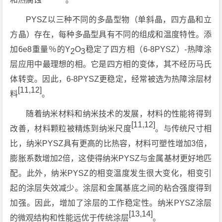
PYSZ以三种不同的多晶型物（单斜晶，四方晶和立
方晶）存在，每种多晶型具有不同的组成和温度特性。添
加6e8重量％的Y
O
稳定了四方相（6-8PYSZ）-热障涂
2
3
层应用中最理想的相。它是四方相的变体，其不经历马氏
体转变。因此，6-8PYSZ更稳定，经常被选为热障涂层材
[11,12]
料
。
随着纳米材料和纳米技术的发展，材料的性能将得到
[11,12]
改善，材料颗粒被精炼到纳米尺度
。与传统尺寸相
比，纳米PYSZ具有更高的比热容，材料可塑性增加3倍，
膨胀系数增加2倍，这使得纳米PYSZ与金属基材更好地匹
配。此外，纳米PYSZ的相变温度发生很大变化，相变引
起的涂层失效减少。涂层和金属基底之间的粘合强度得到
加强。因此，增加了涂层的工作稳定性。纳米PYSZ涂层
[13,14]
的微观结构和性能远优于传统涂层
。