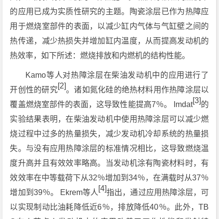
的应用已成为实质性研究的主题。陶瓷涂层已作为热障应
用于燃烧室部件的表面，以减少缸内气体与气缸壁之间的
热传递，减少热损失并增加缸内温度，从而提高发动机的
热效率，如下所述：燃烧排放和内燃机的结构性能。
Kamo等人对热障涂层在柴油发动机中的应用进行了
[2]
开创性的研究
。诸如氮化硅的绝热材料用作热障涂层以
[3]
覆盖燃烧室部件的表面，这导致性能提高7％。 Imdat
的
实验结果表明，在柴油发动机中使用热障涂层可以减少燃
烧过程中过多的热量损失，减少发动机冷却系统的热量损
失。与没有应用热障涂层的标准情况相比，这导致燃烧温
度升高并且有效效率略高。当发动机涂有陶瓷材料时，有
效效率在中等载荷下从32％增加到34％，在满载时从37％
[4]
增加到39％。 Ekrem等人
指出，通过应用热障涂层，可
以实现制动比油耗降低近6％，排放降低40％。此外，TB