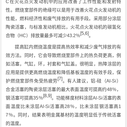
C在火花点火发动机中的应用改善了工作性能和发射特
性。燃烧室部件的绝缘可以是用于改善火花点火发动机的
性能，燃料经济性和废气排放的有用手段。采用部分涂层
陶瓷活塞，与标准发动机相比，火花点火发动机的碳氢化
[5,6]
合物（HC）排放量最多可减少43.2％
。
提高缸内燃烧温度是提高热效率和减少废气排放的有
效方法。同时，它会导致燃烧室部件上的热负荷更高，例
如活塞，气缸，环，衬套和气缸盖。很明显，热障涂层的
应用是提供更高燃烧温度和降低基板温度的有效手段，保
[7]
护燃烧室部件免受热疲劳
。有人建议，铝-硅（Al-Si）
合金活塞的陶瓷涂层活塞的最大表面温度可提高约48％，
[8,9]
钢活塞可提高35％
。功能梯度材料涂层Al-Si活塞的表
面温度比未涂层Al-Si活塞高28％，比未涂层钢活塞高1
7％。同时，结果表明金属基材的温度明显低于传统活塞
的温度。