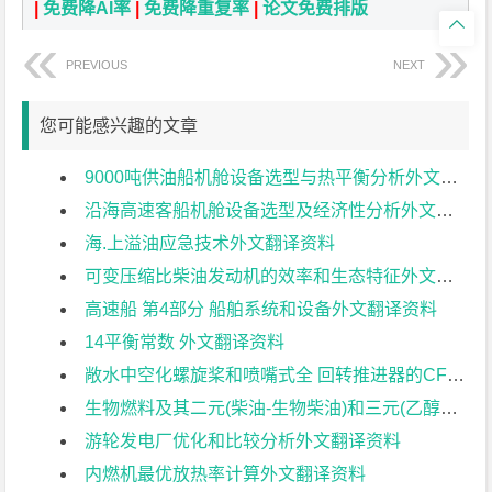
|
免费降AI率
|
免费降重复率
|
论文免费排版

PREVIOUS
NEXT
您可能感兴趣的文章
9000吨供油船机舱设备选型与热平衡分析外文翻译资料
沿海高速客船机舱设备选型及经济性分析外文翻译资料
海.上溢油应急技术外文翻译资料
可变压缩比柴油发动机的效率和生态特征外文翻译资料
高速船 第4部分 船舶系统和设备外文翻译资料
14平衡常数 外文翻译资料
敞水中空化螺旋桨和喷嘴式全 回转推进器的CFD研究外文翻译资料
生物燃料及其二元(柴油-生物柴油)和三元(乙醇生物柴 油-柴油)混合燃料在内燃机减排上的作用外文翻译资料
游轮发电厂优化和比较分析外文翻译资料
内燃机最优放热率计算外文翻译资料