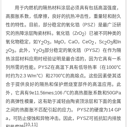
用于内燃机的隔热材料涂层必须具有包括高温强度，
高膨胀系数，低摩擦，良好的抗热冲击性，重量轻和耐久
性的特性。目前，部分稳定的氧化锆（PSZ）是最广泛研
究的热障涂层陶瓷材料。氧化锆（ZrO
）已被不同种类的
2
氧化物稳定，如Y
O
，MgO，CaO，CeO
，Sc
O
和In
2
3
2
2
3
O
。此外，Y
O
部分稳定的氧化锆（PYSZ）在作为隔
2
3
2
3
热涂层材料应用时经验证明是最合适的，因为它具有一系
列所需的性能。PYSZ在高温下具有低导热率（在1000℃
时约为2.3 W/m℃）和2700℃的高熔点。这些因素使其适
合于提供良好的隔热和保护燃烧室部件的高温应用。此
外，它具有9e11.5times;106 /℃的高热膨胀系数和50GPa
的高弹性模量，这有助于减轻由陶瓷顶涂层和下面的金属
之间的热膨胀不匹配引起的应力。 PYSZ的硬度为14 GP
a，可防止侵蚀和异物冲击。因此，PYSZ可抵抗缸内排放
[10,11]
和热腐蚀
。