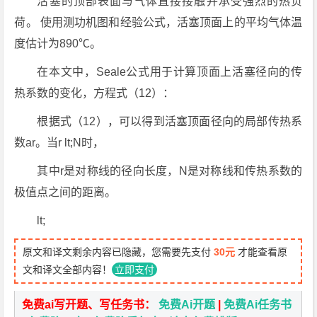
活塞的顶部表面与气体直接接触并承受强烈的热负
荷。 使用测功机图和经验公式，活塞顶面上的平均气体温
度估计为890℃。
在本文中，Seale公式用于计算顶面上活塞径向的传
热系数的变化，方程式（12）：
根据式（12），可以得到活塞顶面径向的局部传热系
数ar。当r lt;N时，
其中r是对称线的径向长度，N是对称线和传热系数的
极值点之间的距离。
lt;
原文和译文剩余内容已隐藏，您需要先支付
30元
才能查看原
文和译文全部内容！
立即支付
免费ai写开题、写任务书：
免费Ai开题
|
免费Ai任务书