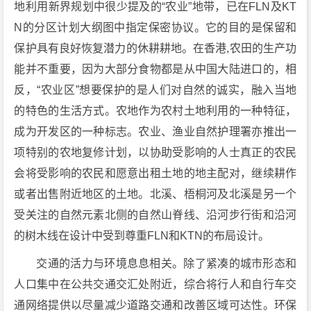
地利用新界规划中很少提及的“农业”地带，已在FLN及KT
N的分区计划大纲图中指定保密协议。它的目的是保留和
保护具有良好恢复潜力的休耕耕地。在香港,农田的生产功
能并不重要，因为大部分食物都是从中国大陆进口的，相
反，“农业区”想要保护的是人们对自然的诚实，融入当地
的特色的生活方式。农地作为农村土地利用的一种特征，
成为开发区的一种标志。农业、渔业自然护理署亦推出一
项特别的农地复修计划，以协助受影响的人士真正的农民
会将受影响的农民和愿意出租土地的地主配对，继续耕作
或者出售附近地区的土地。北溪、梧桐河及北溪是另一个
受关注的自然元素北侧的自然山脊线、沿河步行街和沿河
的树木线在设计中受到尊重FLN和KTN的布局设计。
交通的活力与环境息息相关。除了紧凑的城市形态和
人口集中在公共交通交汇处附近，综合将行人和自行车交
通网络提供以尽量减少道路交通和改善区域可达性。环保