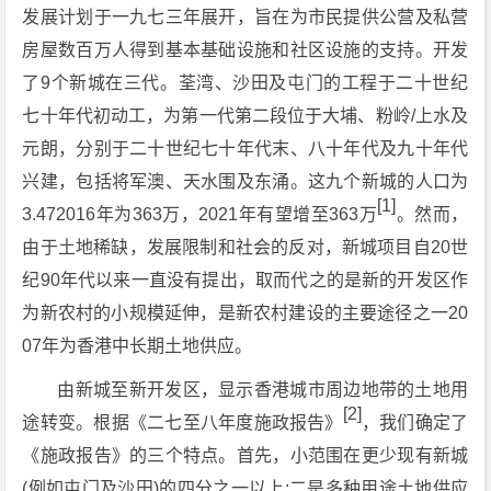
发展计划于一九七三年展开，旨在为市民提供公营及私营
房屋数百万人得到基本基础设施和社区设施的支持。开发
了9个新城在三代。荃湾、沙田及屯门的工程于二十世纪
七十年代初动工，为第一代第二段位于大埔、粉岭/上水及
元朗，分别于二十世纪七十年代末、八十年代及九十年代
兴建，包括将军澳、天水围及东涌。这九个新城的人口为
[1]
3.472016年为363万，2021年有望增至363万
。然而，
由于土地稀缺，发展限制和社会的反对，新城项目自20世
纪90年代以来一直没有提出，取而代之的是新的开发区作
为新农村的小规模延伸，是新农村建设的主要途径之一20
07年为香港中长期土地供应。
由新城至新开发区，显示香港城市周边地带的土地用
[2]
途转变。根据《二七至八年度施政报告》
，我们确定了
《施政报告》的三个特点。首先，小范围在更少现有新城
(例如屯门及沙田)的四分之一以上;二是多种用途土地供应