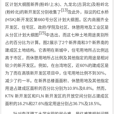
区计划大纲图新界(粉岭/上水)、九龙北(古洞北)及粉岭北
[13]
(粉岭北)的新开发区分别收集了
及此外，拟议的红水桥
(HSK)新开发区第660号分区计划大纲图。区内商圈齐全
开发区、住宅区、政府/学院及社区、休憩用地及工业区是
[15]
从分区计划大纲图
中选出，而这七种土地用途类别所
占的百分比为计算。图2展示了2个新界南和3个新界南的
建成区土地结构。它表明在新城中，住宅用地所占比例远
高于市区，而休憩用地所占比例及其他指定的用途是相对
较少的新开发区。例如，在台湾地区，近60%的建成区是
为了而在高铁新开发区项目中，住宅用地比例不到30%，
减少了约一半。在新界总楼面面积、休憩用地及其他指定
用途占建成区面积的百分比分别为10.9%及8.8%。然而，
KTN 新开发区和FLN 新开发区的开放空间分别占建成区
面积的16.2%和27.6%指定用途分别占36.7%及18.5%。
针对南洋理工大学出现的就业难、居住难等规划问题