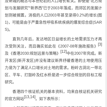
及新城的概念与本世纪初的人口增长有关。即使是“北方规
划与发展研究”“新界西”已于2003年落成，而郊区的发展计
划则被搁置。消极的人口2003年甚至录得0.2%的增长(图
1)，可能是由于严重急性呼吸系统疾病的爆发综合症(SAR
S)。
直到几年后，发达地区日益增长的土地需求压力才再
[3]
次受到关注，而且确实如此在《2007-08年施政报告》
[12]
及《香港2030:规划远景与策略》
中在2007年完成。新
开发区(新开发区)并没有建议新界纾缓香港的土地使用压
力是为了满足人口增长对土地的需求。粉岭古洞北一带北
区、平车、打鼓岭及红水桥是进一步综合规划的目标工程
研究。
香港四个核证机关的基本资料，均来自核证机关研究
[13,14]
的官方网站
。如下表所示：