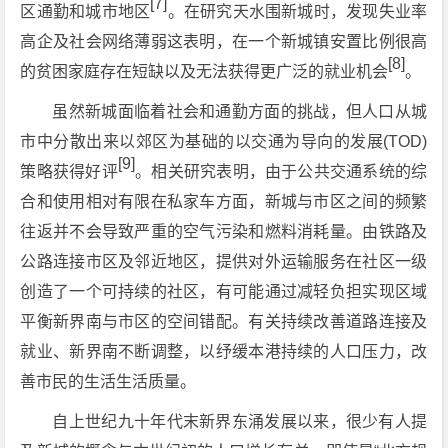
[7]
区通勤和城市地区
。在研究天水围新城时，发现失业率
高企及社会网络薄弱这表明，在一个新城镇安置比例很高
[8]
的贫困家庭存在短缺以及无法获得更广泛的就业机会
。
虽然新城面临着社会和通勤方面的挑战，但人口从城
市中分散出来以郊区为基础的以交通为导向的发展(TOD)
[9]
策略获得好评
。相关研究表明，由于公共交通系统的综
合和使用相对有限在私家车方面，新城与市区之间的频繁
往返并不会导致严重的空气污染和燃料消耗量。由铁路及
公路连接市区及邻近地区，提供对外运输服务在社区一级
创造了一个可持续的社区，有可能通过减轻负担实现区域
平衡新界南与市区的空间错配。有关持续改善道路连接及
就业、新界南不断调整，以纾缓本港持续的人口压力，改
善市民的生活生活质量。
自上世纪九十年代末新界东涌发展以来，很少有人提