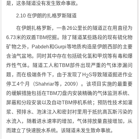
是，这条隧道没有发生致命事故。
2.10 在伊朗的扎格罗斯隧道
在伊朗扎格罗斯，一条26公里长的隧道正在用直径为
6.73米的双盾TBM挖掘。除了隧道某些路段的现有硫化物
矿物之外，Pabdeh和Gurpi等地质构造是伊朗西部的主要
含油气盆地。同时其中存在包括硫化氢和甲烷等有毒和爆
炸性气体。隧道工人和TBM部件出现严重的气体渗漏问
题，而在极端条件下，由于发现了H
S导致隧道掘进作业
2
停工4个月（Shahriar等，2009）。该项目实施的最重要
的缓解措施包括在TBM刀盘内安装精确的气体监测系统、
屏蔽和分段安装以及自动TBM停机系统；预防性技术如灌
浆、预排水、泡沫注入和密封衬里用于抵抗高瓦斯污染的
水流入，随着进水速率的增加，气体排放量直接增加，从
而建立了快速脱水系统。该隧道未发生致命事故。