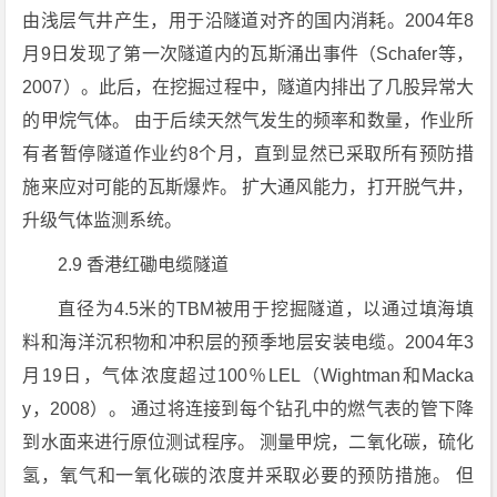
由浅层气井产生，用于沿隧道对齐的国内消耗。2004年8
月9日发现了第一次隧道内的瓦斯涌出事件（Schafer等，
2007）。此后，在挖掘过程中，隧道内排出了几股异常大
的甲烷气体。 由于后续天然气发生的频率和数量，作业所
有者暂停隧道作业约8个月，直到显然已采取所有预防措
施来应对可能的瓦斯爆炸。 扩大通风能力，打开脱气井，
升级气体监测系统。
2.9 香港红磡电缆隧道
直径为4.5米的TBM被用于挖掘隧道，以通过填海填
料和海洋沉积物和冲积层的预季地层安装电缆。2004年3
月19日，气体浓度超过100％LEL（Wightman和Macka
y，2008）。 通过将连接到每个钻孔中的燃气表的管下降
到水面来进行原位测试程序。 测量甲烷，二氧化碳，硫化
氢，氧气和一氧化碳的浓度并采取必要的预防措施。 但