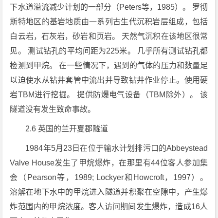
下水道溢流减少计划的一部分（Peters等，1985）。 罗彻
斯特地区的基岩地质由一系列古生代沉积岩层组成，包括
白云岩，石灰岩，砂岩和页岩。 天然气沉积在该地区很常
见。 测试钻孔的平均间距为225米。 几乎所有测试钻孔都
检测到甲烷。 在一些情况下，遇到的气体的压力和数量足
以迫使水从钻井套管中流出并导致钻井作业停止。使用硬
岩TBM进行挖掘。 提供防爆电气设备（TBM除外）。 该
隧道没有发生致命事故。
2.6 英国的兰开夏郡隧道
1984年5月23日在位于输水计划排污口的Abbeystead
Valve House发生了甲烷爆炸，在那里有44位客人参加集
会（Pearson等，1989; Lockyer和Howcroft，1997）。
溶解在地下水中的甲烷进入隧道并积聚在空隙中，产生爆
炸范围内的甲烷浓度。客人访问期间发生爆炸，造成16人