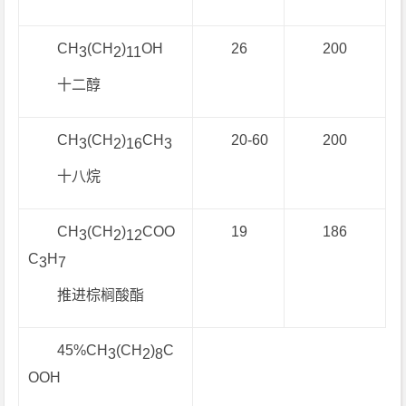
CH
(CH
)
OH
26
200
3
2
11
十二醇
CH
(CH
)
CH
20-60
200
3
2
16
3
十八烷
CH
(CH
)
COO
19
186
3
2
12
C
H
3
7
推进棕榈酸酯
45%CH
(CH
)
C
3
2
8
OOH