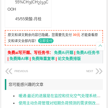
55%CH
(CH
)
C
3
2
10
OOH
45/55癸酸-月桂
原文和译文剩余内容已隐藏，您需要先支付
30元
才能查看原
文和译文全部内容！
立即支付

免费ai写开题、写任务书：
免费Ai开题
|
免费Ai任务书
|
免费降AI率
|
免费降重复率
|
论文免费排版
PREVIOUS
NEXT
您可能感兴趣的文章
暖通:最近的进展是在监控和优化空气处理系统的性能外文翻译资料
使用主动负荷管理对短期负荷预测的需求侧改进——一个超市用例外文翻译资料