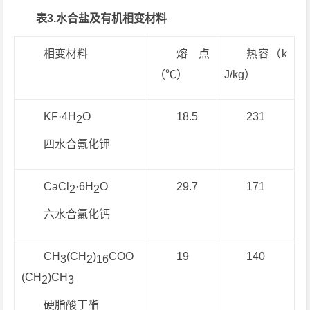
表3.水合盐及有机相变材料
相变材料
熔点
热容（k
（℃）
J/kg）
KF·4H
O
18.5
231
2
四水合氟化钾
CaCl
·6H
O
29.7
171
2
2
六水合氯化钙
CH
(CH
)
COO
19
140
3
2
16
(CH
)CH
2
3
硬脂酸丁酯