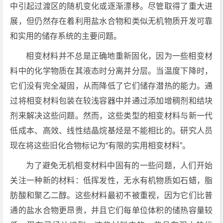
中引起过渡区的随机变化或逐渐漂移。尽管取得了重大进
展，但仍然存在着利用盐水合物和类似无机物质开发可靠
和实用的储存系统的主要问题。
相变材料并不总是正确地重新固化，因为一些相变材
料中的化学物质在其液态时分离并分层。当温度下降时，
它们没有完全凝固，从而降低了它们储存潜热的能力。通
过将相变材料包装在较浅容器中并通过添加增稠剂和结块
剂来解决这些问题。然而，这些类型的相变材料与新一代
低成本、高效、线性结晶烷基烃是不能相比的。研究人员
现在将这些旧化合物标记为“有限的实用相变材料”。
为了避免无机相变材料中固有的一些问题，人们开始
关注一种新的材料：低挥发性，无水有机物质如石蜡，脂
肪酸和聚乙二醇。这些材料最初不被重视，因为它们比普
通的盐水合物更昂贵，并且它们每单位体积的储热容量较