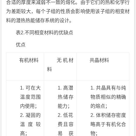
合适的厚度来减弱不一致的熔化。由于它们的热和化学行
为差距较大，每个子组的性质会影响使用该子组的相变材
料的潜热热能储存系统的设计。
表2.不同相变材料的优缺点
优点
有机材料
无机材
共晶材料
料
可在大
高潜
共晶具有与纯
温度范围
热储存
物质相似的精确
内使用；
能力；
的熔点；
凝固的
低花
体积储存密度
温度较
费且容
略高于有机化合
高；
易获
物；