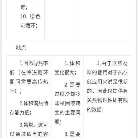
毒；
绿色
可循环；
缺点
1.固态导热率
1.体积
1.由于这些材
低（在冷冻循环
变化很大；
料的使用对于热存
期间需要高传热
储应用来说是很新
2.需要
率）；
的，因此仅提供有
过度冷却冷
关热物理性质有限
2.体积潜热储
却是固液转
的数据；
存能力低；
变的主要问
题；
3.易燃。这可
以通过适当的容
3.需要