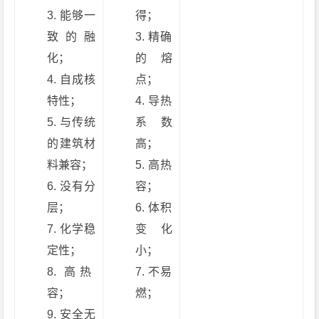
能够一
得；
致的融
精确
化；
的熔
自成核
点；
特性；
导热
与传统
系数
的建筑材
高；
料兼容；
高热
没有分
容；
层；
体积
化学稳
变化
定性；
小；
高热
不易
容；
燃；
安全无