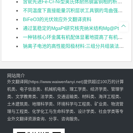
含铌先进Fe-Cr-Ni型奥氏体耐热钢富铜相的析出强化在超临界电厂的应用外文翻译资料
不同温度下直接能量沉积层状工具钢的弯曲强度外文翻译资料
BiFeO3的光伏效应外文翻译资料

通过氢稳定的MgaPt研究核壳纳米结构Mg@Pt中快速“氢泵”的可视化外文翻译资料
一种铱核心环金属有机配体显著地提高了有机太阳能电池 的光伏性能外文翻译资料
钠离子电池的高性能阳极材料:三组分共组装法制备层次多孔碳外文翻译资料
网站简介
外文翻译网(https://www.waiwenfanyi.net)提供超过100万的计算
机类、电子信息类、机械机电类、理工学类、经济学类、管理学
类、文学教育类、法学类、交通运输类、材料类、海洋工程类、
土木建筑类、地理科学类、环境科学与工程类、矿业类、物流管
理与工程类、化学化工与生命科学类、设计学类、社会学类等专
业外文翻译资源查询、分享、咨询服务。