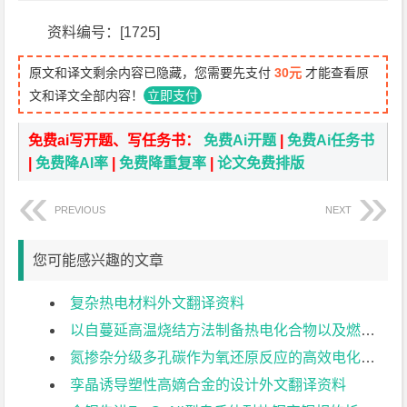
资料编号：[1725]
原文和译文剩余内容已隐藏，您需要先支付
30元
才能查看原
文和译文全部内容！
立即支付
免费ai写开题、写任务书：
免费Ai开题
|
免费Ai任务书
|
免费降AI率
|
免费降重复率
|
论文免费排版
PREVIOUS
NEXT
您可能感兴趣的文章
复杂热电材料外文翻译资料
以自蔓延高温烧结方法制备热电化合物以及燃烧合成的新标准外文翻译资料
氮掺杂分级多孔碳作为氧还原反应的高效电化学催化剂的研究外文翻译资料
孪晶诱导塑性高嫡合金的设计外文翻译资料