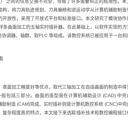
AM） 之间的信息交换不完全，导致了许多需要纠正的局限性。本
加工结构，将刀具轨迹规划、刀具偏移和逆运动学从计算机辅助制造
的开放性，采用了开放式平台和标准接口。本文研究了模块协作
 样条曲面加工的五轴实时插补器。在此基础上，以软件实现的方
协调器、轴群、软PLC 等组成。该数控系统已被应用于一台斜
。
面
、表面加工精度好等优点，取代三轴加工在自由曲面的制造中得
包括三部分。曲面的造型是在计算机辅助设计 (CAD) 中完
造 (CAM)完成、实时插补则是计算机数控系统 (CNC)中完
、复杂程度高的特点，本文接下来选取插补技术和数控编程接口