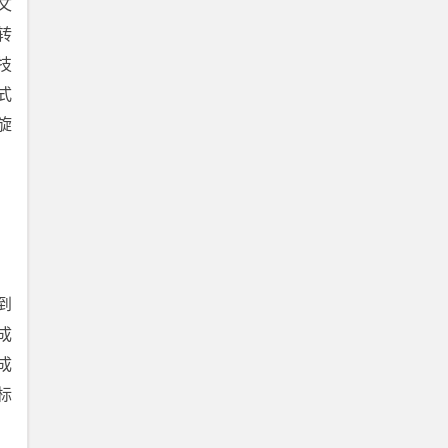
文
转
技
式
旋
到
成
成
标