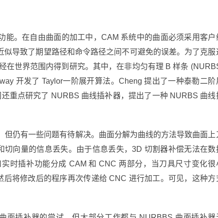
功能。在自由曲面的加工中，CAM 系统中的曲面必须采用客户
近似导致了期望路径和命令路径之间不可避免的误差。为了克服
已经在世界范围内得到研究。其中，在非均匀有理 B 样条 (NURBS
way 开发了 Taylor一阶展开算法。Cheng 提出了一种泰勒二阶
还重点研究了 NURBS 曲线插补器，提出了一种 NURBS 曲线
效的，但仍有一些问题有待解决。曲面分解为曲线的方法导致曲面上
和切向量的信息丢失。由于信息丢失，3D 切割器补偿无法在数
时插补功能分成 CAM 和 CNC 两部分，当刀具尺寸变化很
然后将修改后的程序再次传递给 CNC 进行加工。可见，这种方
曲面插补器的尝试，但大部分工作都与 NURBBS 曲面插补器