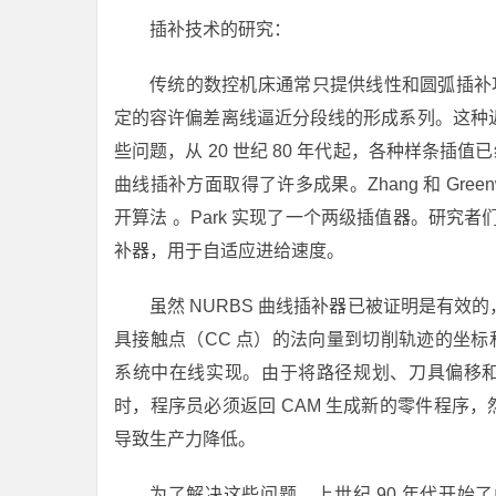
插补技术的研究：
传统的数控机床通常只提供线性和圆弧插补
定的容许偏差离线逼近分段线的形成系列。这种
些问题，从 20 世纪 80 年代起，各种样条插值
曲线插补方面取得了许多成果。Zhang 和 Green
开算法 。Park 实现了一个两级插值器。研究者们
补器，用于自适应进给速度。
虽然 NURBS 曲线插补器已被证明是有
具接触点（CC 点）的法向量到切削轨迹的坐标
系统中在线实现。由于将路径规划、刀具偏移和实
时，程序员必须返回 CAM 生成新的零件程序，
导致生产力降低。
为了解决这些问题，上世纪 90 年代开始了