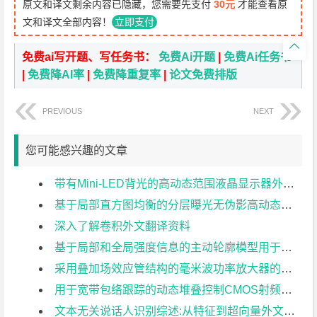
原文和译文剩余内容已隐藏，您需要先支付
30元
才能查看原
文和译文全部内容！
立即支付

免费ai写开题、写任务书：
免费Ai开题
|
免费Ai任务书
|
免费降AI率
|
免费降重复率
|
论文免费排版
PREVIOUS
NEXT
您可能感兴趣的文章
带有Mini-LED背光的高动态范围液晶显示器外文翻译资料
基于局部直方图均衡的分层曝光无伪影高动态范围成像外文翻译资料
深入了解卷积外文翻译资料
基于局部和全局强度信息的主动轮廓模型用于医学图像分割外文翻译资料
采用叠加场效应管结构的毫米波功率放大器的分析与设计外文翻译资料
用于宽带包络跟踪的动态堆叠控制CMOS射频功率放大器外文翻译资料
文本无关说话人识别综述:从特征到超向量外文翻译资料