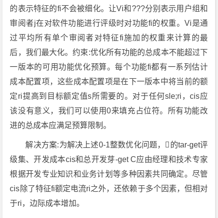
的表示特征的fi不会被细化。让Vi和???分别表示用户组和
审阅者j在对软件功能进行评级时对功能fi的权重。Vi是通
过平均所有单个审阅者对特征fi施加的权重来计算的最
后，我们最大化。约束:优化所有功能的总成本不能超过下
一版本的可用功能优化预算。每个功能fi都有一系列估计
成本配置项，这些成本配置项是在下一版本中将当前的额
定ri提高到目标额定值s所需要的。对于任何sle;ri，cis应
该没有意义，我们可以使用0来填充占位符。所有功能改
进的总成本应满足预算限制。
解决方案:为解决上述0-1整数优化问题，的tar-get评
级集、开发成本cis和总开发芽-get C应由经理和技术专家
根据开发专业知识和业务计划等多种因素共同确定。尽管
cis除了特征fi额定电流ri之外，还依赖于多个因素，但相对
于ri，边际成本增加。