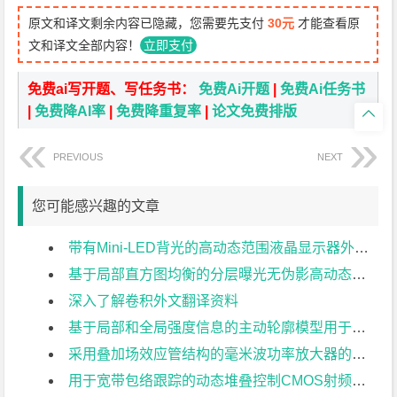
原文和译文剩余内容已隐藏，您需要先支付
30元
才能查看原
文和译文全部内容！
立即支付
免费ai写开题、写任务书：
免费Ai开题
|
免费Ai任务书
|
免费降AI率
|
免费降重复率
|
论文免费排版

PREVIOUS
NEXT
您可能感兴趣的文章
带有Mini-LED背光的高动态范围液晶显示器外文翻译资料
基于局部直方图均衡的分层曝光无伪影高动态范围成像外文翻译资料
深入了解卷积外文翻译资料
基于局部和全局强度信息的主动轮廓模型用于医学图像分割外文翻译资料
采用叠加场效应管结构的毫米波功率放大器的分析与设计外文翻译资料
用于宽带包络跟踪的动态堆叠控制CMOS射频功率放大器外文翻译资料