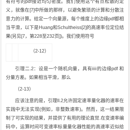
有符号的pdf接近均匀密度。我们使用这个有点松散的定
义，就像在[7]中所做的那样，以避免繁琐的计算和分散注
意力的计算。给定一个向量源，每个维度上的边缘pdf都相
当平滑，以下是Huang和Schultheiss[2]的高速率位定位结
果(另见[7，第228至232页])。我们使用符号
（2-12）
引理二.2：设是一个随机向量，具有iiii的边缘pdf 和
分量方差。如果相当平滑，那么
（2-13）
应该注意的是，引理II.2允许固定速率量化器的速率在
实践中无法实现(例如，非整数速率)。然而，这一结果限
制了可实现的结果，并提供了有用的理论直觉.在变速率编
码中，运算时间可变速率标量量化器性能的高速率近似给