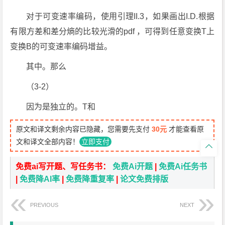
对于可变速率编码，使用引理II.3，如果画出I.D.根据
有限方差和差分熵的比较光滑的pdf ，可得到任意变换T上
变换B的可变速率编码增益。
其中。那么
（3-2）
因为是独立的。T和
原文和译文剩余内容已隐藏，您需要先支付
30元
才能查看原
文和译文全部内容！
立即支付

免费ai写开题、写任务书：
免费Ai开题
|
免费Ai任务书
|
免费降AI率
|
免费降重复率
|
论文免费排版
PREVIOUS
NEXT