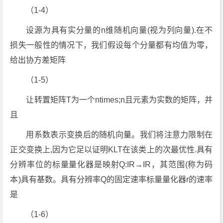
（1-4）
设源为具有实分量的n维随机向量(视为列向量).在不
损失一般性的情况下，我们假设每个分量都有均值为零，
给出协方差矩阵
（1-5）
让转置矩阵T为一个ntimes;n且元素为实数的矩阵，并
且
用系数表示变换后的随机向量。我们将注意力限制在
正交变换上,因为它足以证明KLT在该类上的次最优性.具有
分辨率位的标量量化器是映射Q:IR→IR，其范围(称为码
本)具有基数。具有分辨率Q的固定速率标量量化器r的速率
是
（1-6）