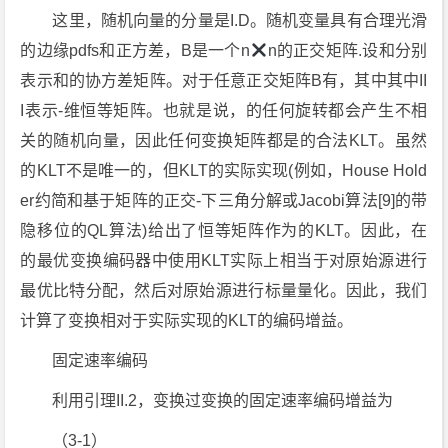
这里，随机向量的分量是I.D。随机变量具有合理光滑
的边缘pdfs和正方差，B是一个n
n的正交矩阵.设和分别
表示和的协方差矩阵。对于任意正交矩阵B有，其中其中II
I表示-维恒等矩阵。也就是说，的任何旋转都会产生不相
关的随机向量，因此任何变换矩阵都是的合法KLT。虽然
的KLT不是唯一的，但KLT的实际实现(例如，House Hold
er约简和基于矩阵的正交-下三角分解或Jacobi算法[9]的带
隐移位的QL算法)给出了恒等矩阵作为的KLT。因此，在
的最优变换编码器中使用KLT实际上相当于对原始源进行
最优比特分配，然后对原始源进行标量量化。因此，我们
计算了变换相对于实际实现的KLT的编码增益。
固定速率编码
利用引理II.2，变换过变换的固定速率编码增益为
（3-1）