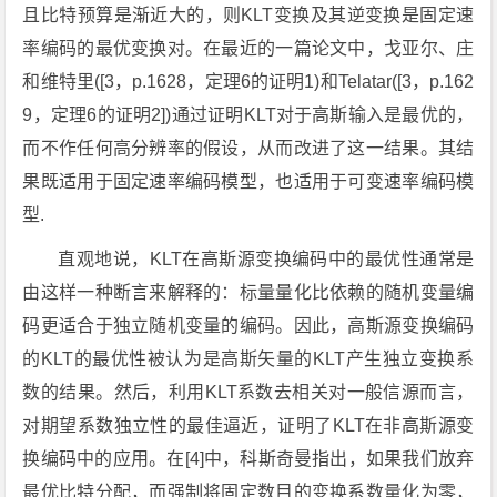
且比特预算是渐近大的，则KLT变换及其逆变换是固定速
率编码的最优变换对。在最近的一篇论文中，戈亚尔、庄
和维特里([3，p.1628，定理6的证明1)和Telatar([3，p.162
9，定理6的证明2])通过证明KLT对于高斯输入是最优的，
而不作任何高分辨率的假设，从而改进了这一结果。其结
果既适用于固定速率编码模型，也适用于可变速率编码模
型.
直观地说，KLT在高斯源变换编码中的最优性通常是
由这样一种断言来解释的：标量量化比依赖的随机变量编
码更适合于独立随机变量的编码。因此，高斯源变换编码
的KLT的最优性被认为是高斯矢量的KLT产生独立变换系
数的结果。然后，利用KLT系数去相关对一般信源而言，
对期望系数独立性的最佳逼近，证明了KLT在非高斯源变
换编码中的应用。在[4]中，科斯奇曼指出，如果我们放弃
最优比特分配，而强制将固定数目的变换系数量化为零，