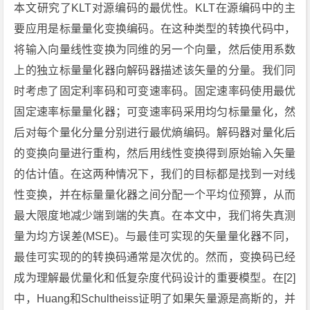
本文研究了KLT对源编码的最优性。KLT在源编码中的主
要应用是标量量化变换编码。在这种类型的转换代码中，
将输入向量线性变换为同维的另一个向量，然后使用系数
上的独立标量量化器向解码器描述该矢量的分量。我们同
时考虑了固定利率码和可变速率码。固定速率码使用最优
固定速率标量量化器；可变速率码采用均匀标量量化，然
后对每个量化分量分别进行最优熵编码。解码器对量化后
的变换向量进行重构，然后用线性变换得到原始输入矢量
的估计值。在这两种情况下，我们的目标都是找到一对线
性变换，并在标量量化器之间分配一个平均位预算，从而
最大限度地减少端到端的失真。在本文中，我们将失真测
量为均方误差(MSE)。与最佳可实现的矢量量化器不同，
最佳可实现的的转换码通常是次优的。然而，变换码已经
成为理解最优量化和低复杂度代码设计的重要模型。在[2]
中，Huang和Schultheiss证明了如果矢量源是高斯的，并