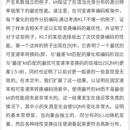
产生系数独立的例子，klt保证了在适当光滑分布的高分辨
率极限下的最优性能。请注意，在可变速率编码框架中，
每个量化的组件分别编码.通过考虑KLT不唯一的例子，证
明了样本去相关不足以实现变换编码的最优性，并证明了
对于这些例子，KLT的某些选择给出了次优变换编码的性
能。第一个这样的例子出现在[5]中，它表明了一个最优的
可变速率转换码(即，与“最差”klt匹配的量化和编码阶段比
与“最佳”klt匹配的最优可变速率变换码的信噪比(SQNR)更
差1.5 dB，同时也证明了以前对更一般源的一些直觉是无
效的。在本文中，我们扩展了这一结果，以证明在固定速
率和可变速率转换编码场景中，使用最坏的klt而不是最佳
klt的性能损失是非常大的。这一结果发生在接近零失真的
情况下，其中小的失真变化会使SQNR变化非常大。证明
的基本思想是，当向量由独立的、同分布的(i.i.d)随机变
量，然后各种线性变换往往使源看起来更符合高斯分布，