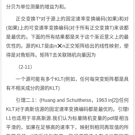
分贝为单位测量的增益为和。
正交变换T*对于源上的固定速率变换编码(如果)和对
(如果)上的可变速率变换编码(对于所有正交变换T)来说都
是最优的。下面的所有结果都是关于这个渐近意义上的最
优性的。源的KLT是由n
n正交矩阵给出的线性映射，使
得是对角矩阵。矩阵T去关联随机向量因为
（2-11）
一个源可能有多个KLT(例如，任何每突变矩阵都是具
有不相关成分的源的KLT)
引理二.1：(Huang and Schultheiss，1963 in[2])任何
KLT对于高斯信源的固定速率变换编码都是最优的。引理I
I.1也适用于非高斯源.我们认为标量随机变量的pdf是相当
平滑的，如果在足够高的速率下，映射到相同再现值的所