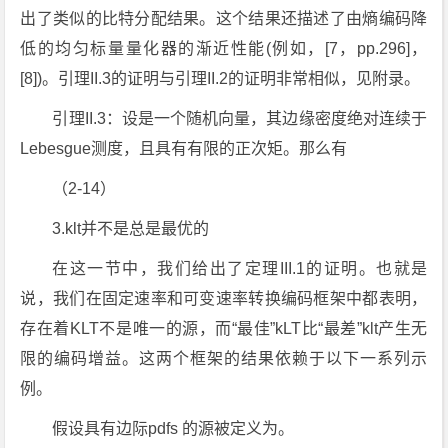
出了类似的比特分配结果。这个结果还描述了由熵编码降
低的均匀标量量化器的渐近性能(例如，[7，pp.296]，
[8])。引理II.3的证明与引理II.2的证明非常相似，见附录。
引理II.3：设是一个随机向量，其边缘密度绝对连续于
Lebesgue测度，且具有有限的正次矩。那么有
（2-14）
3.klt并不是总是最优的
在这一节中，我们给出了定理III.1的证明。也就是
说，我们在固定速率和可变速率转换编码框架中都表明，
存在着KLT不是唯一的源，而“最佳”kLT比“最差”klt产生无
限的编码增益。这两个框架的结果依赖于以下一系列示
例。
假设具有边际pdfs 的源被定义为。