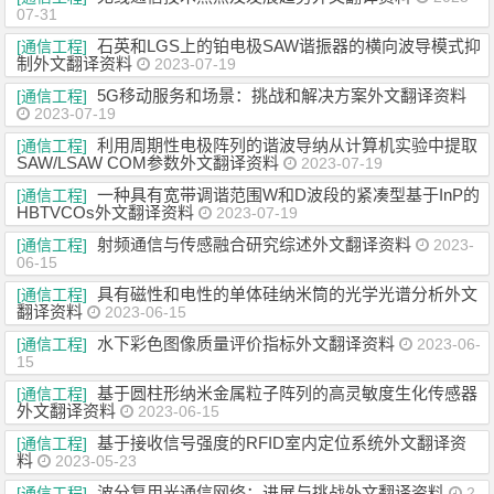
07-31
石英和LGS上的铂电极SAW谐振器的横向波导模式抑
[通信工程]
制外文翻译资料
2023-07-19
5G移动服务和场景：挑战和解决方案外文翻译资料
[通信工程]
2023-07-19
利用周期性电极阵列的谐波导纳从计算机实验中提取
[通信工程]
SAW/LSAW COM参数外文翻译资料
2023-07-19
一种具有宽带调谐范围W和D波段的紧凑型基于InP的
[通信工程]
HBTVCOs外文翻译资料
2023-07-19
射频通信与传感融合研究综述外文翻译资料
[通信工程]
2023-
06-15
具有磁性和电性的单体硅纳米筒的光学光谱分析外文
[通信工程]
翻译资料
2023-06-15
水下彩色图像质量评价指标外文翻译资料
[通信工程]
2023-06-
15
基于圆柱形纳米金属粒子阵列的高灵敏度生化传感器
[通信工程]
外文翻译资料
2023-06-15
基于接收信号强度的RFID室内定位系统外文翻译资
[通信工程]
料
2023-05-23
波分复用光通信网络：进展与挑战外文翻译资料
[通信工程]
2