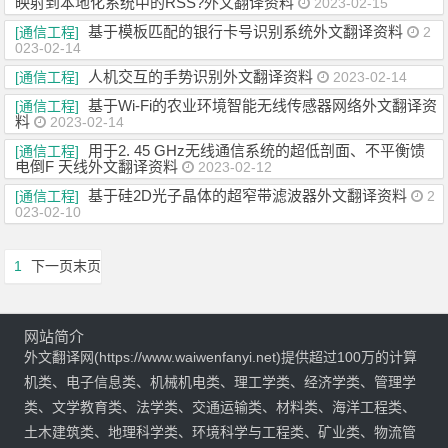
映射到本地化系统中的RSS?外文翻译资料
2023-02-15
基于模板匹配的银行卡号识别系统外文翻译资料
[通信工程]
2
023-02-14
人机交互的手势识别外文翻译资料
[通信工程]
2023-02-14
基于Wi-Fi的农业环境智能无线传感器网络外文翻译资
[通信工程]
料
2023-02-14
用于2. 45 GHz无线通信系统的超低剖面、不平衡馈
[通信工程]
电倒F 天线外文翻译资料
2023-02-12
基于硅2D光子晶体的超窄带滤波器外文翻译资料
[通信工程]
2
023-02-10
1
下一页
末页
网站简介
外文翻译网(https://www.waiwenfanyi.net)提供超过100万的计算
机类、电子信息类、机械机电类、理工学类、经济学类、管理学
类、文学教育类、法学类、交通运输类、材料类、海洋工程类、
土木建筑类、地理科学类、环境科学与工程类、矿业类、物流管