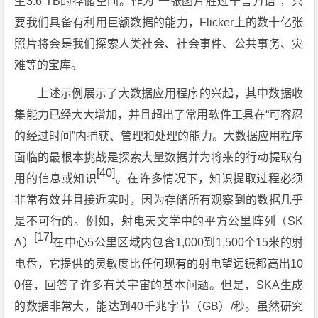
生3.6 TB的存储空间。作为“一张图片胜过千言万语”，只
要我们具备有利用巨额数据的能力，Flicker上的数十亿张
照片将会是我们探索人类社会、社会事件、公共事务、灾
难等的宝库。
上述示例展示了大数据应用程序的兴起，其中数据收
集能力已经大大增加，并且超出了常用软件工具在“可容忍
的经过时间”内捕获、管理和处理的能力。大数据应用程序
面临的最根本挑战是探索大量数据并为将来的行动提取有
[40]
用的信息或知识
。在许多情况下，知识提取过程必须
非常有效并且接近实时，因为存储所有观察到的数据几乎
是不可行的。例如，射电天文学中的平方公里阵列（SK
[17]
A）
在中心5公里区域内包含1,000到1,500个15米的射
电盘，它提供的灵敏度比任何现有的射电望远镜都高出10
0倍，回答了许多有关宇宙的基本问题。但是，SKA生成
的数据非常大，能达到40千兆字节（GB）/秒。虽然研究