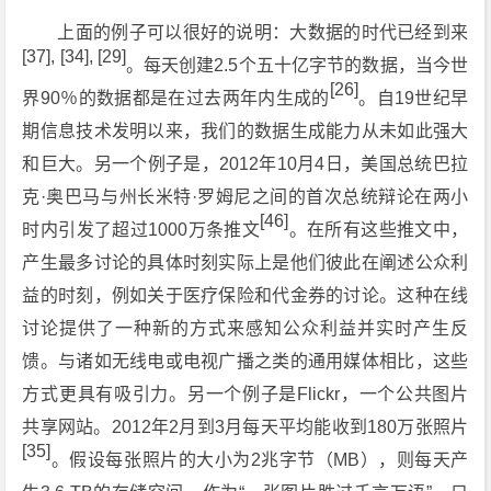
上面的例子可以很好的说明：大数据的时代已经到来
[37], [34], [29]
。每天创建2.5个五十亿字节的数据，当今世
[26]
界90％的数据都是在过去两年内生成的
。自19世纪早
期信息技术发明以来，我们的数据生成能力从未如此强大
和巨大。另一个例子是，2012年10月4日，美国总统巴拉
克·奥巴马与州长米特·罗姆尼之间的首次总统辩论在两小
[46]
时内引发了超过1000万条推文
。在所有这些推文中，
产生最多讨论的具体时刻实际上是他们彼此在阐述公众利
益的时刻，例如关于医疗保险和代金券的讨论。这种在线
讨论提供了一种新的方式来感知公众利益并实时产生反
馈。与诸如无线电或电视广播之类的通用媒体相比，这些
方式更具有吸引力。另一个例子是Flickr，一个公共图片
共享网站。2012年2月到3月每天平均能收到180万张照片
[35]
。假设每张照片的大小为2兆字节（MB），则每天产