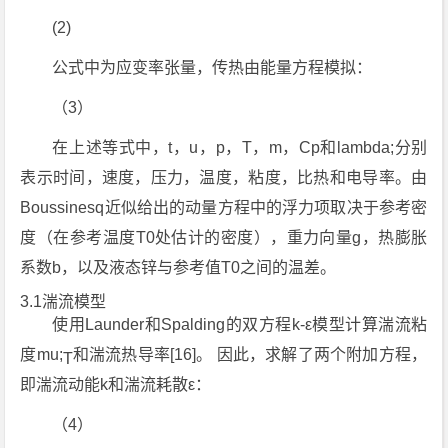
(2)
公式中为应变率张量，传热由能量方程模拟：
（3）
在上述等式中，t，u，p，T，m，Cp和lambda;分别
表示时间，速度，压力，温度，粘度，比热和电导率。由
Boussinesq近似给出的动量方程中的浮力项取决于参考密
度（在参考温度T0处估计的密度），重力向量g，热膨胀
系数b，以及液态锌与参考值T0之间的温差。
3.1湍流模型
使用Launder和Spalding的双方程k-ε模型计算湍流粘
度mu;
和湍流热导率[16]。 因此，求解了两个附加方程，
T
即湍流动能k和湍流耗散ε：
（4）