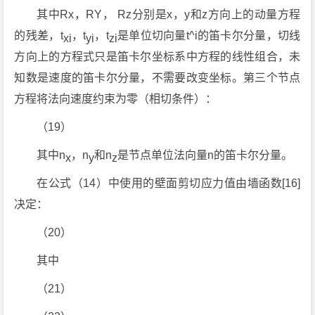
其中Rx，RY， Rz分别是x，y和z方向上的动量方程
的残差，t
，t
，t
是单位切向量t^i的笛卡尔分量，切线
xi
yi
zi
方向上的方程式只是笛卡尔坐标系中方程的线性组合，未
知数是速度的笛卡尔分量，不需要改变坐标。第三个节点
方程将法向速度约束为零（相切条件）：
（19）
其中n
，n
和n
是节点单位法向量n的笛卡尔分量。
x
y
z
在公式（14）中使用的壁面剪切应力值由墙函数[16]
决定：
（20）
其中
（21）