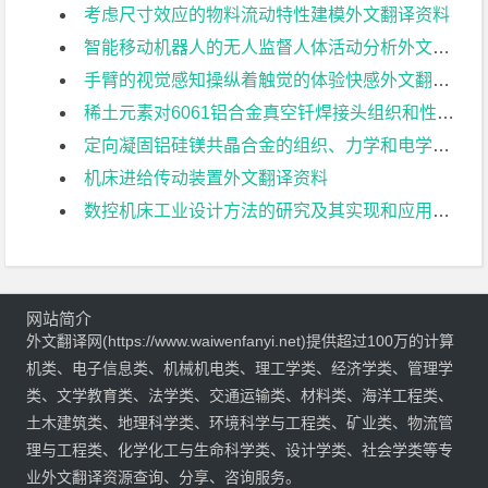
考虑尺寸效应的物料流动特性建模外文翻译资料
智能移动机器人的无人监督人体活动分析外文翻译资料
手臂的视觉感知操纵着触觉的体验快感外文翻译资料
稀土元素对6061铝合金真空钎焊接头组织和性能的影响外文翻译资料
定向凝固铝硅镁共晶合金的组织、力学和电学特性研究外文翻译资料
机床进给传动装置外文翻译资料
数控机床工业设计方法的研究及其实现和应用前景外文翻译资料
网站简介
外文翻译网(https://www.waiwenfanyi.net)提供超过100万的计算
机类、电子信息类、机械机电类、理工学类、经济学类、管理学
类、文学教育类、法学类、交通运输类、材料类、海洋工程类、
土木建筑类、地理科学类、环境科学与工程类、矿业类、物流管
理与工程类、化学化工与生命科学类、设计学类、社会学类等专
业外文翻译资源查询、分享、咨询服务。