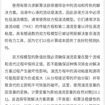
使用有限元求解算法获得镀锌浴中的流动和传热的解
决方案。浴液中心液的流动是湍流，因此溶液方法中必须
包括湍流模型。通常使用双方程湍流模型。它们通常涉及
湍流动能（TKE）的传输方程和第二湍流变量以评估涡流
粘度。具有壁函数的双方程模型已被证明是解决复杂湍流
的有力工具，因为它们以低计算成本提供了良好的预测[8,
9]。
双方程模型的数值处理必须确保湍流变量在整个流域
和迭代过程中保持正值，若不能确保这种情况将会对解决
方案过程产生破坏性影响。湍流方程中的涡动粘度和源项
可能局部变为负或极大（从分母接近零的开始分裂）并导
致迭代的立即和不可恢复的破坏。这里，使用湍流变量的
因变量的变换。计算变量为原始湍流变量的自然对数[10,1
1]。该选择导致解决方案质量（平滑度）和算法稳健性的