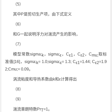
（5）
其中P是剪切生产项，由下式定义
（6）
和G一起说明浮力对湍流产生的影响，
（7）
模型常数sigma;
，sigma;
，C
，C
，C
取标
k
ε
ε1
ε2
mu;
准值[16]，sigma;
= 1.0;sigma;
= 1.3; C
=1.44; C
=1.9
k
ε
ε1
ε2
2;Cmu;= 0.09。
涡流粘度和导热系数由k和ε计算得出
（8）
（9）
湍流普朗特数Pr
=1。
T