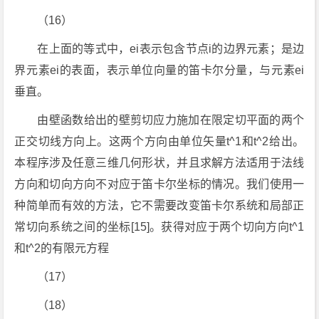
（16）
在上面的等式中，ei表示包含节点i的边界元素；是边
界元素ei的表面，表示单位向量的笛卡尔分量，与元素ei
垂直。
由壁函数给出的壁剪切应力施加在限定切平面的两个
正交切线方向上。这两个方向由单位矢量t^1和t^2给出。
本程序涉及任意三维几何形状，并且求解方法适用于法线
方向和切向方向不对应于笛卡尔坐标的情况。我们使用一
种简单而有效的方法，它不需要改变笛卡尔系统和局部正
常切向系统之间的坐标[15]。获得对应于两个切向方向t^1
和t^2的有限元方程
（17）
（18）