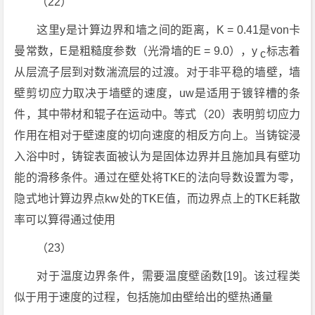
（22）
这里y是计算边界和墙之间的距离，K = 0.41是von卡
曼常数，E是粗糙度参数（光滑墙的E = 9.0），y
标志着
c
从层流子层到对数湍流层的过渡。对于非平稳的墙壁，墙
壁剪切应力取决于墙壁的速度，uw是适用于镀锌槽的条
件，其中带材和辊子在运动中。等式（20）表明剪切应力
作用在相对于壁速度的切向速度的相反方向上。当铸锭浸
入浴中时，铸锭表面被认为是固体边界并且施加具有壁功
能的滑移条件。通过在壁处将TKE的法向导数设置为零，
隐式地计算边界点kw处的TKE值，而边界点上的TKE耗散
率可以算得通过使用
（23）
对于温度边界条件，需要温度壁函数[19]。该过程类
似于用于速度的过程，包括施加由壁给出的壁热通量