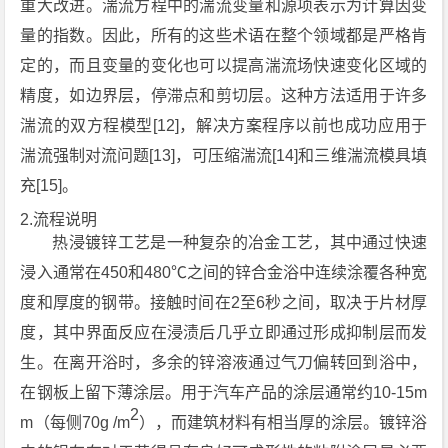
重大改进。湍流方程中的湍流变量和源项表示为计算因变
量的指数。因此，所有的这些术语在整个领域都是严格肯
定的，而且变量的变化也可以提高湍流场快速变化区域的
精度，如边界层，停滞点和剪切层。这种方法适用于许多
湍流的双方程模型[12]，解决方案程序以前也成功应用于
湍流强制对流问题[13]，可压缩湍流[14]和三维湍流模具填
充[15]。
2.流程说明
热浸镀锌工艺是一种复杂的冶金工艺，其中通过快速
浸入通常在450和480℃之间的锌合金浴中连续涂覆各种宽
度和厚度的钢带。接触时间在2至6秒之间，取决于片材厚
度，其中界面反应在浸渍后几乎立即通过形成抑制层而发
生。在离开浴时，多余的锌溶液通过气刀偏转回到浴中，
在钢板上留下薄涂层。用于汽车产品的涂层通常约10-15m
2
m（每侧70g /m
），而建筑材料有相当厚的涂层。镀锌浴