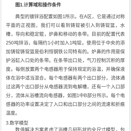
图1.计算域和操作条件
典型的镀锌浴配置如图1所示。在A区，它是通过对称
平面的正视图，我们可以看到铸锭被引入到铸锭篮，水
槽，导向和稳定辊，炉鼻和移动的条带。目前的配置代表
250吨锌浴，每隔约1小时加入1吨锭。使用位于中央的添
加铸锭铸锭篮是伯利恒钢铁公司特有的。炉鼻的作用是保
护浴缸入口处的条带。在条带出口处，气刀控制沉积的厚
度。每侧放置两个电感器用于保持规定的浴温，并确保液
体在浴中适当混合。每个电感器有两个出口部分，流体通
过这两个出口部分从电感器流到电解槽，还有一个入口部
分，流体从浴槽流向电感器，如图1中B部分所示。每个电
感器的功率设置决定了入口和出口部分之间的流速和折痕
温度。
3.数学模型
数值解决方案考虑了浴槽几何形状的全尺寸模型，包