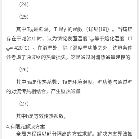
（24）
（25）
其中T
是壁温，T
是y
的函数（详见[19]）。当铸锭
w
存在于熔池中时，认为铸锭表面温度T
等于熔化温度（T
w
=
420℃）。在浴壁处，除了温度壁功能之外，边界条件
w
还考虑了通过壁的热量损失。这是通过对流热通量建模的
（26）
其中ha是传热系数，Ta是环境温度。壁功能与通过壁
的对流传热相结合，产生壁热通量
（27）
其中h是等效传热系数，
4.有限元解决方案
全局方程组以部分隔离的方式求解。解决方案算法如