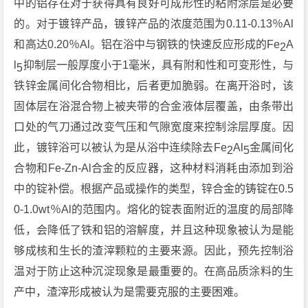
中的铝存在对于获得具有良好可成形性的粘附涂层是必要
的。对于镀锌产品，镀锌产品的浓度范围为0.11-0.13％Al
和高达0.20％Al。铝在浴中与钢铁的快速反应形成的Fe
A
2
l
抑制层一般厚度小于1毫米，具有附和性和可变形性，与
5
铁锌金属间化合物相比，后者更加脆弱。在离开浴时，该
固体层在浴混合物上被夹带的合金液体层覆盖，由条带出
口处的气刀通过改变气压和气隙宽度来控制涂层厚度。因
此，镀锌浴可以被认为是从浴中连续除去Fe
Al
金属间化
2
5
合物和Fe-Zn-Al合金的反应器，这种材料消耗由添加到浴
中的锭补偿。根据产品或操作的类型，锌合金的铸锭在0.5
0-1.0wt％Al的范围内。熔化的锭表面附近的温度的局部降
低，会降低了铁和铝的溶解度，并且这种现象被认为是能
够成核和生长的渣滓颗粒的主要来源。因此，预先控制浴
温对于防止这种沉淀现象是最重要的。在高品质涂料的生
产中，渣滓形成被认为是需要克服的主要困难。