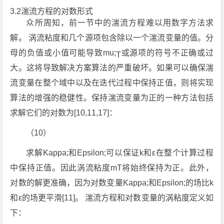
3.2湍流方程的对数形式
众所周知，前一节中的湍流方程难以用数字方法求
解。 涡流粘度和几个源项包含除以一个湍流变量的值。分
母的负值或小值可能导致mu;
或源项的符号不正确或过
T
大。这将导致解决方案算法的严重破坏。如果可以确保湍
流变量在整个域中以及在迭代过程中保持正值，则将实现
算法的增强的稳健性。保持湍流变量为正的一种方法包括
求解它们的对数为[10,11,17]：
（10）
求解Kappa;和Epsilon;可以保证k和ε在整个计算过程
中保持正值。因此涡流粘度mT将始终保持为正。此外，
对数的解更准确，因为对数变量Kappa;和Epsilon;的场比k
和ε的场更平滑[11]。 湍流方程和对数变量的涡粘度定义如
下：