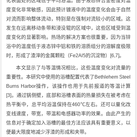
化表面处的区域低于平均浴温。由于液态锌合金密度对温
度变化非常敏感，因此预计镀液中的温度变化会由于自然
对流而影响整体流动，特别是在强制对流较小的区域。这
发生在远离移动条带和浸没辊的区域中，这些区域受到温
度变化的显著影响。热场的解决方案也很重要，因为当锌
浴中的温度低于液态锌中铝和铁的溶质组分的溶解度极限
时，形成了渣滓的金属颗粒（Fe2Al5的沉淀物）[6,7]。
本文显示了与等温情况相比，这些温度变化对流量的
重要性。本研究中使用的浴槽配置代表了Bethlehem Steel
Burns Harbor操作，该操作也用于先前报道的等温计算
[3]。通过锅侧壁，底部和浴槽表面的热量损失在被考虑在
热平衡中，总平均浴温保持在460℃左右。还可以量化改
变线速度，带宽，带温和电感器功率的效果。由此产生的
信息对于确定加入浴槽的最佳方法应该具有重要意义，以
便最大限度地减少浮渣的形成和夹带。