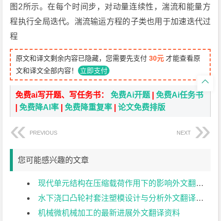
图2所示。在每个时间步，对动量连续性，湍流和能量方
程执行全局迭代。湍流输运方程的子类也用于加速迭代过
程
原文和译文剩余内容已隐藏，您需要先支付
30元
才能查看原
文和译文全部内容！
立即支付

免费ai写开题、写任务书：
免费Ai开题
|
免费Ai任务书
|
免费降AI率
|
免费降重复率
|
论文免费排版
PREVIOUS
NEXT
您可能感兴趣的文章
现代单元结构在压缩载荷作用下的影响外文翻译资料
水下浇口凸轮衬套注塑模设计与分析外文翻译资料
机械微机械加工的最新进展外文翻译资料