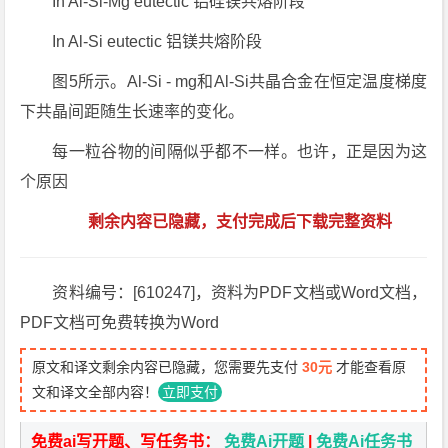
In Al-Si-Mg eutectic 铝硅镁共熔阶段
In Al-Si eutectic 铝镁共熔阶段
图5所示。Al-Si - mg和Al-Si共晶合金在恒定温度梯度
下共晶间距随生长速率的变化。
每一粒谷物的间隔似乎都不一样。也许，正是因为这
个原因
剩余内容已隐藏，支付完成后下载完整资料
资料编号：[610247]，资料为PDF文档或Word文档，
PDF文档可免费转换为Word
原文和译文剩余内容已隐藏，您需要先支付
30元
才能查看原
文和译文全部内容！
立即支付
免费ai写开题、写任务书：
免费Ai开题
|
免费Ai任务书