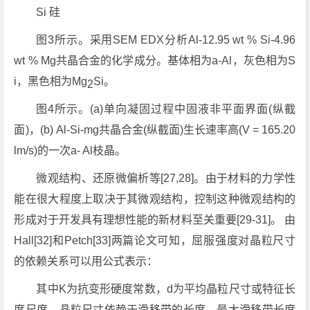
Si 硅
图3所示。采用SEM EDX分析Al-12.95 wt % Si-4.96
wt % Mg共晶合金的化学成分。基体相为a-Al，灰色相为S
i，黑色相为Mg
Si。
2
图4所示。(a)单向凝固过程中固液非平面界面(纵截
面)，(b) Al-Si-mg共晶合金(纵截面)生长速率高(V = 165.20
lm/s)的一次a- Al枝晶。
微观结构、还原微偏析等[27,28]。由于材料的力学性
能在很大程度上取决于其微观结构，控制这种微观结构的
形成对于开发具有理想性能的新材料至关重要[29-31]。 由
Hall[32]和Petch[33]两篇论文可知，屈服强度对晶粒尺寸
的依赖关系可以用公式表示：
其中K为抗变形硬度常数，d为平均晶粒尺寸或特征长
度尺度，晶粒尺寸依赖于滑移带的长度，最大滑移带长度