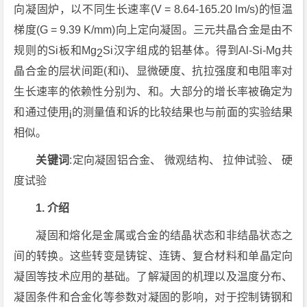
向凝固炉，以不同生长速率(V = 8.64-165.20 lm/s)的恒温
梯度(G = 9.39 K/mm)向上定向凝固。三元共晶合金是由不
规则的Si板和Mg
Si汉字组成的铝基体。得到Al-Si-Mg共
2
晶合金的层状间距(和i)、显微硬度、抗拉强度和电阻率对
生长速率的依赖性分别为、和。大部分的增长率被确定为
和通过使用
的测量值和诉的比较结果也与前面的实验结果
i
相似。
关键词
:定向凝固铝合金、 微观结构、 拉伸试验、 硬
度试验
1. 介绍
凝固和熔化是金属或合金的结晶状态和非结晶状态之
间的转换。这些转变是铸锭、连铸、复合材料和单晶定向
凝固等技术应用的基础。了解凝固的机理以及温度分布、
凝固条件和合金化等参数对凝固的影响，对于控制铸钢和