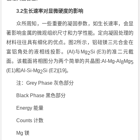
3.2生长速率对显微硬度的影响
众所周知，一些重要的凝固参数，如生长速率，会显
著影响金属的微观组织尺寸和力学性能。定向凝固处理的
材料往往具有细化的优点。图2所示，铝硅镁三元合金在
富铝角处的液相线投影。(Al)与Mg
Si (E3)的准二元截
2
面。该截面将相图分为两个简单的共晶图:Al-Mg-Al
Mg
8
5
(E1)和Al-Si-Mg
Si (E2)[19]。
2
注：Grey Phase 灰色部分
Black Phase 黑色部分
Energy 能量
Counts 计数
Mg 镁