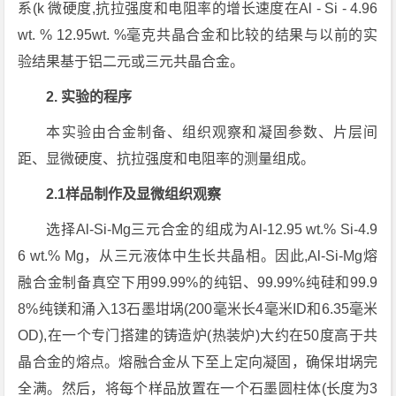
系(k 微硬度,抗拉强度和电阻率的增长速度在Al - Si - 4.96
wt. % 12.95wt. %毫克共晶合金和比较的结果与以前的实
验结果基于铝二元或三元共晶合金。
2. 实验的程序
本实验由合金制备、组织观察和凝固参数、片层间
距、显微硬度、抗拉强度和电阻率的测量组成。
2.1样品制作及显微组织观察
选择Al-Si-Mg三元合金的组成为Al-12.95 wt.% Si-4.9
6 wt.% Mg，从三元液体中生长共晶相。因此,Al-Si-Mg熔
融合金制备真空下用99.99%的纯铝、99.99%纯硅和99.9
8%纯镁和涌入13石墨坩埚(200毫米长4毫米ID和6.35毫米
OD),在一个专门搭建的铸造炉(热装炉)大约在50度高于共
晶合金的熔点。熔融合金从下至上定向凝固，确保坩埚完
全满。然后，将每个样品放置在一个石墨圆柱体(长度为3