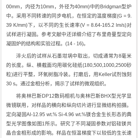
00mm，内径为10mm，外径为40mm)中的Bridgman型炉
中。采用不同转速的同步电机，在恒定的温度梯度(G = 9.
39 K/mm)下，以不同的生长速率(V = 8.64-165.2 lm/s)对
试样进行凝固。参考文献中还详细介绍了布里奇曼型定向
凝固炉的结构和实验过程。(14 - 16)。
淬火后的试样从石墨坩埚中取出，切成通常为8毫米
的长度。纵、横截面均用碳化硅纸(180,500,1000,2500砂
粒)进行平整，环氧树脂冷装。打磨后，用Keller试剂蚀刻
30 s。通过金相分析，揭示了试样的微观组织。
将奥林巴斯DP12数码相机与奥林巴斯BHX型光学显
微镜联用，对样品的横向和纵向切片进行显微结构拍摄。
定向凝固Al-12.95 wt.% Si-4.96 wt.%镁合金生长形态的典
型光学图像如图1所示。研究了不同凝固参数对铝硅镁共
晶合金相形成的影响。样品在恒温梯度下以较低的生长速