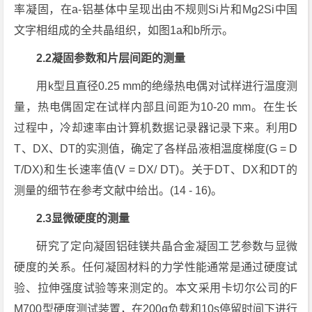
率凝固，在a-铝基体中呈现出由不规则Si片和Mg2Si中国
文字相组成的全共晶组织，如图1a和b所示。
2.2凝固参数和片层间距的测量
用k型且直径0.25 mm的绝缘热电偶对试样进行温度测
量，热电偶固定在试样内部且间距为10-20 mm。在生长
过程中，冷却速率由计算机数据记录器记录下来。利用D
T、DX、DT的实测值，确定了各样品液相温度梯度(G = D
T/DX)和生长速率值(V = DX/ DT)。关于DT、DX和DT的
测量的细节在参考文献中给出。(14 - 16)。
2.3显微硬度的测量
研究了定向凝固铝硅镁共晶合金凝固工艺参数与显微
硬度的关系。任何凝固材料的力学性能通常是通过硬度试
验、拉伸强度试验等来测定的。本文采用卡切尔公司的F
M700型硬度测试装置，在200g负载和10s停留时间下进行