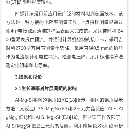
分[17]的影响程度较小。
四探针法是目前应用最广泛的材料电测剖面技术。该
方法是一种方便的电阻率测量工具。4点探针测量是通过
使4个电接触到清洁的样品表面来完成的。采用吉时利 24
00型源表提供恒流，并通过计算机控制的接口卡，采用吉
时利2700型万用表测量电势降。采用直径0.5 mm的铂丝
作为电流探针和电位探针。检测电压降，采用标准换算法
测定电阻率和电导率。
3.结果和讨论
3.1生长速率对片层间距的影响
Al-Mg-Si相图的铝角如图2[18]所示。相图的铝角显示
为准二元反应L ?Al Mg
Si (E3)和2三元共晶反应L Al Si Al
2
Mg
(E1)和L Al Si Mg
Si (E2)[19]，但这项工作仅限于L
8
5
2
Al Si Mg
Si (E2)三元共晶反应。利用能量色散x射线分析
2