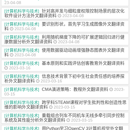
23-04-08
针对高并发与细粒度权限控制场景的层次化
[计算机科学与技术]
软件设计方法外文翻译资料
2023-04-08
要识别形状，首先学习生成图像外文翻译资
[计算机科学与技术]
料
2023-04-08
利用随机梯度下降的可扩展逻辑回归进行健
[计算机科学与技术]
康数据分析外文翻译资料
2023-04-08
使用数据驱动动画增强静态图表外文翻译资
[计算机科学与技术]
料
2023-04-08
基本原则和实践评估创客教育外文翻译资料
[计算机科学与技术]
2023-03-16
信息技术背景下初中生社会责任感的培养探
[计算机科学与技术]
析外文翻译资料
2023-03-16
CMA演进策略：教程外文翻译资料
[计算机科学与技术]
2023-
03-15
跨学科STEAM课程对学生批判性和创造性思
[计算机科学与技术]
维的影响外文翻译资料
2023-03-15
重载组合列车不同机车无线多牵引同步控制
[计算机科学与技术]
系统及其性能分析外文翻译资料
2023-03-15
用Python学习OpenCV 3计算机视觉外文翻
[计算机科学与技术]