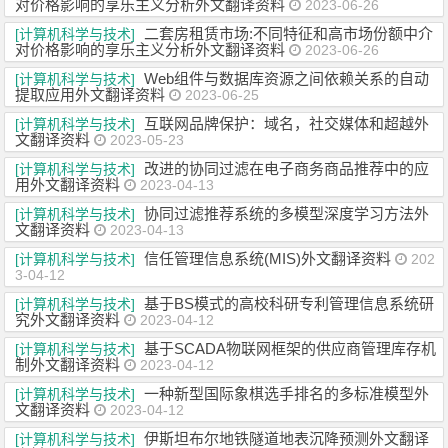
对价格影响的享乐主义分析外文翻译资料
2023-06-26
二套房租赁市场:不同特征和高市场份额中介
[计算机科学与技术]
对价格影响的享乐主义分析外文翻译资料
2023-06-26
Web组件与数据库资源之间依赖关系的自动
[计算机科学与技术]
提取应用外文翻译资料
2023-06-25
互联网品牌保护：域名，社交媒体和超越外
[计算机科学与技术]
文翻译资料
2023-05-23
改进的协同过滤在电子商务商品推荐中的应
[计算机科学与技术]
用外文翻译资料
2023-04-13
协同过滤推荐系统的多模型深度学习方法外
[计算机科学与技术]
文翻译资料
2023-04-13
信任管理信息系统(MIS)外文翻译资料
[计算机科学与技术]
202
3-04-12
基于BS模式的高校科研专利管理信息系统研
[计算机科学与技术]
究外文翻译资料
2023-04-12
基于SCADA物联网框架的供应商管理库存机
[计算机科学与技术]
制外文翻译资料
2023-04-12
一种新型国际象棋选手排名的多标准模型外
[计算机科学与技术]
文翻译资料
2023-04-12
伊斯坦布尔地铁隧道地表沉降预测外文翻译
[计算机科学与技术]