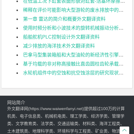
在低温工况下缸套表面形貌对缸套-活塞环摩擦副摩擦磨损的影响外文翻译资料
稀释在评价可能影响大型游轮的废水排放中的意义外文翻译资料
第一章 雷达的简介和概要外文翻译资料
使用时频分析和小波技术的旋转机械振动分析外文翻译资料
船舶舵机PLC控制设计外文翻译资料
减少排放的海洋技术外文翻译资料
巴拿马型集装箱船和大型油轮的新经济性引擎外文翻译资料
基于均载的非对称高接触比直齿圆柱齿轮承载能力研究.外文翻译资料
水轮机组件中的空蚀和抗空蚀涂层的研究现状和发展需求外文翻译资料
网站简介
外文翻译网(https://www.waiwenfanyi.net)提供超过100万的计算
机类、电子信息类、机械机电类、理工学类、经济学类、管理学
类、文学教育类、法学类、交通运输类、材料类、海洋工程类、

土木建筑类、地理科学类、环境科学与工程类、矿业类、物流管