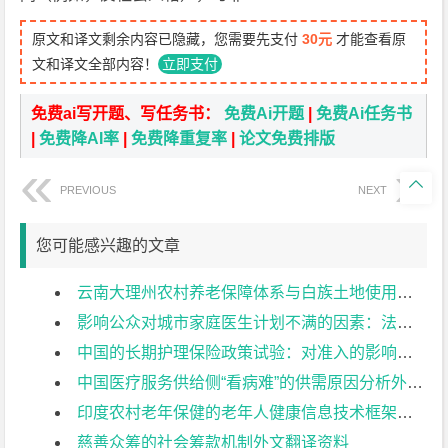
原文和译文剩余内容已隐藏，您需要先支付
30元
才能查看原
文和译文全部内容！
立即支付
免费ai写开题、写任务书：
免费Ai开题
|
免费Ai任务书
|
免费降AI率
|
免费降重复率
|
论文免费排版

PREVIOUS
NEXT
您可能感兴趣的文章
云南大理州农村养老保障体系与白族土地使用权流转——以中国剑川县为例外文翻译资料
影响公众对城市家庭医生计划不满的因素：法尔斯省一项基于一般群的研究外文翻译资料
中国的长期护理保险政策试验：对准入的影响外文翻译资料
中国医疗服务供给侧“看病难”的供需原因分析外文翻译资料
印度农村老年保健的老年人健康信息技术框架：一项政策倡议外文翻译资料
慈善众筹的社会筹款机制外文翻译资料