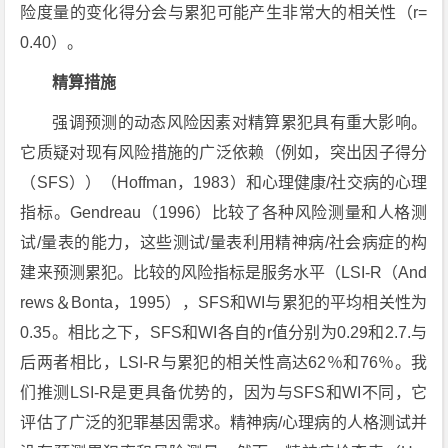
险度量的变化得分会与累犯可能产生非常大的相关性（r=
0.40）。
精算措施
强调预测的动态风险因素对精算累犯具有重大影响。
它质疑对现有风险措施的广泛依赖（例如，突出因子得分
（SFS））（Hoffman，1983）和心理健康/社交病的心理
指标。Gendreau（1996）比较了各种风险测量和人格测
试/量表的能力，这些测试/量表利用精神病/社会病症的构
建来预测累犯。比较的风险指标是服务水平（LSI-R（And
rews＆Bonta，1995），SFS和WI与累犯的平均相关性为
0.35。相比之下，SFS和WI各自的r值分别为0.29和2.7.与
后两者相比，LSI-R与累犯的相关性高达62％和76％。我
们推测LSI-R是更具备优势的，因为与SFS和WI不同，它
评估了广泛的犯罪基因需求。精神病/心理病的人格测试并