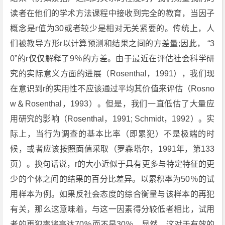
读者在他们的学术方法课程中接收到完全的教育，当因子
概念是r值为30或者较少是相对无关紧要的。传统上，人
们被教导方形r以计算预测和结果之间的方差量;因此， “3
0”的r仅仅解释了9％的方差。由于最近在评估社会科学研
究的实际意义方面的进展（Rosenthal，1991），我们现
在意识到r的实用性不应该通过平均其价值来评估（Rosno
w＆Rosenthal，1993）。但是，我们一直低估了大量应
用研究的影响（Rosenthal，1991; Schmidt，1992）。实
际上，当行为调查的基本比率（即累犯）不是极端的时
候，或者应该按照面值采取（罗森塔尔，1991年，第133
页）。换句话说，r的大小近似于具有更多与特定特征的更
少的个体之间的结果的百分比差异。以累积率为50％的试
用样本为例。如果反社会态度的综合衡量与该样本的再犯
有关，那么这意味着，与这一因素得分较低者相比，试用
者的再犯率将高达70％而不是30％。显然，这对于有效的