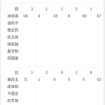
欧
3
1.
1
5
1
洲讲英
08
4
43
8
60
67
语的不
稳定的
民主政
体和独
裁专制
的国家
拉
1
2.
9
2
8
美民主
71
1
9
5
5
02
政体和
不稳定
的专政