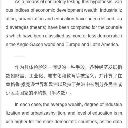
As a means of concretely testing this hypothesis, vari
ous indices of economic development wealth, industrializ
ation, urbanization and education have been defined, an
d averages (means) have been computed for the countrie
s which have been classified as more or less democratic i
n the Anglo-Saxon world and Europe and Latin America.
— —
作为具体检验这一假设的一种手段，各种经济发展指
数如财富、工业化、城市化和教育等被定义，并计算了在
盎格鲁-撒克逊世界和欧洲以及拉丁美洲中被划分多民主或
少民主国家的平均数（平均数）。
In each case, the average wealth, degree of industria
lization and urbanizashy; tion, and level of education is m
uch higher for the more democratic countries, as the data