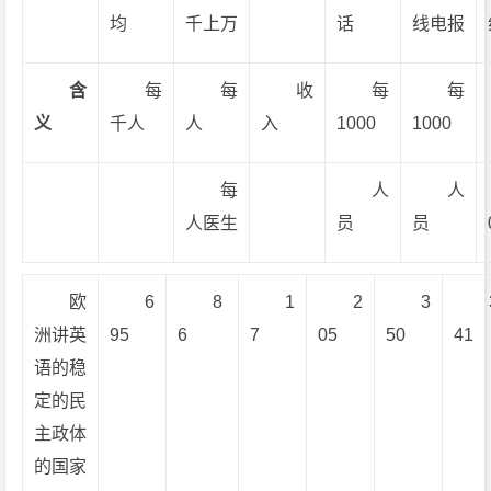
均
千上万
话
线电报
含
每
每
收
每
每
义
千人
人
入
1000
1000
每
人
人
人医生
员
员
欧
6
8
1
2
3
洲讲英
95
6
7
05
50
41
语的稳
定的民
主政体
的国家