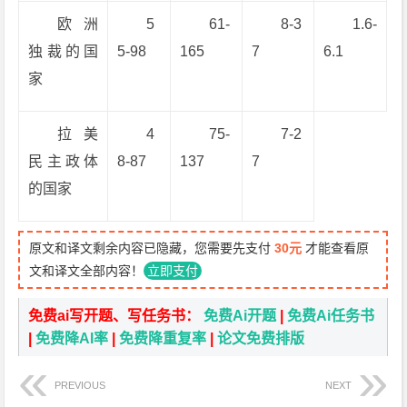
欧洲
5
61-
8-3
1.6-
独裁的国
5-98
165
7
6.1
家
拉美
4
75-
7-2
民主政体
8-87
137
7
的国家
原文和译文剩余内容已隐藏，您需要先支付
30元
才能查看原
文和译文全部内容！
立即支付
免费ai写开题、写任务书：
免费Ai开题
|
免费Ai任务书
|
免费降AI率
|
免费降重复率
|
论文免费排版
PREVIOUS
NEXT