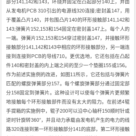
部分141,142和143，环绕并固定在凸起部分140上，并由
从发电机PCB 310引出的电源线320连接;密封盖147，用
于覆盖凸片140，并包围凸片140的环形接触部141,142和
143;弹簧片152,153和154固定在密封盖147上。每个人的
一端。弹簧片152,153和154穿过密封盖147，并接触环形
接触部分141,142和143中相应的环形接触部分，另一端连
接到连接到PCB的导线710。更优选地，它还包括在凸起
件140和密封盖的内上端之间的至少一个垫圈155或156。
作为前述实施例的改进，如图11所示，它还包括与弹簧片
匹配的螺旋弹簧部分157。每个螺旋弹簧部分通过固定部
分158固定到弹簧片。这种设计可以使每个弹簧片更频繁
地接触每个环形接触部件而没有太大的阻力。在前述4辊
手提箱的实施例中，辊子200可以沿中心轴杆150顺时针或
逆时针旋转360°，并且动力承载由发电机产生的电力的线
路320连接到第一环形接触部分141的底部，第二环形接触