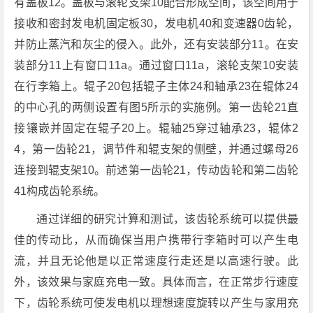
有盖板12。盖板与滚轮支架10配合形成空间，该空间用于
接收和密封发电机固定板30，发电机40和变速器0齿轮，
并防止蒸汽和灰尘的侵入。此外，还有安装部分11。在安
装部分11上有窗口11a。通过窗口11a，滚轮支架10安装
在行李箱上。辊子20包括辊子主体24和轴承23在辊体24
的中心孔的两侧设置有图5所示的实施例。第一齿轮21直
接镶嵌并固定在辊子20上。辊轴25穿过轴承23，辊体2
4，第一齿轮21，调节件和辊支架的侧壁，并通过螺母26
连接到辊支架10。前述第一齿轮21，传动齿轮和第二齿轮
41构成齿轮系统。
通过详细的研究计算和测试，该齿轮系统可以提供最
佳的传动比，从而确保当用户携带行李箱时可以产生电
流，并且无论他是以正常速度行走还是以高速行驶。此
外，该效果与家庭充电一致。具体而言，在正常步行速度
下，齿轮系统可使发电机以理想速度旋转以产生与家用充