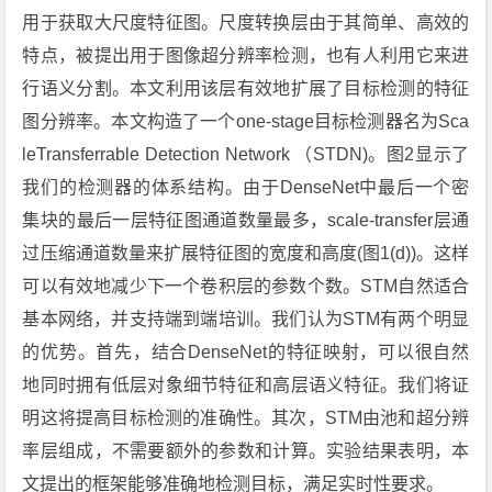
用于获取大尺度特征图。尺度转换层由于其简单、高效的
特点，被提出用于图像超分辨率检测，也有人利用它来进
行语义分割。本文利用该层有效地扩展了目标检测的特征
图分辨率。本文构造了一个one-stage目标检测器名为Sca
leTransferrable Detection Network （STDN)。图2显示了
我们的检测器的体系结构。由于DenseNet中最后一个密
集块的最后一层特征图通道数量最多，scale-transfer层通
过压缩通道数量来扩展特征图的宽度和高度(图1(d))。这样
可以有效地减少下一个卷积层的参数个数。STM自然适合
基本网络，并支持端到端培训。我们认为STM有两个明显
的优势。首先，结合DenseNet的特征映射，可以很自然
地同时拥有低层对象细节特征和高层语义特征。我们将证
明这将提高目标检测的准确性。其次，STM由池和超分辨
率层组成，不需要额外的参数和计算。实验结果表明，本
文提出的框架能够准确地检测目标，满足实时性要求。