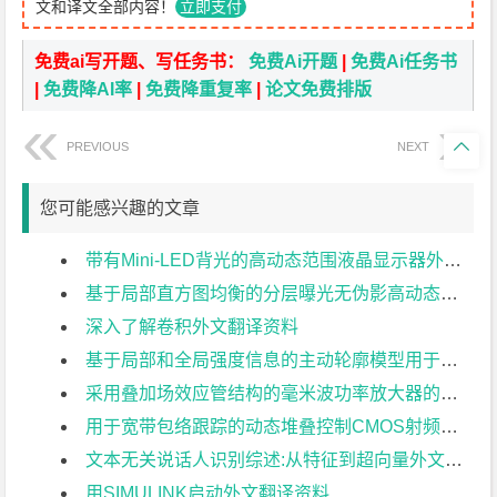
文和译文全部内容！
立即支付
免费ai写开题、写任务书：
免费Ai开题
|
免费Ai任务书
|
免费降AI率
|
免费降重复率
|
论文免费排版

PREVIOUS
NEXT
您可能感兴趣的文章
带有Mini-LED背光的高动态范围液晶显示器外文翻译资料
基于局部直方图均衡的分层曝光无伪影高动态范围成像外文翻译资料
深入了解卷积外文翻译资料
基于局部和全局强度信息的主动轮廓模型用于医学图像分割外文翻译资料
采用叠加场效应管结构的毫米波功率放大器的分析与设计外文翻译资料
用于宽带包络跟踪的动态堆叠控制CMOS射频功率放大器外文翻译资料
文本无关说话人识别综述:从特征到超向量外文翻译资料
用SIMULINK启动外文翻译资料