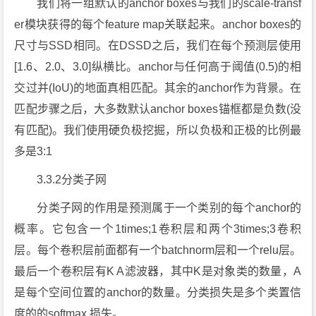
我们将一组默认的anchor boxes与我们的scale-transf
er模块获得的每个feature map关联起来。anchor boxes的
尺寸与SSD相同。在DSSD之后，我们在每个预测层使用
[1.6、2.0、3.0]纵横比。anchor与任何高于阈值(0.5)的相
交过并(IoU)的地面真相匹配。其余的anchor作为背景。在
匹配步骤之后，大多数默认anchor boxes锚框都是负数(没
有匹配)。我们使用硬负极挖掘，所以负极和正极的比例最
多是3:1
3.3.2分类子网
分类子网的作用是预测属于一个类别的每个anchor的
概率。它包含一个1times;1卷积层和两个3times;3卷积
层。每个卷积层前面都有一个batchnorm层和一个relu层。
最后一个卷积层有K A滤波器，其中K是对象类的数量，A
是每个空间位置的anchor的数量。分类损失是多个类置信
度的的softmax 损失。