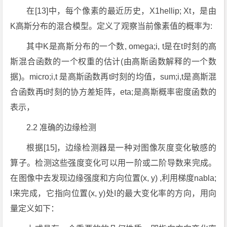
在[13]中，每个像素的最近历史，X1hellip; Xt，是由
K高斯分布的混合模型。定义了观察当前像素值的概率为:
其中K是高斯分布的一个数, omega;i, t是在t时刻的高
斯混合函数的一个权重的估计(由高斯函数解释的一个数
据)。micro;i,t 是高斯函数再t时刻的均值，sum;i,t是高斯混
合函数再t时刻的协方差矩阵，eta;是高斯概率密度函数的
表示，
2.2 准确的边缘检测
根据[15]，边缘检测器是一种对图像灰度变化敏感的
算子。检测这些强度变化可以用一阶或二阶导数来完成。
在图像中去发现边缘强度和方向位置(x, y) ,利用梯度nabla;
I来完成，它指向位置(x, y)处I的最大变化率的方向，用向
量定义如下：