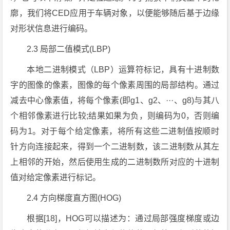
廓，我们将CED应用于车辆对象，以便能够随后基于边缘
对形状信息进行编码。
2.3 局部二值模式(LBP)
本地二进制模式（LBP）运算符标记，具有十进制数
字的图像的像素，图像的每个像素周围的局部结构。通过
减去中心像素值，将每个像素(即g1、g2、···、g8)与其八
个相邻像素进行比较;结果如果为负，则编码为0，否则编
码为1。对于每个给定像素，将所有这些二进制值按顺时
针方向连接起来，得到一个二进制数，该二进制数从其左
上相邻的开始，然后使用生成的二进制数所对应的十进制
值对给定像素进行标记。
2.4 方向梯度直方图(HOG)
根据[18]，HOG可以描述为：通过局部强度梯度或边