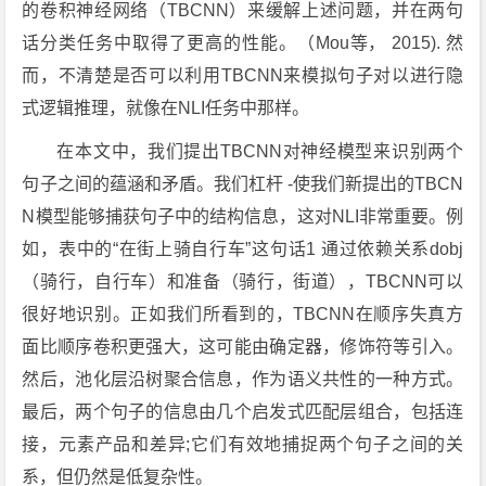
的卷积神经网络（TBCNN）来缓解上述问题，并在两句
话分类任务中取得了更高的性能。（Mou等， 2015). 然
而，不清楚是否可以利用TBCNN来模拟句子对以进行隐
式逻辑推理，就像在NLI任务中那样。
在本文中，我们提出TBCNN对神经模型来识别两个
句子之间的蕴涵和矛盾。我们杠杆 -使我们新提出的TBCN
N模型能够捕获句子中的结构信息，这对NLI非常重要。例
如，表中的“在街上骑自行车”这句话1 通过依赖关系dobj
（骑行，自行车）和准备（骑行，街道），TBCNN可以
很好地识别。正如我们所看到的，TBCNN在顺序失真方
面比顺序卷积更强大，这可能由确定器，修饰符等引入。
然后，池化层沿树聚合信息，作为语义共性的一种方式。
最后，两个句子的信息由几个启发式匹配层组合，包括连
接，元素产品和差异;它们有效地捕捉两个句子之间的关
系，但仍然是低复杂性。