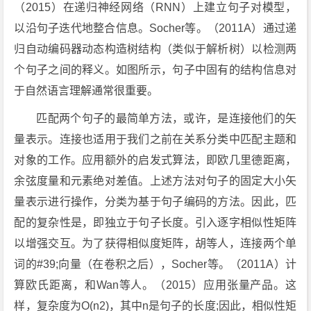
（2015）在递归神经网络（RNN）上建立句子对模型，
以沿句子迭代地整合信息。Socher等。（2011A）通过递
归自动编码器动态构造树结构（类似于解析树）以检测两
个句子之间的释义。如图所示，句子中固有的结构信息对
于自然语言理解通常很重要。
匹配两个句子的最简单方法，或许，是连接他们的矢
量表示。连接也适用于我们之前在关系分类中匹配主题和
对象的工作。应用额外的启发式算法，即欧几里德距离，
余弦度量和元素绝对差值。上述方法对句子的固定大小矢
量表示进行操作，分类为基于句子编码的方法。因此，匹
配的复杂性是，即独立于句子长度。引入逐字相似性矩阵
以增强交互。为了获得相似度矩阵，胡等人，连接两个单
词的#39;向量（在卷积之后），Socher等。（2011A）计
算欧氏距离，和Wan等人。（2015）应用张量产品。这
样，复杂度为O(n2)，其中n是句子的长度;因此，相似性矩