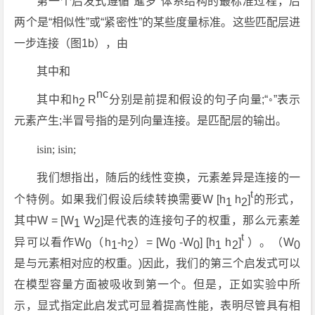
第一个启发式遵循“暹罗”体系结构的最标准过程，后
两个是“相似性”或“紧密性”的某些度量标准。这些匹配层进
一步连接（图1b），由
其中和
nc
其中和h
R
分别是前提和假设的句子向量;“◦”表示
2
元素产生;半冒号指的是列向量连接。是匹配层的输出。
isin; isin;
我们想指出，随后的线性变换，元素差异是连接的一
t
个特例。如果我们假设后续转换需要W [h
h
]
的形式，
1
2
其中W = [W
W
]是代表的连接句子的权重，那么元素差
1
2
t
异可以看作W
（h
-h
）= [W
-W
] [h
h
]
）。（W
0
1
2
0
0
1
2
0
是与元素相对应的权重。)因此，我们的第三个启发式可以
在模型容量方面被吸收到第一个。但是，正如实验中所
示，显式指定此启发式可显着提高性能，表明尽管具有相