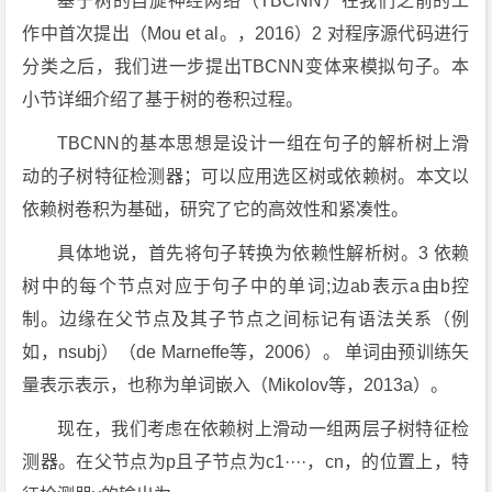
基于树的自旋神经网络（TBCNN）在我们之前的工
作中首次提出（Mou et al。，2016）2 对程序源代码进行
分类之后，我们进一步提出TBCNN变体来模拟句子。本
小节详细介绍了基于树的卷积过程。
TBCNN的基本思想是设计一组在句子的解析树上滑
动的子树特征检测器；可以应用选区树或依赖树。本文以
依赖树卷积为基础，研究了它的高效性和紧凑性。
具体地说，首先将句子转换为依赖性解析树。3 依赖
树中的每个节点对应于句子中的单词;边ab表示a由b控
制。边缘在父节点及其子节点之间标记有语法关系（例
如，nsubj）（de Marneffe等，2006）。 单词由预训练矢
量表示表示，也称为单词嵌入（Mikolov等，2013a）。
现在，我们考虑在依赖树上滑动一组两层子树特征检
测器。在父节点为p且子节点为c1····，cn，的位置上，特