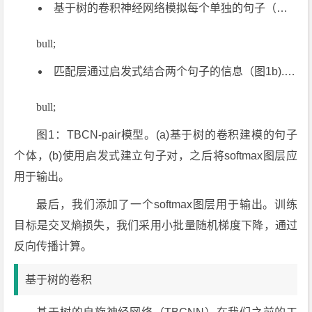
基于树的卷积神经网络模拟每个单独的句子（图1a). 请注意，两个句子，前提和假设，共享相同的TBCNN模型（具有相同的参数），因为这部分旨在捕获句子的一般语义。
bull;
匹配层通过启发式结合两个句子的信息（图1b). 在单个句子模型之后，我们设计了一个句子匹配层来聚合信息。我们使用简单的启发式方法，包括连接、元积和差分，它们是实在有效的并且高效的。
bull;
图1：TBCN-pair模型。(a)基于树的卷积建模的句子
个体，(b)使用启发式建立句子对，之后将softmax图层应
用于输出。
最后，我们添加了一个softmax图层用于输出。训练
目标是交叉熵损失，我们采用小批量随机梯度下降，通过
反向传播计算。
基于树的卷积