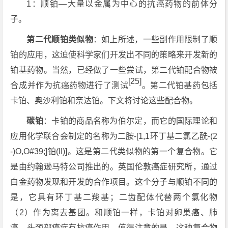
1：顺铂—大量以金属为中心的抗癌药物的前体分
子。
第二代顺铂类似物
：如上所述，一些副作用限制了顺
铂的应用，这迫使科学家们开发出不同的策略来开发新的
铂基药物。当然，已经做了一些尝试，第二代铂配合物被
[25]
合成并作为抗癌药物进行了测试
。第二代铂基药包括
卡铂、奥沙利铂和奈达铂。下文将讨论这些配合物。
碳铂
：卡铂的商品名称为伯尔定，而它的国际理论和
应用化学联合会制定的名称为二胺-[1,1环丁基二氯乙酰-(2
-)O,O#39;]铂(II)]。这是第二代类似物的第一个复合物。它
是由约翰逊马特公司推出的。英国伦敦癌症研究所，通过
白金药物发现和开发的合作项目。这个分子与顺铂不同的
是，它具有环丁基二羧基；二齿配体代替两个氯化物
（2）作为离去基团。和顺铂一样，卡铂对卵巢癌、肺
癌、头颈部癌症有抗癌作用。值得注意的是，这种复合物