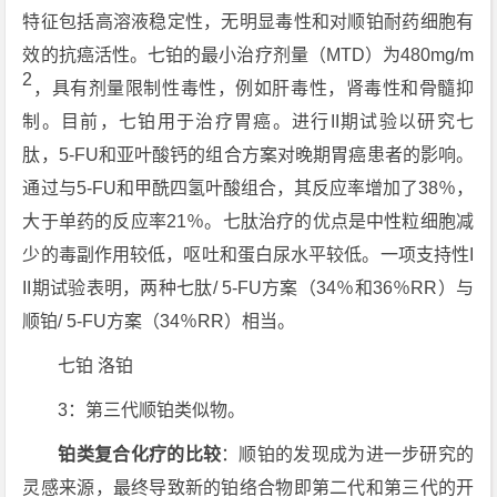
特征包括高溶液稳定性，无明显毒性和对顺铂耐药细胞有
效的抗癌活性。七铂的最小治疗剂量（MTD）为480mg/m
2
，具有剂量限制性毒性，例如肝毒性，肾毒性和骨髓抑
制。目前，七铂用于治疗胃癌。进行II期试验以研究七
肽，5-FU和亚叶酸钙的组合方案对晚期胃癌患者的影响。
通过与5-FU和甲酰四氢叶酸组合，其反应率增加了38％，
大于单药的反应率21％。七肽治疗的优点是中性粒细胞减
少的毒副作用较低，呕吐和蛋白尿水平较低。一项支持性I
II期试验表明，两种七肽/ 5-FU方案（34％和36％RR）与
顺铂/ 5-FU方案（34％RR）相当。
七铂 洛铂
3：第三代顺铂类似物。
铂类复合化疗的比较
：顺铂的发现成为进一步研究的
灵感来源，最终导致新的铂络合物即第二代和第三代的开