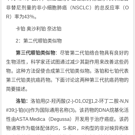
非替尼剂量的非小细胞肺癌（NSCLC）的总反应率（O
R）率为43％。
卡铂 奥沙利铂 奈达铂
2：第二代顺铂类似物
第三代顺铂类似物
：尽管第二代铂络合物具有良好的
生物活性，科学家还试图通过减少其副作用来改善这些药
物。这种方法促使合成第三代铂类似物。洛铂和七铂代表
第三代铂类抗癌药物。下面讨论这两种第三代抗癌药物的
简要描述。
洛铂：
洛铂用{2-羟丙酸(2-)-O1,O2][1,2-环丁二胺-N,N
#39;]-铂(ii)}作为国际通用名称(3)。该药物的DNA烷基化活
性由ASTA Medica（Degussa）开发用于治疗癌症。该药
物通常作为载体配体的S，S-和R，R构型的非对映异构体