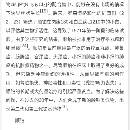
物cis-[Pt(NH
)
Cl
]的配合物中，能够在没有电场的情况
3
2
4
[19]
下诱导丝状生长
。后来，罗森博格和他的同事们（2
2，23）筛选了顺铂在肉瘤180和白血病L1210中的小鼠，
以评估其生物学活性，这导致了1971年第一阶段的临床试
验。由于这些研究的结果，顺铂被批准用于治疗睾丸癌和
[24]
卵巢癌
。顺铂是目前应用最广泛的治疗睾丸癌、卵巢
癌、膀胱癌、宫颈癌、头颈癌、小细胞肺癌和非小细胞肺
癌的抗肿瘤药物之一。尽管顺铂在临床上取得了良好的成
功，但它缺乏肿瘤组织的选择性，从而导致严重的副作
用，如肾脏损伤、神经毒性和耳毒性（秃损/听力丧失）。
顺铂的长期或大剂量治疗可引起严重贫血。为了解决这些
问题，在过去的30年中，人们合成了新的顺铂类似物，出
[3]
现第二代和第三代铂基药物
。
顺铂