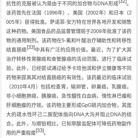
[32]
抗性的克服被认为是由于不同的加合物与DNA形成
。
该药首先在法国（1996年）、美国（2002年）和日本（2
005年）获得批准。萨诺菲-安万特在世界各地开发和销售
这种药物。美国食品药品监督管理局于2009年批准了该药
物的通用制剂。该药物在5-氟和叶酸治疗辅助性和转移性
[33]
结直肠癌
中具有广泛的应用价值。最近，为了扩大其
治疗转移性胃腺癌和食管腺癌的活动范围，进行了临床试
验。此外，已经尝试通过给予卡培他滨和伊立替康等不同
药物来提高其对结直肠癌的有效性。该药最近的临床试验
（2010年4月）包括检查胃，输卵管，卵巢癌，乳腺癌，
非小细胞肺癌，胰腺癌，急性髓性白血病，惰性淋巴瘤和
肝细胞瘤的疗效。该药物主要形成GpG链内加合物，其庞
大的疏水性环己二胺配体指向DNA大沟并阻止DNA的结
合。此外，与顺铂相比，已知草酸盐配体可降低药物副作
[33]
用的严重程度
。