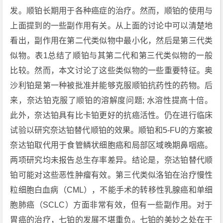
发。顺铂长期用于各种癌症的治疗。然而，顺铂的使用与
上面提到的一些副作用有关。从上面的讨论中可以清楚地
看出，副作用在第二代类似物中最小化，然后是第三代类
似物。表1总结了顺铂与其第二代和第三代类似物的一般
比较。然而，本文讨论了这些类似物的一些重要特征。奥
沙利铂是第一种被批准并能够克服顺铂抗药性的药物。后
来，奈达铂克服了顺铂的溶解度问题; 水溶性提高十倍。
此外，奈达铂具有比卡铂更好的抗癌活性。仍在进行临床
试验以研究奈达铂替代顺铂的效果。顺铂和5-FU的方案被
奈达铂取代用于食管鳞状细胞癌和局部区域晚期鼻咽癌。
两项研究均未报告总生存率差异。结论是，奈达铂替代顺
铂可能对这些恶性肿瘤有效。第三代类似洛铂在治疗慢性
粒细胞白血病（CML），不能手术的转移性乳腺癌和单细
胞肺癌（SCLC）方面非常有效，但有一些副作用。对于
胃癌的治疗，七铂的发展不堪重负。七铂的美妙之处在于