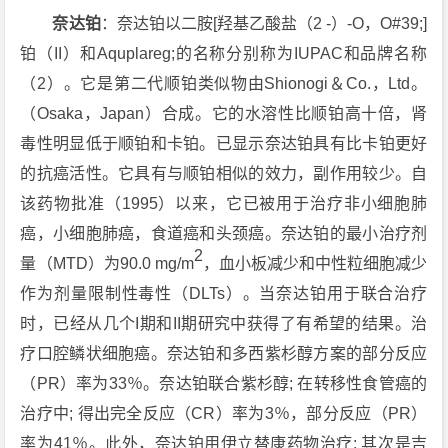
奈达铂
：奈达铂以二胺[羟基乙酸盐（2 -）-O，O#39;]
铂（II）和Aquplareg;的名称分别称为IUPAC和品牌名称
（2）。它是第二代顺铂类似物由Shionogi＆Co.，Ltd。
（Osaka，Japan）合成。它的水溶性比顺铂高十倍，肾
毒性明显低于顺铂和卡铂。已显示奈达铂具有比卡铂更好
的抗癌活性。它具有与顺铂相似的效力，副作用较少。自
该药物批准（1995）以来，它已被用于治疗非小细胞肺
癌，小细胞肺癌，食道癌和头颈癌。奈达铂的最小治疗剂
2
量（MTD）为90.0 mg/m
，血小板减少和中性粒细胞减少
作为剂量限制性毒性（DLTs）。当奈达铂用于联合治疗
时，已经从几个I期和II期研究中获得了有希望的结果。治
疗口腔鳞状细胞癌。奈达铂和多西紫杉醇方案的部分反应
（PR）率为33％。奈达铂联合紫杉醇; 在转移性食管癌的
治疗中; 得出完全反应（CR）率为3％，部分反应（PR）
率为41％。此外，奈达铂用伊立替康药物治疗; 其次是吉