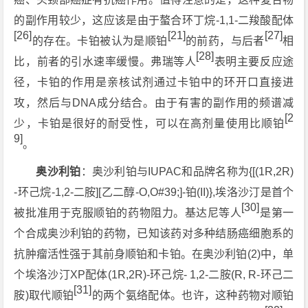
的副作用较少，这应该是由于螯合环丁烷-1,1-二羧酸配体
[26]
[21]
[27]
的存在。卡铂被认为是顺铂
的前药，与后者
相
[28]
比，前者的引水速率缓慢。弗瑞等人
表明主要反应途
径，卡铂的作用是亲核试剂通过卡铂中的环开口直接进
攻，然后与DNA成分结合。由于有害的副作用的频谱减
[2
少，卡铂是很好的耐受性，可以在高剂量使用比顺铂
9]
。
奥沙利铂
：奥沙利铂与IUPAC和品牌名称为{[(1R,2R)
-环己烷-1,2-二胺][乙二醇-O,O#39;]-铂(II)},埃洛沙汀是首个
[30]
被批准用于克服顺铂的药物阻力。基达尼等人
是第一
个合成奥沙利铂的药物，已知该药对多种结肠癌细胞系的
抗肿瘤活性强于其前身顺铂和卡铂。在奥沙利铂(2)中，单
个埃洛沙汀XP配体(1R,2R)-环己烷- 1,2-二胺(R, R-环己二
[31]
胺)取代顺铂
的两个氨络配体。也许，这种药物对顺铂