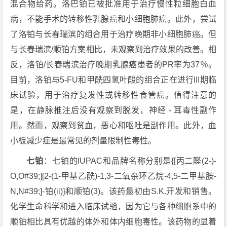
混合物给药。洛巴铂已被批准用于治疗慢性粒细胞白血
病，不能手术的转移性乳腺癌和小细胞肺癌。此外，尝试
了洛铂与长春瑞滨的组合用于治疗晚期非小细胞肺癌。但
与长春瑞滨/顺铂方案相比，未观察到治疗效果的改善。相
反，洛铂/长春瑞滨治疗晚期乳腺癌患者的PR率为37％。
目前，洛铂与5-FU和甲酰四氢叶酸的组合正在进行III期临
床试验，用于治疗复发性或转移性食管癌。值得注意的
是，在静脉推注后没有观察到脱发，神经 - 耳毒性副作
用。然而，观察到贫血，恶心和呕吐是副作用。此外，血
小板减少症是最常见的剂量限制性毒性。
七铂
：七铂的IUPAC和品牌名称分别是{[丙二醛(2-)-
O,O#39;][2-(1-甲基乙酰)-1,3-二氧杂环乙烷-4,5-二甲基胺-
N,N#39;]-铂(ii)}和顺铂(3)。该药最初由S.K.开发和销售。
化学生命科学和进入临床试验，因为它与各种细胞系中的
顺铂相比具有优越的体外和体内细胞毒性。该药物的显着