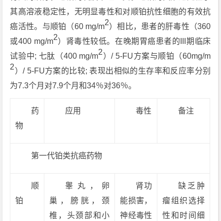
其高溶液稳定性，无明显毒性和对顺铂抗性细胞的有效抗
2
癌活性。与顺铂（60 mg/m
）相比，患者的肝毒性（360
2
或400 mg/m
）肾毒性较低。在晚期胃癌患者的III期临床
2
试验中; 七肽（400 mg/m
）/ 5-FU方案与顺铂（60mg/m
2
）/ 5-FU方案的比较; 表现出相似的生存率和反应率分别
为7.3个月对7.9个月和34％对36％。
药
应用
毒性
备注
物
第一代铂类抗癌药物
顺
睾丸，卵
肾功
缺乏肿
铂
巢，膀胱，颈
能损害，
瘤组织选择
椎，头颈部和小
神经毒性
性和时间细