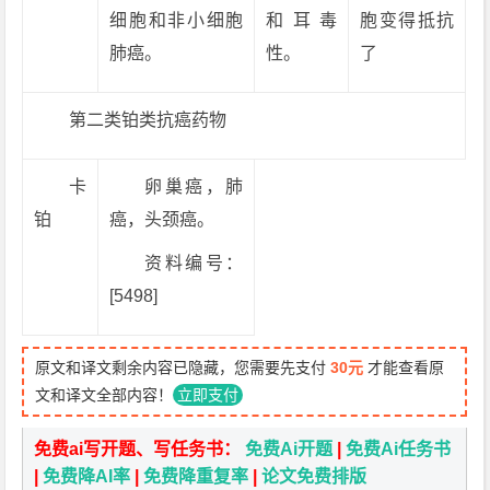
细胞和非小细胞
和耳毒
胞变得抵抗
肺癌。
性。
了
第二类铂类抗癌药物
卡
卵巢癌，肺
铂
癌，头颈癌。
资料编号：
[5498]
原文和译文剩余内容已隐藏，您需要先支付
30元
才能查看原
文和译文全部内容！
立即支付
免费ai写开题、写任务书：
免费Ai开题
|
免费Ai任务书
|
免费降AI率
|
免费降重复率
|
论文免费排版