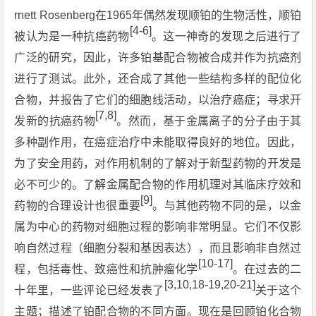
rnett Rosenberg在1965年偶然发现顺铂的生物活性，顺铂
[4-6]
被认为是一种抗癌药物
。这一神奇的发现之后进行了
广泛的研究，因此，许多铂基配合物被合成并作为抗癌剂
进行了测试。此外，还合成了其他一些结构多样的配位化
合物，并报告了它们的细胞线活动，以治疗癌症；寻求开
[7,8]
发新的抗癌药物
。然而，基于金属离子的分子由于其
多种副作用，在癌症治疗中未能取得良好的地位。因此，
为了安全用药，对作用机制的了解对于新型药物的开发是
必不可少的。了解金属配合物的作用机理对其临床疗效和
[9]
药物的合理设计也很重要
。与其他药物不同的是，以金
属为中心的药物对细胞过程的影响非常明显。它们不仅影
响自然过程（细胞分裂和基因表达），而且影响非自然过
[10-17]
程，包括毒性、致癌性和抗肿瘤化学
。在过去的二
[3,10,18-19,20-21]
十年里，一些评论已经发表了
关于这个
主题；描述了铂配合物的不同方面。现在是回顾铂化合物