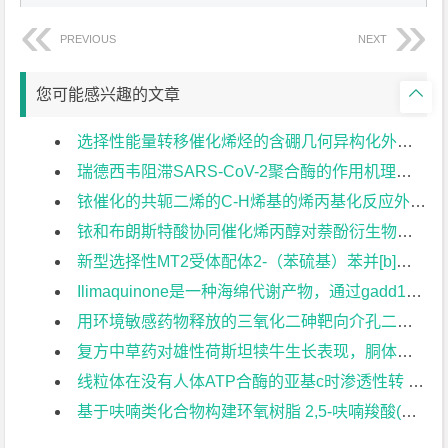
PREVIOUS
NEXT

您可能感兴趣的文章
选择性能量转移催化烯烃的含硼几何异构化外文翻译资料
瑞德西韦阻滞SARS-CoV-2聚合酶的作用机理外文翻译资料
铱催化的共轭二烯的C-H烯基的烯丙基化反应外文翻译资料
铱和布朗斯特酸协同催化烯丙醇对萘酚衍生物的对映选择性脱芳构化外文翻译资料
新型选择性MT2受体配体2-（苯硫基）苯并[b]噻吩类化合物的制备和药理学评价外文翻译资料
Ilimaquinone是一种海绵代谢产物，通过gadd153介导的途径发挥抗癌作用外文翻译资料
用环境敏感药物释放的三氧化二砷靶向介孔二氧 化硅纳米颗粒有效治疗三阴性乳腺癌外文翻译资料
复方中草药对雄性荷斯坦犊牛生长表现，胴体特征和肉质的 影响外文翻译资料
线粒体在没有人体ATP合酶的亚基c时渗透性转 变的持久性外文翻译资料
基于呋喃类化合物构建环氧树脂 2,5-呋喃羧酸(FDCA)生物基环氧树脂的合成及性能研究外文翻译资料