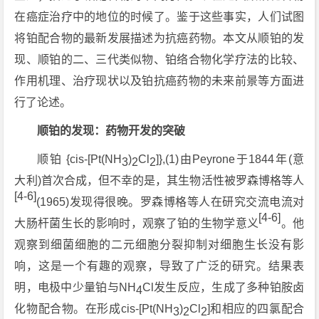
在癌症治疗中的地位的时候了。鉴于这些事实，人们试图
将铂配合物的最新发展描述为抗癌药物。本文从顺铂的发
现、顺铂的二、三代类似物、铂络合物化学疗法的比较、
作用机理、治疗现状以及铂抗癌药物的未来前景等方面进
行了论述。
顺铂的发现：药物开发的突破
顺铂 {cis-[Pt(NH
)
Cl
]},(1)由Peyrone于1844年(意
3
2
2
大利)首次合成，但不幸的是，其生物活性被罗森博格等人
[4-6]
(1965)发现得很晚。罗森博格等人在研究交流电流对
[4-6]
大肠杆菌生长的影响时，观察了铂的生物学意义
。他
观察到细菌细胞的二元细胞分裂抑制对细胞生长没有影
响，这是一个有趣的观察，导致了广泛的研究。结果表
明，电极中少量铂与NH
Cl发生反应，生成了多种铂胺卤
4
化物配合物。在形成cis-[Pt(NH
)
Cl
]和相应的四氯配合
3
2
2