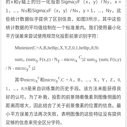
的x和y轴上的归一化投影Sigma;
y
F（x，y）/ N
y
，x =
1，...，N
x
和Sigma;
x
F（x，y）/ N
x
，y = 1，...，N
y
。这
些统计数据似乎提供了区别信息，如图3所示，其中这些
统计数据的平均值绘制在一个标准差内。我们使用最小化
平方误差来尝试使用规范化投影前景识别字符：
Minimize(C=A,B,hellip;,X,Y,Z,0,1,hellip;,8,9)
C
sum;ₓ (sum;
F(x,y) / N
- micro;
)2 sum;
(sum; F(x,y)
y
y
x
y
c
/ N - micro;
)2
y
c
c
其
中micro;
和micro;
,C = A，B，...，X，Y，Z，0,
x
y
1，...，8,9是
来自训练集的历史手段。该方法未能获得良
好的认可。为了补救，投影的前景随着像素到图像侧面的
距离而增大，因此结合了关于前景像素的位置的信息。最
小平方误差方法再次失败，表明图像的这些特征没有提供
足够的信息来完全区分字符。