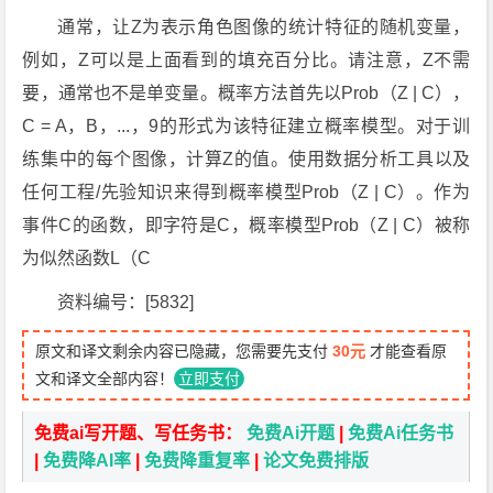
通常，让Z为表示角色图像的统计特征的随机变量，
例如，Z可以是上面看到的填充百分比。请注意，Z不需
要，通常也不是单变量。概率方法首先以Prob（Z | C），
C = A，B，...，9的形式为该特征建立概率模型。对于训
练集中的每个图像，计算Z的值。使用数据分析工具以及
任何工程/先验知识来得到概率模型Prob（Z | C）。作为
事件C的函数，即字符是C，概率模型Prob（Z | C）被称
为似然函数L（C
资料编号：[5832]
原文和译文剩余内容已隐藏，您需要先支付
30元
才能查看原
文和译文全部内容！
立即支付
免费ai写开题、写任务书：
免费Ai开题
|
免费Ai任务书
|
免费降AI率
|
免费降重复率
|
论文免费排版