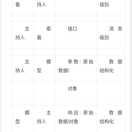
看
持人
级别
主
查
接口
消息
持人
看
级别
主
模
参数: 原始
数据
持人
型
数据/
结构化
对象
模
主
响应: 原始
数据
型
持人
数据/对象
结构化