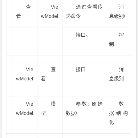
查
Vie
通过查看传
消
看
wModel
递命令
息级别/
接口。
控
制
Vie
查
接口
消
wModel
看
息级别
Vie
模
参数: 原始
数
wModel
型
数据/
据结构
化