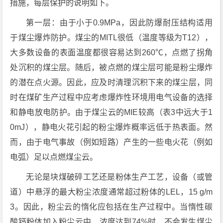
措施，每层保护的说明如下。
第一层：由于小于0.9MPa，因此防爆耐压结构适用
于煤尘爆炸防护。煤尘的MITL很低（温度等级为T12），
大多数设备的表面温度都很容易达到260℃，点燃了拐角
处沉积的煤尘层。随后，被点燃的煤尘层可能是粉尘爆炸
的潜在点火源。因此，应及时清理沉积下来的煤尘层，同
时在煤矿生产过程中应考虑爆炸性环境用电气设备的选择
和静电放电防护。由于煤尘云的MIE较高（表3中远大于1
0mJ），静电火花引起的粉尘爆炸概率远低于热表面。然
而，由于电气事故（例如短路）产生的一些电火花（例如
电弧）足以点燃煤尘云。
无论是块煤破碎工艺还是粉体生产工艺，设备（或管
道）中悬浮的最大粉尘浓度通常超过粉体的LEL，15 g/m
3。因此，粉尘云的惰化应包括在生产过程中。当惰性碳
酸钙粉体加入粉尘云中，浓度达到74%时，不会发生煤尘