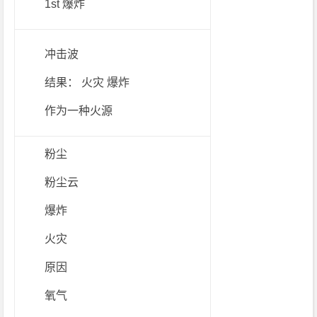
1st 爆炸
冲击波
结果： 火灾 爆炸
作为一种火源
粉尘
粉尘云
爆炸
火灾
原因
氧气