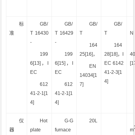
标
GB/
GB/
GB/
GB/
准
T 16430
T 16429
T
T
N
-
-
164
164
199
199
25[16]，
28[18]，I
4
6[13]，I
6[15]，I
EC 6142
[1
EN
EC
EC
41-2-3[1
14034[1
4]
612
612
7]
41-2-1[1
41-2-1[1
4]
4]
仪
Hot
G-G
20L
器
plate
furnace
m