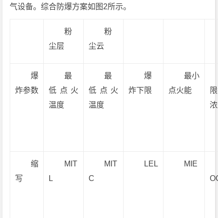
气设备。综合防爆方案如图2所示。
粉
粉
尘层
尘云
爆
最
最
爆
最小
炸参数
低点火
低点火
炸下限
点火能
限
温度
温度
浓
缩
MIT
MIT
LEL
MIE
写
L
C
O