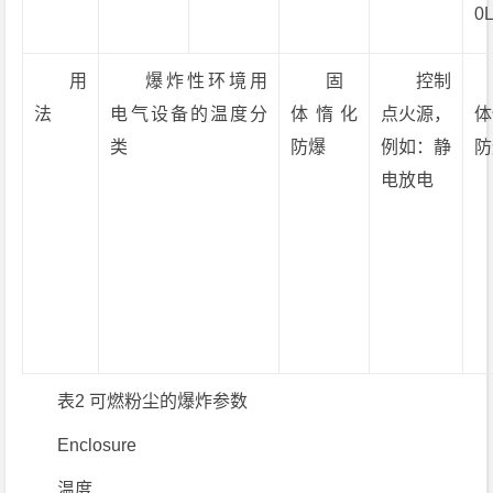
0
用
爆炸性环境用
固
控制
法
电气设备的温度分
体惰化
点火源，
体
类
防爆
例如：静
防
电放电
表2 可燃粉尘的爆炸参数
Enclosure
温度