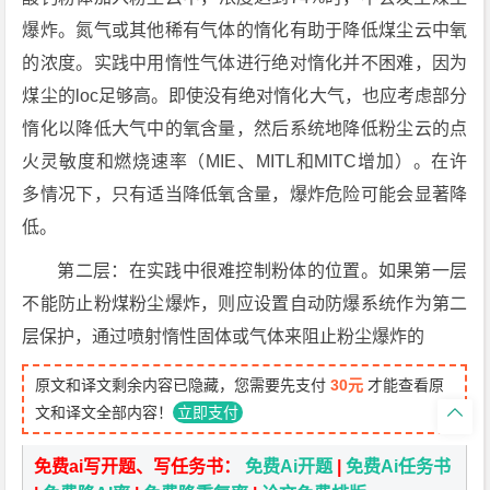
爆炸。氮气或其他稀有气体的惰化有助于降低煤尘云中氧
的浓度。实践中用惰性气体进行绝对惰化并不困难，因为
煤尘的loc足够高。即使没有绝对惰化大气，也应考虑部分
惰化以降低大气中的氧含量，然后系统地降低粉尘云的点
火灵敏度和燃烧速率（MIE、MITL和MITC增加）。在许
多情况下，只有适当降低氧含量，爆炸危险可能会显著降
低。
第二层：在实践中很难控制粉体的位置。如果第一层
不能防止粉煤粉尘爆炸，则应设置自动防爆系统作为第二
层保护，通过喷射惰性固体或气体来阻止粉尘爆炸的
原文和译文剩余内容已隐藏，您需要先支付
30元
才能查看原

文和译文全部内容！
立即支付
免费ai写开题、写任务书：
免费Ai开题
|
免费Ai任务书