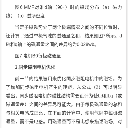
图6 MMF对准d轴（90◦）时的磁场分布（a）磁力
线；（b）磁场密度
当定子磁动势处于两个极端情况之间的不同位置时，
还计算了通过单极气隙的磁通量之和，结果如图7所示。d
轴和q轴上的磁通量之间的差异约为0.028wb。
图7 电机B0每极磁通量
3.同步磁阻电机优化
前一节的结果被用来优化同步磁阻电机中的磁场。为
了增加同步磁阻电机产生的转矩，从公式（2）可以明显
看出，同步磁阻电机的磁性结构需要设计为使Ld和Lq（或
磁通量差）之间的差异尽可能大。由于每极磁通量的总和
与相关电感成正比，在下面的计算中，使用气隙中每极磁
通量，而不是电感。用磁通量而不是电感来描述磁场，对