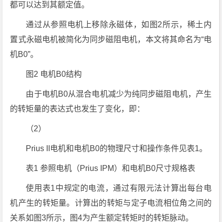
都可以达到其额定值。
通过从参照电机上移除永磁体，如图2所示，稀土内
置式永磁电机被简化为同步磁阻电机，本文将其命名为“电
机B0”。
图2 电机B0结构
由于电机B0从混合电机减少为纯同步磁阻电机，产生
的转矩量的表达式也发生了变化，即：
（2）
Prius II电机和电机B0的物理尺寸和操作条件见表1。
表1 参照电机（Prius IPM）和电机B0尺寸规格表
使用表1中规定的电流，通过有限元法计算出每台电
机产生的转矩量。计算出的转矩与定子电流相位角之间的
关系如图3所示，图4为产生额定转矩时的转矩脉动。