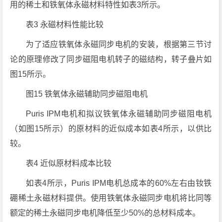
用的稀土和铁氧体永磁材料特性如表3所示。
表3 永磁材料性能比较
为了适应铁氧体永磁同步电机的安装，根据第三节讨
论的原理修改了同步磁阻电机转子的磁结构，转子叠片如
图15所示。
图15 铁氧体永磁辅助同步磁阻电机
Puris IPM电机和拟议铁氧体永磁辅助同步磁阻电机
（如图15所示）的原材料的近似成本如表4所示，以供比
较。
表4 近似原材料成本比较
如表4所示，Puris IPM电机总成本的60%左右由钕铁
硼稀土永磁材料提供。使用铁氧体永磁同步电机将比同等
额定的稀土永磁同步电机降低至少50%的总材料成本。