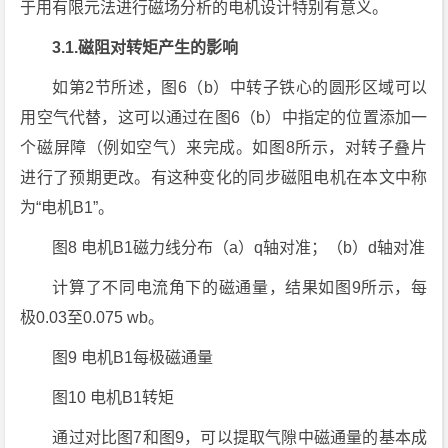
于用有限元法进行磁场分析的电机设计特别有意义。
3.1.磁阻对转矩产生的影响
如第2节所述，图6（b）中转子铁心的圆形区域可以
用空气代替，这可以通过在图6（b）中指定的位置添加一
个磁屏障（例如空气）来完成。如图8所示，对转子叠片
进行了预期更改。有这种变化的同步磁阻电机在本文中称
为“电机B1”。
图8 电机B1磁力线分布（a）q轴对准；（b）d轴对准
计算了不同电流角下的磁通量，结果如图9所示，每
极0.03至0.075 wb。
图9 电机B1每极磁通量
图10 电机B1转矩
通过对比图7和图9，可以提取气隙中磁通量的基本成